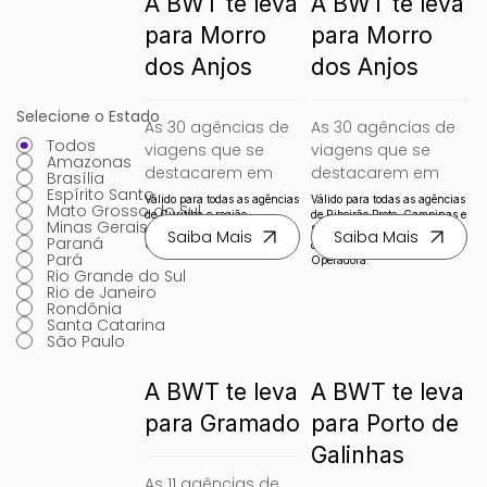
A BWT te leva
A BWT te leva
para Morro
para Morro
dos Anjos
dos Anjos
Selecione o Estado
As 30 agências de 
As 30 agências de 
Todos
viagens que se 
viagens que se 
Amazonas
destacarem em 
destacarem em 
Brasília
Espírito Santo
vendas de pacotes 
vendas de pacotes 
Válido para todas as agências
Válido para todas as agências
Mato Grosso do Sul
BWT, vendas para o 
BWT, vendas para o 
de Curitiba e região
de Ribeirão Preto, Campinas e
Minas Gerais
cadastradas na BWT
Sorocaba e região,
Saiba Mais
Saiba Mais
Morro dos Anjos 
Morro dos Anjos 
Paraná
Operadora
cadastradas na BWT
Pará
pontuam em 
pontuam em 
Operadora.
Rio Grande do Sul
dobro, serão 
dobro, serão 
Rio de Janeiro
Rondônia
convidadas para 
convidadas para 
Santa Catarina
um famtour 
um famtour 
São Paulo
exclusivo.
exclusivo.
A BWT te leva
A BWT te leva
para Gramado
para Porto de
Galinhas
As 11 agências de 