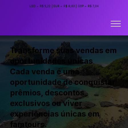
USD =
R$ 5,22
|
EUR =
R$ 6,03
|
GBP =
R$ 7,04
Transforme suas vendas em
oportunidades únicas
Cada venda é uma
oportunidade de conquistar
prêmios, descontos
exclusivos ou viver
experiências únicas em
famtours.