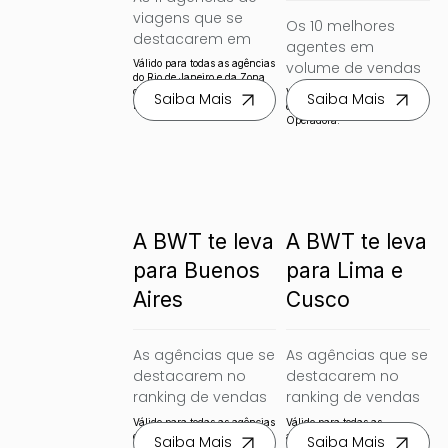
viagens que se 
Os 10 melhores 
destacarem em 
agentes em 
vendas de pacotes 
Válido para todas as agências
volume de vendas 
nacionais, serão 
do Rio de Janeiro e da Zona
no período da 
da mata mineira cadastradas
Válido para todas as agências
Saiba Mais
Saiba Mais
convidadas para 
na BWT Operadora
campanha 
cadastradas na BWT
um famtour 
Operadora.
garantem um 
exclusivo para a 
famtour exclusivo 
Serra Gaúcha.
ao destino Porto de 
Galinhas, com 
aéreo, transfers, 
hospedagem e 
A BWT te leva
A BWT te leva
passeios inclusos.
para Buenos
para Lima e
Aires
Cusco
As agências que se 
As agências que se 
destacarem no 
destacarem no 
ranking de vendas 
ranking de vendas 
para o destino de 
para os destinos 
Válido para todas as agências
Válido para todas as
Buenos Aires, serão 
de Peru, serão 
cadastradas na BWT
agênciais de Manaus e região
Saiba Mais
Saiba Mais