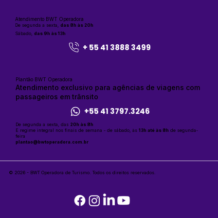
Atendimento BWT Operadora
De segunda a sexta,
das 8h às 20h
Sábado,
das 9h às 13h
+ 55 41 3888 3499
Plantão BWT Operadora
Atendimento exclusivo para agências de viagens com
passageiros em trânsito
+55 41 3797.3246
De segunda a sexta, das
20h às 8h
E regime integral nos finais de semana - de sábado, às
13h até às 8h
de segunda-
feira
plantao@bwtoperadora.com.br
© 2026 - BWT Operadora de Turismo.
Todos os direitos reservados.