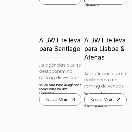
Operadora.
cadastradas na BWT
convidadas para 
convidadas para 
Operadora.
um famtour 
um famtour 
exclusivo na 
exclusivo em Lima 
Argentina.
e Cusco.
A BWT te leva
A BWT te leva
para Santiago
para Lisboa &
Atenas
As agências que se 
destacarem no 
As agências que se 
ranking de vendas 
destacarem no 
para os destinos 
Válido para todas as agências
ranking de vendas 
de Chile e Santiago, 
cadastradas na BWT
para os destinos 
Operadora.
Válido para todas as
serão convidadas 
de Portugal e 
agênciais de Paraná e Santa
Saiba Mais
Saiba Mais
para um famtour 
Catarina cadastradas na
Grécia, 
BWT Operadora.
exclusivo no Chile.
comercializando 
voos da TAP Air 
Portugal, serão 
convidadas para 