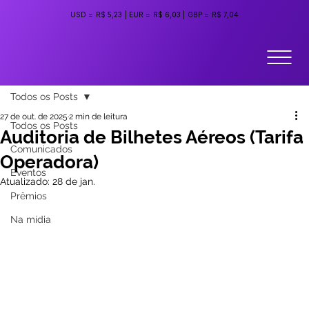
USD =
R$ 5,23
|
EUR =
R$ 6,03
|
GBP =
R$ 7,04
Todos os Posts
27 de out. de 2025
2 min de leitura
Todos os Posts
Auditoria de Bilhetes Aéreos (Tarifa
Comunicados
Operadora)
Eventos
Atualizado:
28 de jan.
Prêmios
Na mídia