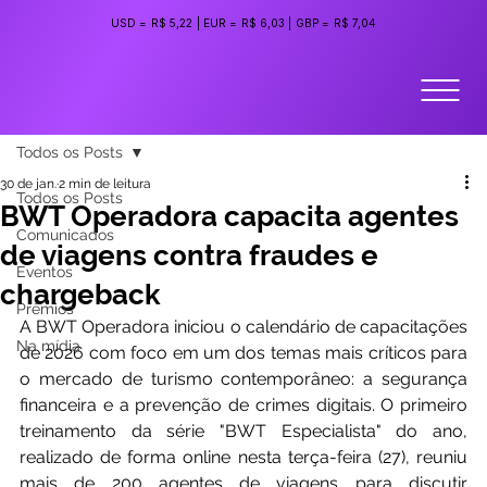
USD =
R$ 5,22
|
EUR =
R$ 6,03
|
GBP =
R$ 7,04
Todos os Posts
30 de jan.
2 min de leitura
Todos os Posts
BWT Operadora capacita agentes
Comunicados
de viagens contra fraudes e
Eventos
chargeback
Prêmios
A BWT Operadora iniciou o calendário de capacitações 
Na mídia
de 2026 com foco em um dos temas mais críticos para 
o mercado de turismo contemporâneo: a segurança 
financeira e a prevenção de crimes digitais. O primeiro 
treinamento da série "BWT Especialista" do ano, 
realizado de forma online nesta terça-feira (27), reuniu 
mais de 200 agentes de viagens para discutir 