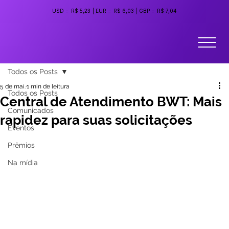
USD =
R$ 5,23
|
EUR =
R$ 6,03
|
GBP =
R$ 7,04
Todos os Posts
5 de mai.
1 min de leitura
Todos os Posts
Central de Atendimento BWT: Mais
Comunicados
rapidez para suas solicitações
Eventos
Prêmios
Na mídia