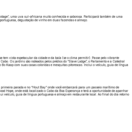
inotage”, uma uva sul-africana muito conhecida e saborosa. Participará também de uma
a portuguesa, degustação de vinho em duas fazendas e almoço.
em vista espetacular da cidade e da baía (se o clima permitir). Passe pelo vibrante
bo. Os jardins são rodeados pelos prédios do “Slave Lodge”, o Parlamento e a Catedral
 Bo Kaap com suas casas coloridas e mesquitas pitorescas. Inclui o veículo, guia de língua
 A primeira parada e no “Hout Bay” onde você embarcará para um passeio marítimo de
Good Hope, onde está localizado o Cabo da Boa Esperança e terá a oportunidade de apanhar
i veículo, guia de língua portuguesa e almoço em restaurante local. Ao final do dia retorno