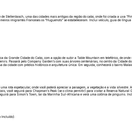
 de Stellenbosch, uma das cidades mais antigas da região do cabo, onde foi criada a uva “P
eiros imigrantes Franceses os “Huguenots” se estabeleceram. Inclui veículo, guia de língu
 da Grande Cidade do Cabo, com a opção de subir a Table Mountain em teleférico, de onde se t
rs. Passará pelo Company Garden’s com suas árvores centenárias, no centro da Cidade do Ca
a da cidade com prédios históricos e arquitetura única. Em seguida, conhecerá o bairro Malaio
uma rota espetacular, onde você poderá apreciar a paisagem, a vegetação e a vida silvestre.
is, você seguirá para Chapman’s Peak (se o clima permitir) para visitar a Reserva Natural 
, seguirá para Simon’s Town, lar da Marinha Sul-Africana e verá uma colônia de pinguins. Inclu
 Incluído).