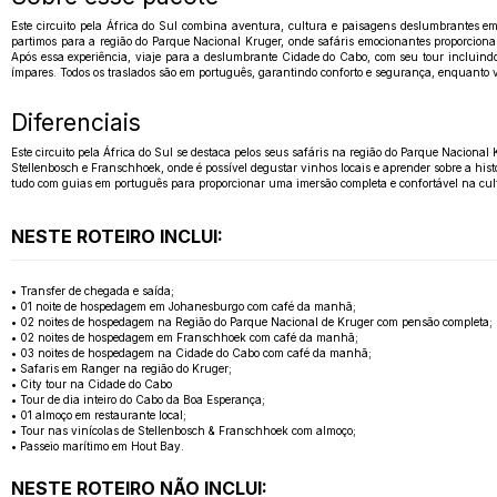
Este circuito pela África do Sul combina aventura, cultura e paisagens deslumbrantes e
partimos para a região do Parque Nacional Kruger, onde safáris emocionantes proporciona
Após essa experiência, viaje para a deslumbrante Cidade do Cabo, com seu tour incluind
ímpares. Todos os traslados são em português, garantindo conforto e segurança, enquanto vo
Diferenciais
Este circuito pela África do Sul se destaca pelos seus safáris na região do Parque Nacional
Stellenbosch e Franschhoek, onde é possível degustar vinhos locais e aprender sobre a his
tudo com guias em português para proporcionar uma imersão completa e confortável na cul
NESTE ROTEIRO INCLUI:
• Transfer de chegada e saída;
• 01 noite de hospedagem em Johanesburgo com café da manhã;
• 02 noites de hospedagem na Região do Parque Nacional de Kruger com pensão completa;
• 02 noites de hospedagem em Franschhoek com café da manhã;
• 03 noites de hospedagem na Cidade do Cabo com café da manhã;
• Safaris em Ranger na região do Kruger;
• City tour na Cidade do Cabo
• Tour de dia inteiro do Cabo da Boa Esperança;
• 01 almoço em restaurante local;
• Tour nas vinícolas de Stellenbosch & Franschhoek com almoço;
• Passeio marítimo em Hout Bay.
NESTE ROTEIRO NÃO INCLUI: