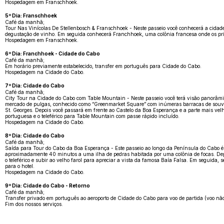
Hospedagem em Franschhoek.
5º Dia: Franschhoek
Café da manhã;
Tour Nas Vinícolas De Stellenbosch & Franschhoek - Neste passeio você conhecerá a cidade
degustação de vinho. Em seguida conhecerá Franchhoek, uma colônia francesa onde os prim
Hospedagem em Franschhoek.
6º Dia: Franchhoek - Cidade do Cabo
Café da manhã;
Em horário previamente estabelecido, transfer em português para Cidade do Cabo.
Hospedagem na Cidade do Cabo.
7º Dia: Cidade do Cabo
Café da manhã;
City Tour na Cidade do Cabo com Table Mountain - Neste passeio você terá visão panorâmica
mercado de pulgas, conhecido como “Greenmarket Square” com inúmeras barracas de souveni
St. Georges. Depois você passará em frente ao Castelo da Boa Esperança e a parte mais velh
portuguesa e o teleférico para Table Mountain com passe rápido incluído.
Hospedagem na Cidade do Cabo.
8º Dia: Cidade do Cabo
Café da manhã;
Saída para Tour do Cabo da Boa Esperança - Este passeio ao longo da Península do Cabo é 
aproximadamente 40 minutos a uma ilha de pedras habitada por uma colônia de focas. Depo
o teleférico e subir ao velho farol para apreciar a vista da famosa Baía Falsa. Em seguida
para o hotel.
Hospedagem na Cidade do Cabo.
9º Dia: Cidade do Cabo - Retorno
Café da manhã;
Transfer privado em português ao aeroporto de Cidade do Cabo para voo de partida (voo não
Fim dos nossos serviços.