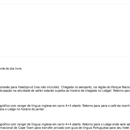
te do dia livre;
nexão para Hoedspruit (voo não incluído). Chegada no aeroporto, na região do Parque Nacion
icipação na atividade de safári estarão sujeitos ao horário de chegada no Lodge). Retorno para
ográfico com ranger de língua inglesa em carro 4x4 aberto. Retorno para para o café da manhã
ara o Lodge no horário do jantar.
ográfico com ranger de língua inglesa em carro 4x4 aberto. Retorno para o Lodge onde será s
rnacional de Cape Town para transfer privado com guia de língua Portuguesa para seu hotel.