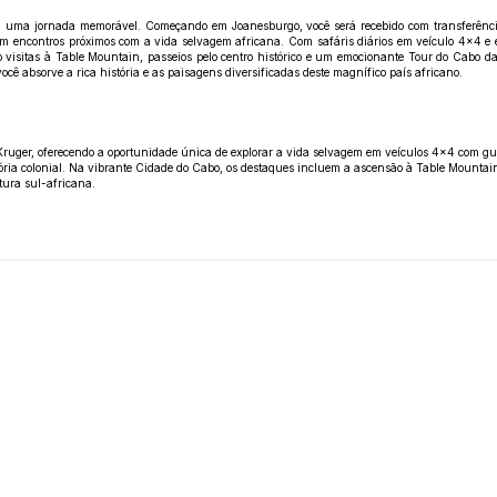
m uma jornada memorável. Começando em Joanesburgo, você será recebido com transferência
m encontros próximos com a vida selvagem africana. Com safáris diários em veículo 4x4 e 
o visitas à Table Mountain, passeios pelo centro histórico e um emocionante Tour do Cabo
cê absorve a rica história e as paisagens diversificadas deste magnífico país africano.
 Kruger, oferecendo a oportunidade única de explorar a vida selvagem em veículos 4x4 com guia
tória colonial. Na vibrante Cidade do Cabo, os destaques incluem a ascensão à Table Mountai
tura sul-africana.