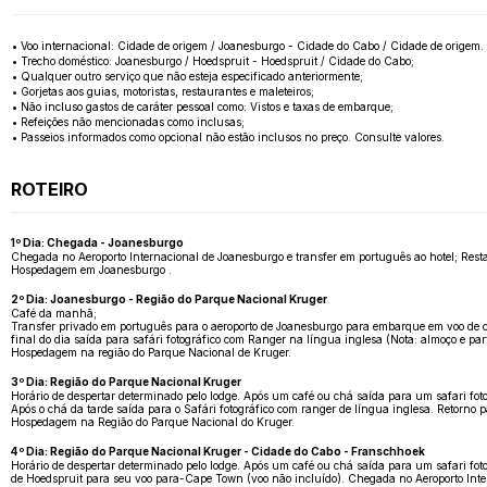
• Voo internacional: Cidade de origem / Joanesburgo - Cidade do Cabo / Cidade de origem.
• Trecho doméstico: Joanesburgo / Hoedspruit - Hoedspruit / Cidade do Cabo;
• Qualquer outro serviço que não esteja especificado anteriormente;
• Gorjetas aos guias, motoristas, restaurantes e maleteiros;
• Não incluso gastos de caráter pessoal como: Vistos e taxas de embarque;
• Refeições não mencionadas como inclusas;
• Passeios informados como opcional não estão inclusos no preço. Consulte valores.
ROTEIRO
1º Dia: Chegada - Joanesburgo
Chegada no Aeroporto Internacional de Joanesburgo e transfer em português ao hotel; Restan
Hospedagem em Joanesburgo .
2º Dia: Joanesburgo - Região do Parque Nacional Kruger
Café da manhã;
Transfer privado em português para o aeroporto de Joanesburgo para embarque em voo de co
final do dia saída para safári fotográfico com Ranger na língua inglesa (Nota: almoço e part
Hospedagem na região do Parque Nacional de Kruger.
3º Dia: Região do Parque Nacional Kruger
Horário de despertar determinado pelo lodge. Após um café ou chá saída para um safari fot
Após o chá da tarde saída para o Safári fotográfico com ranger de língua inglesa. Retorno p
Hospedagem na Região do Parque Nacional do Kruger.
4º Dia: Região do Parque Nacional Kruger - Cidade do Cabo - Franschhoek
Horário de despertar determinado pelo lodge. Após um café ou chá saída para um safari fot
de Hoedspruit para seu voo para-Cape Town (voo não incluído). Chegada no Aeroporto Inte