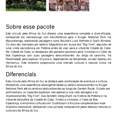
Sobre esse pacote
Este circuito pela África do Sul oferece uma experiência completa e diversificada,
começando em Joanesburgo com transferência para o Kruger National Park via
Mpumalanga, explorando paisagens como Bourke’s Luck Potholes e God’s Window.
Os dias são marcados por safáris fotográficos em busca dos "Big Five", seguidos de
uma visita panorâmica em Pretória antes de voar para a vibrante Cidade do Cabo.
Na Cidade do Cabo, os destaques são passeios opcionais para vinícolas e o Cabo da
Boa Esperança com suas paisagens deslumbrantes. Ao longo do caminho, há
flexibilidade para explorar Knysna e, dependendo da temporada, avistar baleias em
Hermanus. Este itinerário proporciona uma imersão cultural e natural única na
África do Sul.
Diferenciais
Este circuito pela África do Sul se destaca pela combinação de aventura e cultura,
oferecendo uma experiência abrangente desde os safáris emocionantes no Kruger
National Park até os cenários deslumbrantes ao longo da Garden Route. Guiado por
profissionais, os viajantes exploram não apenas a rica vida selvagem e os
impressionantes "Big Five", mas também mergulham na história de Pretória e na
vibrante atmosfera da Cidade do Cabo. Visitas a vinícolas, o Cabo da Boa
Esperança, e encontros culturais em Oudtshoorn e Knysna complementam esse
itinerário memorável, oferecendo uma jornada inesquecível pelas belezas naturais e
culturais da África do Sul.