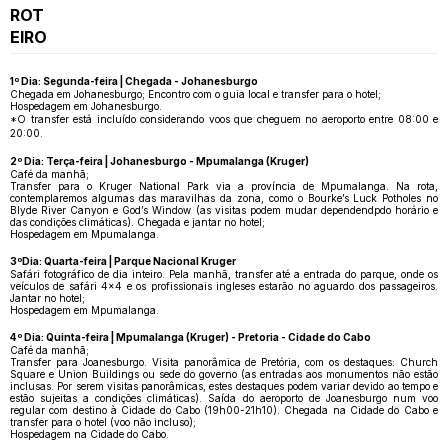
ROT
EIRO
1º Dia: Segunda-feira | Chegada - Johanesburgo
Chegada em Johanesburgo; Encontro com o guia local e transfer para o hotel;
Hospedagem em Johanesburgo.
*O transfer está incluído considerando voos que cheguem no aeroporto entre 08:00 e
20:00.
2º Dia: Terça-feira | Johanesburgo - Mpumalanga (Kruger)
Café da manhã;
Transfer para o Kruger National Park via a província de Mpumalanga. Na rota,
contemplaremos algumas das maravilhas da zona, como o Bourke’s Luck Potholes no
Blyde River Canyon e God’s Window (as visitas podem mudar dependendpdo horário e
das condições climáticas). Chegada e jantar no hotel;
Hospedagem em Mpumalanga.
3ºDia: Quarta-feira | Parque Nacional Kruger
Safári fotográfico de dia inteiro. Pela manhã, transfer até a entrada do parque, onde os
veículos de safári 4x4 e os profissionais ingleses estarão no aguardo dos passageiros.
Jantar no hotel;
Hospedagem em Mpumalanga.
4º Dia: Quinta-feira | Mpumalanga (Kruger) - Pretoria - Cidade do Cabo
Café da manhã;
Transfer para Joanesburgo. Visita panorâmica de Pretória, com os destaques: Church
Square e Union Buildings ou sede do governo (as entradas aos monumentos não estão
inclusas. Por serem visitas panorâmicas, estes destaques podem variar devido ao tempo e
estão sujeitas a condições climáticas). Saída do aeroporto de Joanesburgo num voo
regular com destino à Cidade do Cabo (19h00-21h10). Chegada na Cidade do Cabo e
transfer para o hotel (voo não incluso);
Hospedagem na Cidade do Cabo.