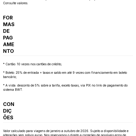
Consulte valores.
FOR
MAS
DE
PAG
AME
NTO
* Cartão: 10 vezes nos cartões de crédito;
* Boleto: 25% de entrada + taxas e saldo em até 9 vezes com financiamento em boleto
bancário;
* A vista: desconto de 5% sobre a tarifa, exceto taxas, via PIX no link de pagamento do
sistema BWT.
CON
DIÇ
ÕES
Valor calculado para viagens de janeiro a outubro de 2026. Sujeito a disponibilidade e
alterações sem prévio aviso. Nos reservamos o direito a correções de possíveis erros de