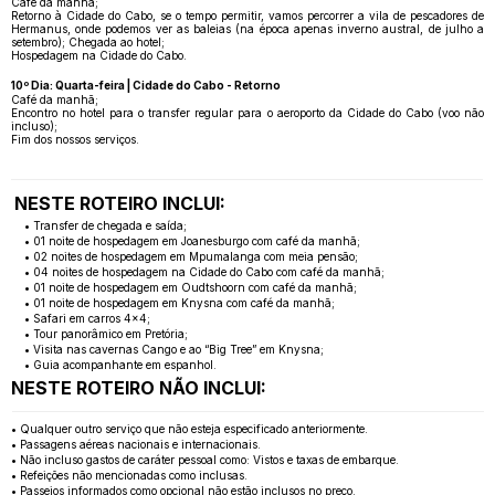
Café da manhã;
Retorno à Cidade do Cabo, se o tempo permitir, vamos percorrer a vila de pescadores de
Hermanus, onde podemos ver as baleias (na época apenas inverno austral, de julho a
setembro); Chegada ao hotel;
Hospedagem na Cidade do Cabo.
10º Dia: Quarta-feira | Cidade do Cabo - Retorno
Café da manhã;
Encontro no hotel para o transfer regular para o aeroporto da Cidade do Cabo (voo não
incluso);
Fim dos nossos serviços.
NESTE ROTEIRO INCLUI:
• Transfer de chegada e saída;
• 01 noite de hospedagem em Joanesburgo com café da manhã;
• 02 noites de hospedagem em Mpumalanga com meia pensão;
• 04 noites de hospedagem na Cidade do Cabo com café da manhã;
• 01 noite de hospedagem em Oudtshoorn com café da manhã;
• 01 noite de hospedagem em Knysna com café da manhã;
• Safari em carros 4x4;
• Tour panorâmico em Pretória;
• Visita nas cavernas Cango e ao “Big Tree” em Knysna;
• Guia acompanhante em espanhol.
NESTE ROTEIRO NÃO INCLUI:
• Qualquer outro serviço que não esteja especificado anteriormente.
• Passagens aéreas nacionais e internacionais.
• Não incluso gastos de caráter pessoal como: Vistos e taxas de embarque.
• Refeições não mencionadas como inclusas.
• Passeios informados como opcional não estão inclusos no preço.