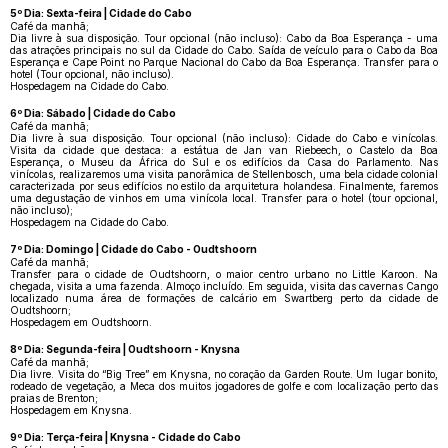
5º Dia: Sexta-feira | Cidade do Cabo
Café da manhã;
Dia livre à sua disposição. Tour opcional (não incluso): Cabo da Boa Esperança - uma
das atrações principais no sul da Cidade do Cabo. Saída de veículo para o Cabo da Boa
Esperança e Cape Point no Parque Nacional do Cabo da Boa Esperança. Transfer para o
hotel (Tour opcional, não incluso).
Hospedagem na Cidade do Cabo.
6º Dia: Sábado | Cidade do Cabo
Café da manhã;
Dia livre à sua disposição. Tour opcional (não incluso): Cidade do Cabo e vinícolas.
Visita da cidade que destaca: a estátua de Jan van Riebeech, o Castelo da Boa
Esperança, o Museu da África do Sul e os edifícios da Casa do Parlamento. Nas
vinícolas, realizaremos uma visita panorâmica de Stellenbosch, uma bela cidade colonial
caracterizada por seus edifícios no estilo da arquitetura holandesa. Finalmente, faremos
uma degustação de vinhos em uma vinícola local. Transfer para o hotel (tour opcional,
não incluso);
Hospedagem na Cidade do Cabo.
7º Dia: Domingo | Cidade do Cabo - Oudtshoorn
Café da manhã;
Transfer para o cidade de Oudtshoorn, o maior centro urbano no Little Karoon. Na
chegada, visita a uma fazenda. Almoço incluído. Em seguida, visita das cavernas Cango
localizado numa área de formações de calcário em Swartberg perto da cidade de
Oudtshoorn;
Hospedagem em Oudtshoorn.
8º Dia: Segunda-feira | Oudtshoorn - Knysna
Café da manhã;
Dia livre. Visita do “Big Tree” em Knysna, no coração da Garden Route. Um lugar bonito,
rodeado de vegetação, a Meca dos muitos jogadores de golfe e com localização perto das
praias de Brenton;
Hospedagem em Knysna.
9º Dia: Terça-feira | Knysna - Cidade do Cabo