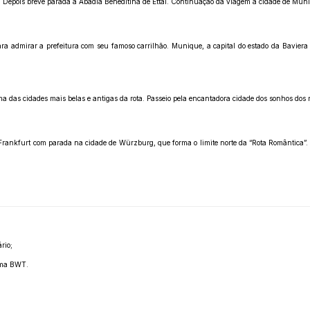
mpo. Depois breve parada à Abadia Beneditina de Ettal. Continuação da viagem à cidade de Mun
para admirar a prefeitura com seu famoso carrilhão. Munique, a capital do estado da Bavier
ma das cidades mais belas e antigas da rota. Passeio pela encantadora cidade dos sonhos do
rankfurt com parada na cidade de Würzburg, que forma o limite norte da “Rota Romântica”.
rio;
tema BWT.