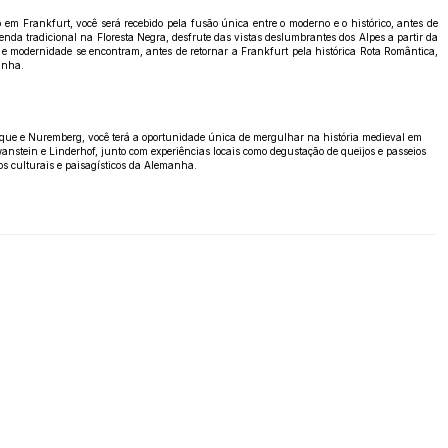
m Frankfurt, você será recebido pela fusão única entre o moderno e o histórico, antes de
nda tradicional na Floresta Negra, desfrute das vistas deslumbrantes dos Alpes a partir da
 modernidade se encontram, antes de retornar a Frankfurt pela histórica Rota Romântica,
anha.
nique e Nuremberg, você terá a oportunidade única de mergulhar na história medieval em
wanstein e Linderhof, junto com experiências locais como degustação de queijos e passeios
os culturais e paisagísticos da Alemanha.