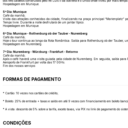
dos três castelos construídos pelo rei Luís II da Baviera e o único onde viveu por mais te
Hospedagem em Munique.
5º Dia: Munique
Café da manhã;
Visita das atrações conhecidas da cidade, finalizando na praça principal “Marienplatz” 
Tempo livre. Durante a noite desfrutará de um jantar típico.
Hospedagem em Munique.
6º Dia: Munique - Rothenburg ob der Tauber - Nuremberg
Café da manhã;
Hoje o tour continua ao longo da Rota Romântica. Saída para Rothenburg ob der Tauber, u
Hospedagem em Nuremberg.
7º Dia: Nuremberg - Würzburg - Frankfurt - Retorno
Café da manhã;
Após o café haverá uma visita guiada pela cidade de Nuremberg. Em seguida, saída para F
Aeroporto de Frankfurt por volta das 17:00Hs.
Fim dos nossos serviços
FORMAS DE PAGAMENTO
* Cartão: 10 vezes nos cartões de crédito;
* Boleto: 25% de entrada + taxas e saldo em até 9 vezes com financiamento em boleto bancá
* A vista: desconto de 5% sobre a tarifa, exceto taxas, via PIX no link de pagamento do sis
CONDIÇÕES