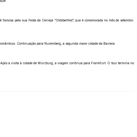
ique.
a é famosa pela sua Festa da Cerveja “Oktoberfest”, que é comemorada no mês de setembro.
s românticos. Continuação para Nuremberg, a segunda maior cidade da Baviera.
 Após a visita à cidade de Würzburg, a viagem continua para Frankfurt. O tour termina no