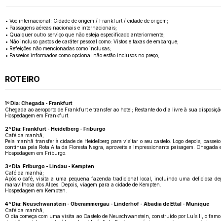
• Voo internacional: Cidade de origem / Frankfurt / cidade de origem;
• Passagens aéreas nacionais e internacionais;
• Qualquer outro serviço que não esteja especificado anteriormente;
• Não incluso gastos de caráter pessoal como: Vistos e taxas de embarque;
• Refeições não mencionadas como inclusas;
• Passeios informados como opcional não estão inclusos no preço;
ROTEIRO
1º Dia: Chegada - Frankfurt
Chegada ao aeroporto de Frankfurt e transfer ao hotel; Restante do dia livre à sua disposiç
Hospedagem em Frankfurt.
2º Dia: Frankfurt - Heidelberg - Friburgo
Café da manhã;
Pela manhã transfer à cidade de Heidelberg para visitar o seu castelo. Logo depois, passei
continua pela Rota Alta da Floresta Negra, aproveite a impressionante paisagem. Chegada e
Hospedagem em Friburgo.
3º Dia: Friburgo - Lindau - Kempten
Café da manhã;
Após o café, visita a uma pequena fazenda tradicional local, incluindo uma deliciosa 
maravilhosa dos Alpes. Depois, viagem para a cidade de Kempten.
Hospedagem em Kempten.
4º Dia: Neuschwanstein - Oberammergau - Linderhof - Abadia de Ettal - Munique
Café da manhã;
O dia começa com uma visita ao Castelo de Neuschwanstein, construído por Luís II, o famos