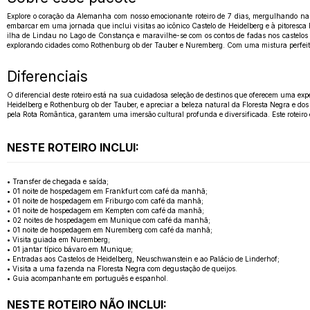
Explore o coração da Alemanha com nosso emocionante roteiro de 7 dias, mergulhando na r
embarcar em uma jornada que inclui visitas ao icônico Castelo de Heidelberg e à pitoresca
ilha de Lindau no Lago de Constança e maravilhe-se com os contos de fadas nos castelos
explorando cidades como Rothenburg ob der Tauber e Nuremberg. Com uma mistura perfeita 
Diferenciais
O diferencial deste roteiro está na sua cuidadosa seleção de destinos que oferecem uma e
Heidelberg e Rothenburg ob der Tauber, e apreciar a beleza natural da Floresta Negra e dos
pela Rota Romântica, garantem uma imersão cultural profunda e diversificada. Este roteiro
NESTE ROTEIRO INCLUI:
• Transfer de chegada e saída;
• 01 noite de hospedagem em Frankfurt com café da manhã;
• 01 noite de hospedagem em Friburgo com café da manhã;
• 01 noite de hospedagem em Kempten com café da manhã;
• 02 noites de hospedagem em Munique com café da manhã;
• 01 noite de hospedagem em Nuremberg com café da manhã;
• Visita guiada em Nuremberg;
• 01 jantar típico bávaro em Munique;
• Entradas aos Castelos de Heidelberg, Neuschwanstein e ao Palácio de Linderhof;
• Visita a uma fazenda na Floresta Negra com degustação de queijos.
• Guia acompanhante em português e espanhol.
NESTE ROTEIRO NÃO INCLUI: