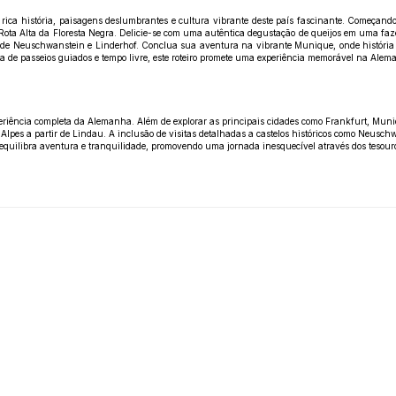
ica história, paisagens deslumbrantes e cultura vibrante deste país fascinante. Começando e
 Rota Alta da Floresta Negra. Delicie-se com uma autêntica degustação de queijos em uma faze
 de Neuschwanstein e Linderhof. Conclua sua aventura na vibrante Munique, onde história e
de passeios guiados e tempo livre, este roteiro promete uma experiência memorável na Alem
xperiência completa da Alemanha. Além de explorar as principais cidades como Frankfurt, Mu
 Alpes a partir de Lindau. A inclusão de visitas detalhadas a castelos históricos como Neusch
 equilibra aventura e tranquilidade, promovendo uma jornada inesquecível através dos tesour