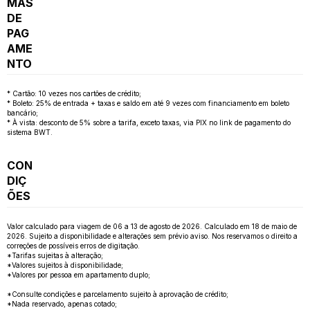
MAS
DE
PAG
AME
NTO
* Cartão: 10 vezes nos cartões de crédito;
* Boleto: 25% de entrada + taxas e saldo em até 9 vezes com financiamento em boleto
bancário;
* À vista: desconto de 5% sobre a tarifa, exceto taxas, via PIX no link de pagamento do
sistema BWT.
CON
DIÇ
ÕES
Valor calculado para viagem de 06 a 13 de agosto de 2026. Calculado em 18 de maio de
2026. Sujeito a disponibilidade e alterações sem prévio aviso. Nos reservamos o direito a
correções de possíveis erros de digitação.
*Tarifas sujeitas à alteração;
*Valores sujeitos à disponibilidade;
*Valores por pessoa em apartamento duplo;
*Consulte condições e parcelamento sujeito à aprovação de crédito;
*Nada reservado, apenas cotado;