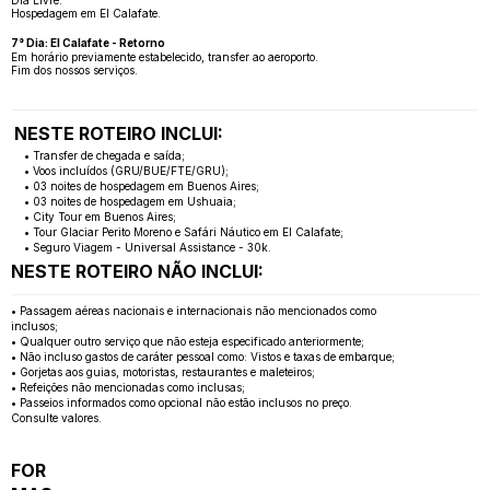
Dia Livre.
Hospedagem em El Calafate.
7° Dia: El Calafate - Retorno
Em horário previamente estabelecido, transfer ao aeroporto.
Fim dos nossos serviços.
NESTE ROTEIRO INCLUI:
• Transfer de chegada e saída;
• Voos incluídos (GRU/BUE/FTE/GRU);
• 03 noites de hospedagem em Buenos Aires;
• 03 noites de hospedagem em Ushuaia;
• City Tour em Buenos Aires;
• Tour Glaciar Perito Moreno e Safári Náutico em El Calafate;
• Seguro Viagem - Universal Assistance - 30k.
NESTE ROTEIRO NÃO INCLUI:
• Passagem aéreas nacionais e internacionais não mencionados como
inclusos;
• Qualquer outro serviço que não esteja especificado anteriormente;
• Não incluso gastos de caráter pessoal como: Vistos e taxas de embarque;
• Gorjetas aos guias, motoristas, restaurantes e maleteiros;
• Refeições não mencionadas como inclusas;
• Passeios informados como opcional não estão inclusos no preço.
Consulte valores.
FOR