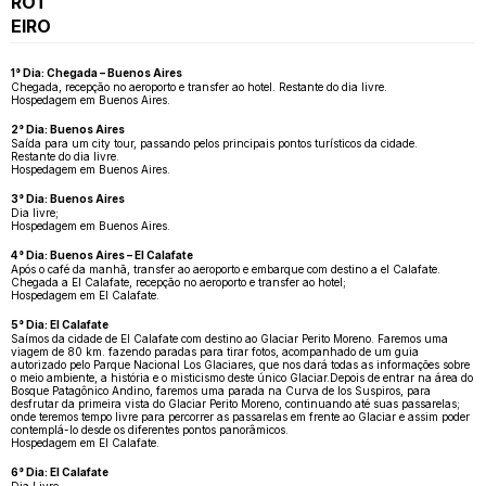
ROT
EIRO
1° Dia: Chegada – Buenos Aires
Chegada, recepção no aeroporto e transfer ao hotel. Restante do dia livre.
Hospedagem em Buenos Aires.
2° Dia: Buenos Aires
Saída para um city tour, passando pelos principais pontos turísticos da cidade.
Restante do dia livre.
Hospedagem em Buenos Aires.
3° Dia: Buenos Aires
Dia livre;
Hospedagem em Buenos Aires.
4° Dia: Buenos Aires – El Calafate
Após o café da manhã, transfer ao aeroporto e embarque com destino a el Calafate.
Chegada a El Calafate, recepção no aeroporto e transfer ao hotel;
Hospedagem em El Calafate.
5° Dia: El Calafate
Saímos da cidade de El Calafate com destino ao Glaciar Perito Moreno. Faremos uma
viagem de 80 km. fazendo paradas para tirar fotos, acompanhado de um guia
autorizado pelo Parque Nacional Los Glaciares, que nos dará todas as informações sobre
o meio ambiente, a história e o misticismo deste único Glaciar.Depois de entrar na área do
Bosque Patagônico Andino, faremos uma parada na Curva de los Suspiros, para
desfrutar da primeira vista do Glaciar Perito Moreno, continuando até suas passarelas;
onde teremos tempo livre para percorrer as passarelas em frente ao Glaciar e assim poder
contemplá-lo desde os diferentes pontos panorâmicos.
Hospedagem em El Calafate.
6° Dia: El Calafate