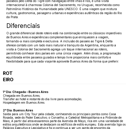
passeios pelo Delta do Tigre com navegação entre ilhas e rios, e uma visita
internacional à charmosa Colonia del Sacramento, no Uruguai, reconhecida como
Patrimônio Histórico da Humanidade pela UNESCO. É uma viagem que mistura
cultura, gastronomia, paisagens urbanas e experiências autênticas da região do Rio
da Prata.
Diferenciais
O grande diferencial deste roteiro está na combinação entre os clássicos imperdíveis
de Buenos Aires e experiências complementares que enriquecem a viagem,
tornando-a mais completa e exclusiva. A inclusão do passeio ao Tigre & Delta
oferece contato com um lado mais natural e tranquilo da Argentina, enquanto a
visita a Colonia del Sacramento agrega um toque internacional ao roteiro,
permitindo conhecer dois países em uma única viagem. Além disso, a programação
equilibrada entre passeios guiados e tempo livre proporciona mais conforto e
flexibilidade para que cada viajante aproveite Buenos Aires da forma que preferir.
ROT
EIRO
1° Dia: Chegada – Buenos Aires
Chegada em Buenos Aires;
Transfer ao hotel e restante do dia livre para acomodação;
Hospedagem em Buenos Aires.
2° Dia: Buenos Aires
Saída para um City Tour pela cidade, conhecendo os principais pontos como Casa
Rosada, sede do Poder Executivo; o Conselho; a Catedral Metropolitana e a Pirâmide de
Maio, A partir daí atravessaremos parte da Avenida de Mayo, rica em uma variedade de
estilos arquitetônicos onde se destacam os edifícios de estilo europeu. Esta avenida liga os
Palácios Executivo e Legislativo e foi e continua a ser um ponto de encontro da