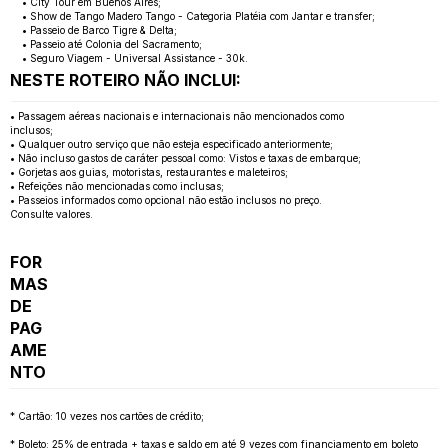
• City Tour em Buenos Aires;
• Show de Tango Madero Tango - Categoria Platéia com Jantar e transfer;
• Passeio de Barco Tigre & Delta;
• Passeio até Colonia del Sacramento;
• Seguro Viagem - Universal Assistance - 30k.
NESTE ROTEIRO NÃO INCLUI:
• Passagem aéreas nacionais e internacionais não mencionados como
inclusos;
• Qualquer outro serviço que não esteja especificado anteriormente;
• Não incluso gastos de caráter pessoal como: Vistos e taxas de embarque;
• Gorjetas aos guias, motoristas, restaurantes e maleteiros;
• Refeições não mencionadas como inclusas;
• Passeios informados como opcional não estão inclusos no preço.
Consulte valores.
FOR
MAS
DE
PAG
AME
NTO
* Cartão: 10 vezes nos cartões de crédito;
* Boleto: 25% de entrada + taxas e saldo em até 9 vezes com financiamento em boleto