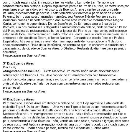
comunidade espanhola. Em seguida iremos visitar o bairro de San Telmo, onde
conheceremos sua história. Depois seguiremos para o bairro de La Boca, característico por
seus lares e por ter sido o primeiro porto de Buenos Aires e o centro da comunidade
italiana, especialmente genovesa. Posteriormente visitaremos a parte norte da cidade:
Palermo, bairro que possui grandes mansões, seu Parque Três de Febrero e suas
inúmeras praças e importantes avenidas. Nesta área veremos o monumento à Magna
Carta, comumente denominado De los Españoles. De lá iremos para a área de La
Recoleta, um dos bairros mais elegantes e aristocráticos da cidade, onde veremos o Paseo
del Pilar, repleto de restaurantes e bares, a Iglesia del Pilar e os importantes edifícios que
estão neste local . Percorreremos o Teatro Colón e a Plaza Lavalle, onde veremos em seus
arredores além do citado Teatro, o Teatro Nacional Cervantes, a escola Roca e o Palácio
Legislativo. Atravessaremos a avenida mais importante de nossa cidade, a 9 de Julio
onde se encontra a Plaza de la República, no centro da qual se encontra o símbolo mais
característico da cidade de Buenos Aires: o Obelisco. Restante do dia livre para passeios
opcionais;
Hospedagem em Buenos Aires.
3° Dia: Buenos Aires
Dia livre;
*Sugestão (não incluso):
Puerto Madero é um bairro sinônimo de modernidade e
sofisticação em Buenos Aires. Ele é conhecido atualmente como polo financeiro e
gastronômico da capital argentina, e é o lugar perfeito para caminhar ao ar livre, admirar
o visual da cidade e desfrutar de boas comidas entre os mais variados restaurantes
presentes ali.
Hospedagem em Buenos Aires.
4º Dia: Buenos Aires
Partiremos de Buenos Aires em direção à cidade de Tigre.Hoje aproveite a atividade de
meio dia Tigre & Delta com Barco - Uma vez no Tigre, a bordo de um moderno catamarã
panorâmico, desfrutaremos do Delta do Rio Paraná (conhecido como Delta do Tigre).
Neste cenário natural navegaremos entre as suas ilhas e ilhéus atravessados ​​por rios e
ribeiros internos, irá desfrutar de um dos locais mais maravilhosos e preferidos do nosso
país, descobrindo a vida típica do ilhéu, vendo as suas casas, escolas e igrejas, bem como
os seus costumes! Após a navegação, você visitará os principais pontos da cidade como o
Paseo Victorica. Finalizando o passeio, retorno até a cidade de Buenos Aires.
Hospedagem em Buenos Aires.