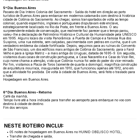
5º Dia: Buenos Aires
Passeio de Dia Inteiro Colonia del Sacramento - Saída do hotel em direção ao porto
turístico de Buenos Aires para embarcar em modernos catamarãs com destino à histórica
cidade de Colônia do Sacramento. Ao chegar, somos transportados de volta ao tempo
colonial, quando espanhóis, ingleses e portugueses disputavam este enclave,
estrategicamente localizado no Rio da Prata, em frente a Buenos Aires. O seu
surpreendente estado de conservação, que realmente faz parecer que o tempo parou,
valeu-lhe a declaração de Patrimônio Histórico e Cultural da Humanidade pela UNESCO
em 1995. Alguns locais da visita Panorâmica: a Puerta de Campo e a famosa Rua dos
Suspiros, uma rua estreita, sem calçadas, pavimentada com pedras em cunha, que é um
verdadeiro emblema da cidade fortificada. Depois, seguimos para as ruínas do Convento
de São Francisco, um dos edifícios mais antigos de Colônia do Sacramento; para o Farol
Velho e para a Igreja Matriz – a mais antiga do Uruguai, datada de 1695-9. Em seguida,
visitamos duas casas de construção portuguesa, a Casa Nacarello e a Casa do Vice-Rei,
cujo nome chama a atenção, visto que Colônia nunca foi sede do poder do vice-reinado.
Por fim, visitamos a Plaza de Toros (somente de quarta a domingo), magnífica construção
de arquitetura mourisca, inaugurada em 1910, que funcionou apenas até 1912, ano em
que a atividade foi proibida. De volta à cidade de Buenos Aires, será feito o traslado para
o hotel.
Hospedagem em Buenos Aires.
6° Dia: Buenos Aires – Retorno
Café da manhã;
Tempo livre até a hora indicada para transfer ao aeroporto para embarque no voo com
destino à cidade de destino.
Fim dos serviços.
NESTE ROTEIRO INCLUI:
• 05 noites de hospedagem em Buenos Aires no HUINID OBELISCO HOTEL;
• Transfer de chegada e saída;