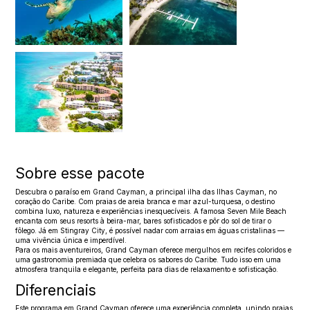
Sobre esse pacote
Descubra o paraíso em Grand Cayman, a principal ilha das Ilhas Cayman, no
coração do Caribe. Com praias de areia branca e mar azul-turquesa, o destino
combina luxo, natureza e experiências inesquecíveis. A famosa Seven Mile Beach
encanta com seus resorts à beira-mar, bares sofisticados e pôr do sol de tirar o
fôlego. Já em Stingray City, é possível nadar com arraias em águas cristalinas —
uma vivência única e imperdível.
Para os mais aventureiros, Grand Cayman oferece mergulhos em recifes coloridos e
uma gastronomia premiada que celebra os sabores do Caribe. Tudo isso em uma
atmosfera tranquila e elegante, perfeita para dias de relaxamento e sofisticação.
Diferenciais
Este programa em Grand Cayman oferece uma experiência completa, unindo praias