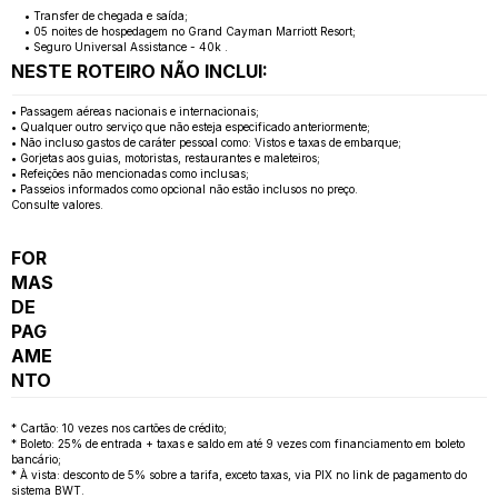
• Transfer de chegada e saída;
• 05 noites de hospedagem no Grand Cayman Marriott Resort;
• Seguro Universal Assistance - 40k .
NESTE ROTEIRO NÃO INCLUI:
• Passagem aéreas nacionais e internacionais;
• Qualquer outro serviço que não esteja especificado anteriormente;
• Não incluso gastos de caráter pessoal como: Vistos e taxas de embarque;
• Gorjetas aos guias, motoristas, restaurantes e maleteiros;
• Refeições não mencionadas como inclusas;
• Passeios informados como opcional não estão inclusos no preço.
Consulte valores.
FOR
MAS
DE
PAG
AME
NTO
* Cartão: 10 vezes nos cartões de crédito;
* Boleto: 25% de entrada + taxas e saldo em até 9 vezes com financiamento em boleto
bancário;
* À vista: desconto de 5% sobre a tarifa, exceto taxas, via PIX no link de pagamento do
sistema BWT.