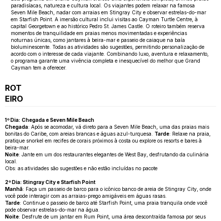
paradisíacas, natureza e cultura local. Os viajantes podem relaxar na famosa
Seven Mile Beach, nadar com arraias em Stingray City e observar estrelas-do-mar
em Starfish Point. A imersão cultural inclui visitas ao Cayman Turtle Centre, à
capital Georgetown e ao histórico Pedro St. James Castle. O roteiro também reserva
momentos de tranquilidade em praias menos movimentadas e experiências
noturnas únicas, como jantares à beira-mar e passeio de caiaque na baía
bioluminescente. Todas as atividades são sugestões, permitindo personalização de
acordo com o interesse de cada viajante. Combinando luxo, aventura e relaxamento,
o programa garante uma vivência completa e inesquecível do melhor que Grand
Cayman tem a oferecer.
ROT
EIRO
1º Dia:
Chegada e Seven Mile Beach
Chegada
: Após se acomodar, vá direto para a Seven Mile Beach, uma das praias mais
bonitas do Caribe, com areias brancas e águas azul-turquesa.
Tarde
: Relaxe na praia,
pratique snorkel em recifes de corais próximos à costa ou explore os resorts e bares à
beira-mar.
Noite
: Jante em um dos restaurantes elegantes de West Bay, desfrutando da culinária
local.
Obs: as atividades são sugestões e não estão incluídas no pacote
2º Dia: Stingray City e Starfish Point
Manhã
: Faça um passeio de barco para o icônico banco de areia de Stingray City, onde
você pode interagir com as arraias-prego amigáveis em águas rasas.
Tarde
: Continue o passeio de barco até Starfish Point, uma praia tranquila onde você
pode observar estrelas-do-mar na água.
Noite
: Desfrute de um jantar em Rum Point, uma área descontraída famosa por seus