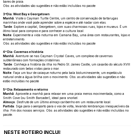
bares de praia.
Obs: as atividades são sugestões e não estão incluídas no pacote
3ºDia: West Bay e Georgetown
Manhã
: Visite o Cayman Turtle Centre, um centro de conservação de tartarugas
marinhas onde você pode aprender sobre a espécie e até nadar com elas.
Tarde
: Explore a capital, Georgetown, com suas charmosas ruas, lojas e museus. É um
ótimo local para compras e para conhecer a cultura local.
Noite
: Experimente a vida noturna em Camana Bay, uma área com restaurantes, lojas e
entretenimento.
Obs: as atividades são sugestões e não estão incluídas no pacote
4º Dia: Cavernas e história
Manhã
: Aventure-se nas Cayman Crystal Caves, um complexo de cavernas
subterrâneas com formações cristalinas.
Tarde
: Conheça a história da ilha no Pedro St. James Castle, um casarão do século XVIII
restaurado com belas vistas para o mar.
Noite
: Faça um tour de caiaque noturno pela baía bioluminescente, um espetáculo
natural onde a água brilha com o movimento. Obs: as atividades são sugestões e não
estão incluídas no pacote
5º Dia: Relaxamento e retorno
Manhã
: Aproveite a manhã para relaxar em uma praia menos movimentada, como a
Smith Cove (ou Smith Barcader), ideal para snorkel.
Almoço
: Desfrute de um último almoço caribenho em um restaurante local.
Partida
: Siga para o aeroporto para o voo de volta, levando lembranças inesquecíveis da
ilha. Fim dos nossos serviços. Obs: as atividades são sugestões e não estão incluídas no
pacote.
NESTE ROTEIRO INCLUI: