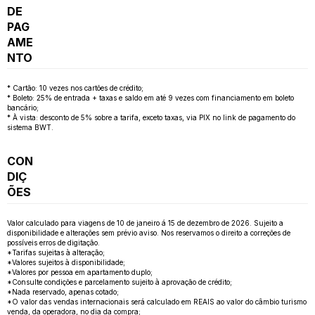
DE
PAG
AME
NTO
* Cartão: 10 vezes nos cartões de crédito;
* Boleto: 25% de entrada + taxas e saldo em até 9 vezes com financiamento em boleto
bancário;
* À vista: desconto de 5% sobre a tarifa, exceto taxas, via PIX no link de pagamento do
sistema BWT.
CON
DIÇ
ÕES
Valor calculado para viagens de 10 de janeiro á 15 de dezembro de 2026. Sujeito a
disponibilidade e alterações sem prévio aviso. Nos reservamos o direito a correções de
possíveis erros de digitação.
*Tarifas sujeitas à alteração;
*Valores sujeitos à disponibilidade;
*Valores por pessoa em apartamento duplo;
*Consulte condições e parcelamento sujeito à aprovação de crédito;
*Nada reservado, apenas cotado;
*O valor das vendas internacionais será calculado em REAIS ao valor do câmbio turismo
venda, da operadora, no dia da compra;