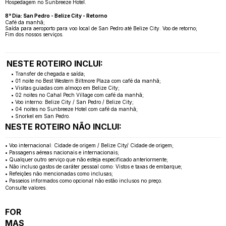
Hospedagem no Sunbreeze Hotel.
8° Dia: San Pedro - Belize City - Retorno
Café da manhã;
Saída para aeroporto para voo local de San Pedro até Belize City. Voo de retorno;
Fim dos nossos serviços.
NESTE ROTEIRO INCLUI:
• Transfer de chegada e saída;
• 01 noite no Best Western Biltmore Plaza com café da manhã;
• Visitas guiadas com almoço em Belize City;
• 02 noites no Cahal Pech Village com café da manhã;
• Voo interno: Belize City / San Pedro / Belize City;
• 04 noites no Sunbreeze Hotel com café da manhã;
• Snorkel em San Pedro.
NESTE ROTEIRO NÃO INCLUI:
• Voo internacional: Cidade de origem / Belize City/ Cidade de origem;
• Passagens aéreas nacionais e internacionais;
• Qualquer outro serviço que não esteja especificado anteriormente;
• Não incluso gastos de caráter pessoal como: Vistos e taxas de embarque;
• Refeições não mencionadas como inclusas;
• Passeios informados como opcional não estão inclusos no preço.
Consulte valores.
FOR
MAS