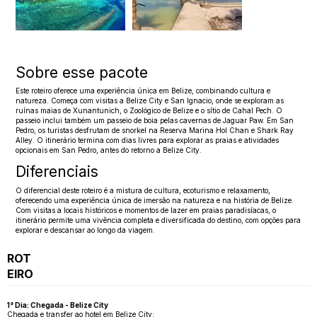
Sobre esse pacote
Este roteiro oferece uma experiência única em Belize, combinando cultura e
natureza. Começa com visitas a Belize City e San Ignacio, onde se exploram as
ruínas maias de Xunantunich, o Zoológico de Belize e o sítio de Cahal Pech. O
passeio inclui também um passeio de boia pelas cavernas de Jaguar Paw. Em San
Pedro, os turistas desfrutam de snorkel na Reserva Marina Hol Chan e Shark Ray
Alley. O itinerário termina com dias livres para explorar as praias e atividades
opcionais em San Pedro, antes do retorno a Belize City.
Diferenciais
O diferencial deste roteiro é a mistura de cultura, ecoturismo e relaxamento,
oferecendo uma experiência única de imersão na natureza e na história de Belize.
Com visitas a locais históricos e momentos de lazer em praias paradisíacas, o
itinerário permite uma vivência completa e diversificada do destino, com opções para
explorar e descansar ao longo da viagem.
ROT
EIRO
1° Dia: Chegada - Belize City
Chegada e transfer ao hotel em Belize City;