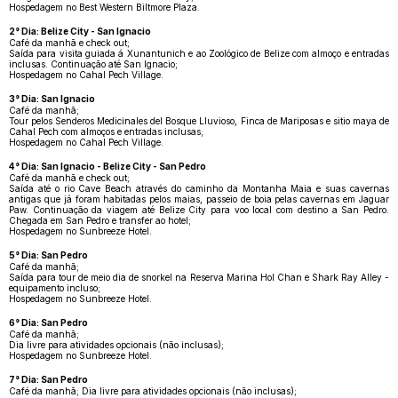
Hospedagem no Best Western Biltmore Plaza.
2° Dia: Belize City - San Ignacio
Café da manhã e check out;
Saída para visita guiada á Xunantunich e ao Zoológico de Belize com almoço e entradas
inclusas. Continuação até San Ignacio;
Hospedagem no Cahal Pech Village.
3° Dia: San Ignacio
Café da manhã;
Tour pelos Senderos Medicinales del Bosque Lluvioso, Finca de Mariposas e sitio maya de
Cahal Pech com almoços e entradas inclusas;
Hospedagem no Cahal Pech Village.
4° Dia: San Ignacio - Belize City - San Pedro
Café da manhã e check out;
Saída até o rio Cave Beach através do caminho da Montanha Maia e suas cavernas
antigas que já foram habitadas pelos maias, passeio de boia pelas cavernas em Jaguar
Paw. Continuação da viagem até Belize City para voo local com destino a San Pedro.
Chegada em San Pedro e transfer ao hotel;
Hospedagem no Sunbreeze Hotel.
5° Dia: San Pedro
Café da manhã;
Saída para tour de meio dia de snorkel na Reserva Marina Hol Chan e Shark Ray Alley -
equipamento incluso;
Hospedagem no Sunbreeze Hotel.
6° Dia: San Pedro
Café da manhã;
Dia livre para atividades opcionais (não inclusas);
Hospedagem no Sunbreeze Hotel.
7° Dia: San Pedro
Café da manhã; Dia livre para atividades opcionais (não inclusas);