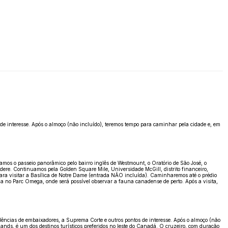
de interesse. Após o almoço (não incluído), teremos tempo para caminhar pela cidade e, em
mos o passeio panorâmico pelo bairro inglês de Westmount, o Oratório de São José, o
dere. Continuamos pela Golden Square Mile, Universidade McGill, distrito financeiro,
ara visitar a Basílica de Notre Dame (entrada NÃO incluída). Caminharemos até o prédio
a no Parc Omega, onde será possível observar a fauna canadense de perto. Após a visita,
dências de embaixadores, a Suprema Corte e outros pontos de interesse. Após o almoço (não
lands, é um dos destinos turísticos preferidos no leste do Canadá. O cruzeiro, com duração