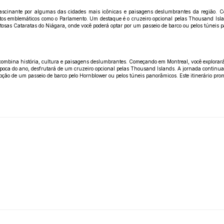
e fascinante por algumas das cidades mais icônicas e paisagens deslumbrantes da região. 
ontos emblemáticos como o Parlamento. Um destaque é o cruzeiro opcional pelas Thousand Isl
osas Cataratas do Niágara, onde você poderá optar por um passeio de barco ou pelos túneis
 combina história, cultura e paisagens deslumbrantes. Começando em Montreal, você explorará
oca do ano, desfrutará de um cruzeiro opcional pelas Thousand Islands. A jornada continua a
ção de um passeio de barco pelo Hornblower ou pelos túneis panorâmicos. Este itinerário pro