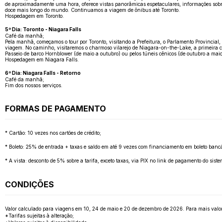
de aproximadamente uma hora, oferece vistas panorâmicas espetaculares, informações sobr
doce mais longo do mundo. Continuamos a viagem de ônibus até Toronto.
Hospedagem em Toronto.
5º Dia: Toronto - Niagara Falls
Café da manhã;
Pela manhã, começamos o tour por Toronto, visitando a Prefeitura, o Parlamento Provincial,
viagem. No caminho, visitaremos o charmoso vilarejo de Niagara-on-the-Lake, a primeira cap
Passeio de barco Hornblower (de maio a outubro) ou pelos túneis cênicos (de outubro a maio
Hospedagem em Niagara Falls.
6º Dia: Niagara Falls - Retorno
Café da manhã;
Fim dos nossos serviços.
FORMAS DE PAGAMENTO
* Cartão: 10 vezes nos cartões de crédito;
* Boleto: 25% de entrada + taxas e saldo em até 9 vezes com financiamento em boleto bancá
* A vista: desconto de 5% sobre a tarifa, exceto taxas, via PIX no link de pagamento do sis
CONDIÇÕES
Valor calculado para viagens em 10, 24 de maio e 20 de dezembro de 2026. Para mais valores, 
*Tarifas sujeitas à alteração;