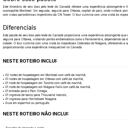
Este itinerário de seis dias pelo leste do Canadá oferece uma experiência abrangente 
cosmopolita Montreal. Em seguida, seguirá para Ottawa, capital do país, onde visitará p
com vistas panorâmicas imperdíveis da CN Tower. O tour culmina com uma visita às majest
Diferenciais
Este pacote de seis dias pelo leste do Canadá proporciona uma experiência abrangente que
seguirá para Ottawa, visitando pontos emblemáticos como o Parlamento e, dependendo da ép
cidade. O tour culmina com uma visita às majestosas Cataratas do Niágara, oferecendo a op
proporcionando uma experiência inesquecível no Canadá.
NESTE ROTEIRO INCLUI:
• 02 noites de hospedagem em Montreal com café da manhã;
• 01 noites de hospedagem em Ottawa com café da manhã;
• 01 noite de hospedagem em Toronto com café da manhã;
• 01 noite de hospedagem em Niágara Falls com café da manhã;
• 01 entrada para o Parc Omega;
• 01 ingresso de barco para Thousand Islands;
• 01 ingresso para Hornblower Niagara.
• Guia em espanhol ou português.
NESTE ROTEIRO NÃO INCLUI: