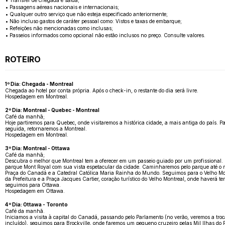
• Transfer de chegada e saída;
• Passagens aéreas nacionais e internacionais;
• Qualquer outro serviço que não esteja especificado anteriormente;
• Não incluso gastos de caráter pessoal como: Vistos e taxas de embarque;
• Refeições não mencionadas como inclusas;
• Passeios informados como opcional não estão inclusos no preço. Consulte valores.
ROTEIRO
1º Dia: Chegada - Montreal
Chegada ao hotel por conta própria. Após o check-in, o restante do dia será livre.
Hospedagem em Montreal.
2º Dia: Montreal - Quebec - Montreal
Café da manhã;
Hoje partiremos para Quebec, onde visitaremos a histórica cidade, a mais antiga do país. 
seguida, retornaremos a Montreal.
Hospedagem em Montreal.
3º Dia: Montreal - Ottawa
Café da manhã;
Descubra o melhor que Montreal tem a oferecer em um passeio guiado por um profissional. 
parque Mont Royal com sua vista espetacular da cidade. Caminharemos pelo parque até o mir
Praça do Canadá e a Catedral Católica Maria Rainha do Mundo. Seguimos para o Velho Montr
da Prefeitura e a Praça Jacques Cartier, coração turístico do Velho Montreal, onde haver
seguimos para Ottawa.
Hospedagem em Ottawa.
4º Dia: Ottawa - Toronto
Café da manhã.
Iniciamos a visita à capital do Canadá, passando pelo Parlamento (no verão, veremos a tro
incluído), seguimos para Brockville, onde faremos um pequeno cruzeiro pelas Mil Ilhas do R