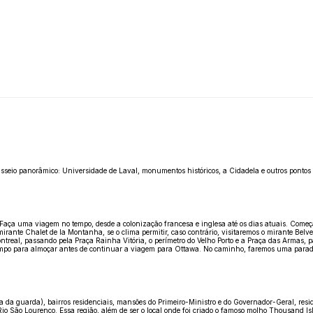
Passeio panorâmico: Universidade de Laval, monumentos históricos, a Cidadela e outros pontos 
Faça uma viagem no tempo, desde a colonização francesa e inglesa até os dias atuais. Começa
ante Chalet de la Montanha, se o clima permitir, caso contrário, visitaremos o mirante Belve
eal, passando pela Praça Rainha Vitória, o perímetro do Velho Porto e a Praça das Armas, p
á tempo para almoçar antes de continuar a viagem para Ottawa. No caminho, faremos uma parad
ca da guarda), bairros residenciais, mansões do Primeiro-Ministro e do Governador-Geral, resi
io São Lourenço. Essa região, além de ser o local onde foi criado o famoso molho Thousand Is