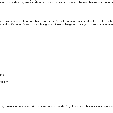
e a história da área, suas lendas e seu povo. Também é possível observar barcos do mundo to
 a Universidade de Toronto, o bairro boêmio de Yorkville, a área residencial de Forest Hill 
ital do Canadá. Passaremos pela região vinícola de Niagara e começaremos o tour pela área, v
).
rio;
tema BWT.
consulte outras datas. Verifique as datas de saída. Sujeito a disponibilidade e alterações sem