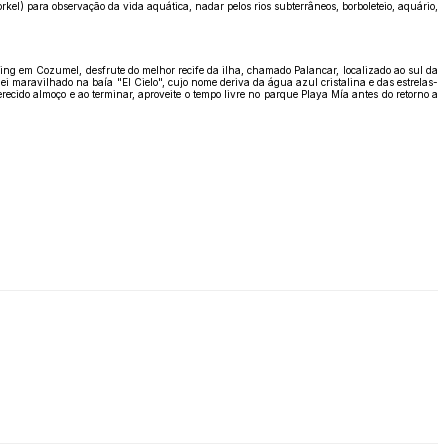
el) para observação da vida aquática, nadar pelos rios subterrâneos, borboleteio, aquário,
ng em Cozumel, desfrute do melhor recife da ilha, chamado Palancar, localizado ao sul da
i maravilhado na baía "El Cielo", cujo nome deriva da água azul cristalina e das estrelas-
recido almoço e ao terminar, aproveite o tempo livre no parque Playa Mía antes do retorno a