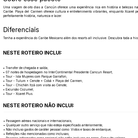
Uma viagem de oito dias a Cancún oferece uma experiência rica em história e belezas nat
Caribe. Playa del Carmen oferece cultura e entretenimento vibrantes, enquanto Xcaret 
perfeitamente história, natureza e lazer.
Diferenciais
Tenha a experiência do Caribe Mexicano além dos resorts all inclusive. Descubra toda a histó
NESTE ROTEIRO INCLUI:
• Transfer de chegada e saída;
• 07 noites de hospedagem no InterContinental Presidente Cancun Resort;
• Tour - Isla Mujeres com Parque Garrafon;
• Tour - Tulum + Cenote + Cobá + Playa del Carmen;
• Tour - Chichén Itzá com visita ao Cenote;
• Excursão Cozumel;
• Tour - Xcaret Plus.
NESTE ROTEIRO NÃO INCLUI:
• Passagem aéreas nacionais e internacionais;
• Qualquer outro serviço que não esteja especificado anteriormente;
• Não incluso gastos de caráter pessoal como: Vistos e taxas de embarque;
• Refeições não mencionadas como inclusas;