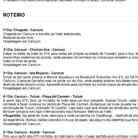
• Passeios informados como opcional não estão inclusos no preço. Consulte valores.
ROTEIRO
1º Dia: Chegada - Cancun
Chegada em Cancun e transfer ao hotel selecionado;
Restante do dia livre;
Hospedagem em Cancun
2º Dia: Cancun - Chichén Itzá - Cancun
Esteja no lobby do hotel às 07h para saída em direção ao estado de Yucatán para o tour 
maravilhas modernas do mundo, neste passeio irá conhecer as ruínas que compõem a zona ar
hotel no final da tarde;
Hospedagem em Cancun
3º Dia: Cancun - Isla Mujeres - Cancun
Dirija-se por conta própria a Marina Aquatours na Boulevard Kukulcán Km 6.5, às 08:30 
Cancun, o parque Garrafón está na ponta sul da ilha, onde poderá praticar atividades com
desfruta deste cenário único. Aproveite ainda para conhecer as ruínas maias do templo da d
Hospedagem em Cancun.
4º Dia: Cancun - Tulum - Playa del Carmen - Tulum
A partir das 07h, pick up no lobby do hotel para um tour completo. Explore Tulum, nade
conhecer e fazer compras no centro de Playa del Carmen. Embarque na visita guiada na z
construção de Tulum, chamado ‘El Castillo’. Logo após você será levado ao cenote dos so
de fazer compras nas lojas internacionais mais famosas. Retorno ao hotel;
*Sugestão:
Na parte da noite, descubra a noite caribenha no CocoBongo - desfrute de sh
da experiência. Bolhas, balões coloridos e chuva de papel, são alguns dos detalhes que tor
Hospedagem em Cancun.
5º Dia: Cancun - Xcaret - Cancun
Pick up a partir das 07h no lobby do hotel para visitar o lugar perfeito para conhecer o m