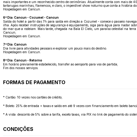
mais importantes e um reconhecido centro de cerimônias. Atualmente conta com mais de 40 a
tartarugas marinhas, flamencos, e claro, o imperdível show noturno que conta a história d
Hospedagem em Cancun.
6º Dia: Cancun - Cozumel - Cancun
Saída do hotel a partir das 7h para saída em direção a Cozumel - comece o passeio naveg
ilha. Após receber instruções de segurança e equipamento, siga para água para nadar sobre
do-mar que a rodeiam. Mais tarde, chegada na Baía El Cielo, um paraíso celestial na terra 
Cancun;
Hospedagem em Cancun.
7º Dia: Cancun
Dia livre para atividades pessoais e explorar um pouco mais do destino.
Hospedagem em Cancun.
8º Dia: Cancun - Retorno
Em horário previamente estabelecido, transfer ao aeroporto para voo de partida;
Fim dos nossos serviços.
FORMAS DE PAGAMENTO
* Cartão: 10 vezes nos cartões de crédito;
* Boleto: 25% de entrada + taxas e saldo em até 9 vezes com financiamento em boleto bancá
* A vista: desconto de 5% sobre a tarifa, exceto taxas, via PIX no link de pagamento do sis
CONDIÇÕES