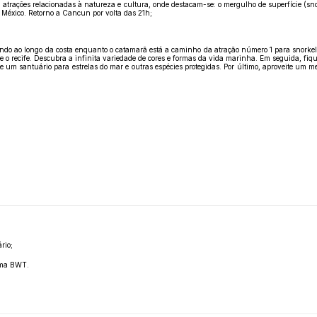
trações relacionadas à natureza e cultura, onde destacam-se: o mergulho de superfície (snork
o México. Retorno a Cancun por volta das 21h;
ando ao longo da costa enquanto o catamarã está a caminho da atração número 1 para snorkeli
 o recife. Descubra a infinita variedade de cores e formas da vida marinha. Em seguida, fique
e um santuário para estrelas do mar e outras espécies protegidas. Por último, aproveite um me
rio;
tema BWT.