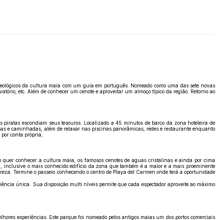
 arqueológicos da cultura maia com um guia em português. Nomeado como uma das sete novas
ório, etc. Além de conhecer um cenote e aproveitar um almoço típico da região. Retorno ao
 piratas escondiam seus tesouros. Localizado a 45 minutos de barco da zona hoteleira de
esas e caminhadas, além de relaxar nas piscinas panorâmicas, redes e restaurante enquanto
 por conta própria;
 quer conhecer a cultura maia, os famosos cenotes de aguas cristalinas e ainda por cima
, inclusive o mais conhecido edifício da zona que também é a maior e a mais proeminente
reza. Termine o passeio conhecendo o centro de Playa del Carmen onde terá a oportunidade
iência única. Sua disposição multi níveis permite que cada espectador aproveite ao máximo
melhores experiências. Este parque foi nomeado pelos antigos maias um dos portos comerciais