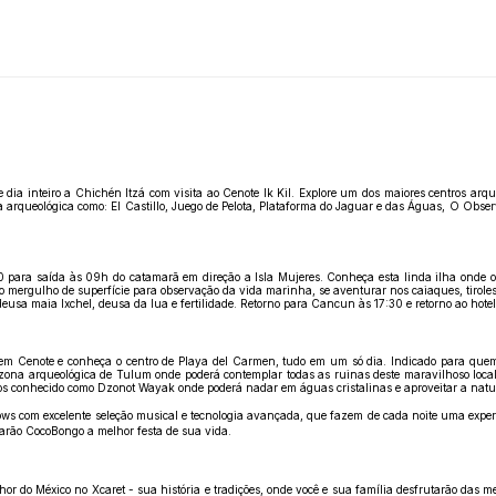
de dia inteiro a Chichén Itzá com visita ao Cenote Ik Kil. Explore um dos maiores centros
queológica como: El Castillo, Juego de Pelota, Plataforma do Jaguar e das Águas, O Observat
para saída às 09h do catamarã em direção a Isla Mujeres. Conheça esta linda ilha onde os
o mergulho de superfície para observação da vida marinha, se aventurar nos caiaques, tirol
eusa maia Ixchel, deusa da lua e fertilidade. Retorno para Cancun às 17:30 e retorno ao hotel
 em Cenote e conheça o centro de Playa del Carmen, tudo em um só dia. Indicado para quem
ona arqueológica de Tulum onde poderá contemplar todas as ruinas deste maravilhoso local
nhos conhecido como Dzonot Wayak onde poderá nadar em águas cristalinas e aproveitar a natu
ows com excelente seleção musical e tecnologia avançada, que fazem de cada noite uma exper
narão CocoBongo a melhor festa de sua vida.
elhor do México no Xcaret - sua história e tradições, onde você e sua família desfrutarão das 