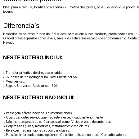
Ideal para a família, localizado a apenas 20 metros das pistas, possui quartos que podem s
jovens.
Diferenciais
Hospedar-se no Hotel Puerta del Sol é ideal para quem busca conforto, praticidade e estrutu
O hotel oferece quartos conectáveis, área kids e diversos espaços de entretenimento. Conta c
Nevado.
NESTE ROTEIRO INCLUI:
• Transfer privativo de chegada e saída;
• 07 noites de hospedagem no Hotel Puerta del Sol ;
• Meia pensão;
• Seguro Universal Assistance - 30k.
NESTE ROTEIRO NÃO INCLUI:
• Passagem aéreas nacionais e internacionais;
• Qualquer outro serviço que não esteja especificado anteriormente;
• Não incluso gastos de caráter pessoal como: Vistos e taxas de embarque;
• Gorjetas aos guias, motoristas, restaurantes e maleteiros;
• Refeições não mencionadas como inclusas;
• Passeios informados como opcional não estão inclusos no preço. Consulte valores.