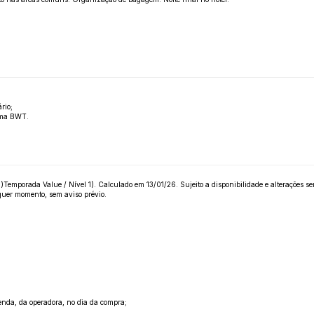
rio;
tema BWT.
mporada Value / Nível 1). Calculado em 13/01/26. Sujeito a disponibilidade e alterações sem p
quer momento, sem aviso prévio.
enda, da operadora, no dia da compra;