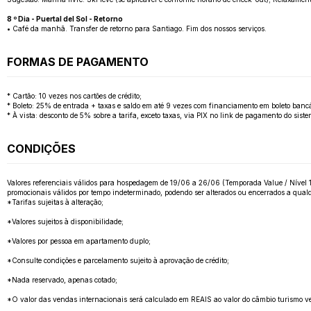
8 º Dia - Puertal del Sol - Retorno
• Café da manhã. Transfer de retorno para Santiago. Fim dos nossos serviços.
FORMAS DE PAGAMENTO
* Cartão: 10 vezes nos cartões de crédito;
* Boleto: 25% de entrada + taxas e saldo em até 9 vezes com financiamento em boleto bancá
* À vista: desconto de 5% sobre a tarifa, exceto taxas, via PIX no link de pagamento do sis
CONDIÇÕES
Valores referenciais válidos para hospedagem de 19/06 a 26/06 (Temporada Value / Nível 1)Te
promocionais válidos por tempo indeterminado, podendo ser alterados ou encerrados a qual
*Tarifas sujeitas à alteração;
*Valores sujeitos à disponibilidade;
*Valores por pessoa em apartamento duplo;
*Consulte condições e parcelamento sujeito à aprovação de crédito;
*Nada reservado, apenas cotado;
*O valor das vendas internacionais será calculado em REAIS ao valor do câmbio turismo v