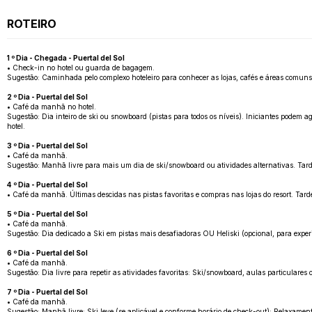
ROTEIRO
1 º Dia - Chegada - Puertal del Sol
• Check-in no hotel ou guarda de bagagem.
Sugestão: Caminhada pelo complexo hoteleiro para conhecer as lojas, cafés e áreas comuns. 
2 º Dia - Puertal del Sol
• Café da manhã no hotel.
Sugestão: Dia inteiro de ski ou snowboard (pistas para todos os níveis). Iniciantes pode
hotel.
3 º Dia - Puertal del Sol
• Café da manhã.
Sugestão: Manhã livre para mais um dia de ski/snowboard ou atividades alternativas. Tard
4 º Dia - Puertal del Sol
• Café da manhã. Últimas descidas nas pistas favoritas e compras nas lojas do resort. Tarde
5 º Dia - Puertal del Sol
• Café da manhã.
Sugestão: Dia dedicado a Ski em pistas mais desafiadoras OU Heliski (opcional, para experi
6 º Dia - Puertal del Sol
• Café da manhã.
Sugestão: Dia livre para repetir as atividades favoritas: Ski/snowboard, aulas particulares
7 º Dia - Puertal del Sol
• Café da manhã.
Sugestão: Manhã livre: Ski leve (se aplicável e conforme horário de check-out); Relaxame