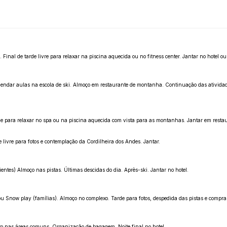
Final de tarde livre para relaxar na piscina aquecida ou no fitness center. Jantar no hotel 
m agendar aulas na escola de ski. Almoço em restaurante de montanha. Continuação das ativid
e para relaxar no spa ou na piscina aquecida com vista para as montanhas. Jantar em restaur
 livre para fotos e contemplação da Cordilheira dos Andes. Jantar.
entes) Almoço nas pistas. Últimas descidas do dia. Après-ski. Jantar no hotel.
 ou Snow play (famílias). Almoço no complexo. Tarde para fotos, despedida das pistas e compras
nto nas áreas comuns. Organização de bagagem. Noite final no hotel.