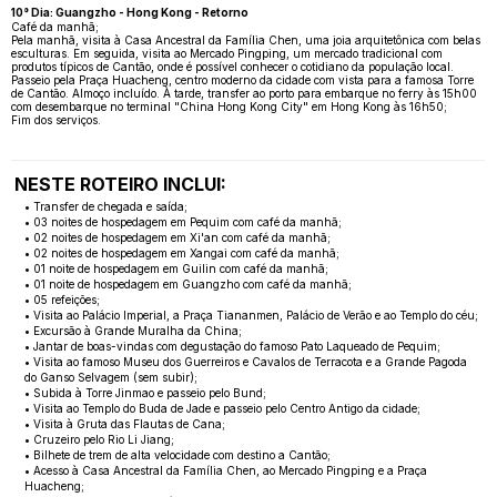
10° Dia: Guangzho - Hong Kong - Retorno
Café da manhã;
Pela manhã, visita à Casa Ancestral da Família Chen, uma joia arquitetônica com belas
esculturas. Em seguida, visita ao Mercado Pingping, um mercado tradicional com
produtos típicos de Cantão, onde é possível conhecer o cotidiano da população local.
Passeio pela Praça Huacheng, centro moderno da cidade com vista para a famosa Torre
de Cantão. Almoço incluído. À tarde, transfer ao porto para embarque no ferry às 15h00
com desembarque no terminal "China Hong Kong City" em Hong Kong às 16h50;
Fim dos serviços.
NESTE ROTEIRO INCLUI:
• Transfer de chegada e saída;
• 03 noites de hospedagem em Pequim com café da manhã;
• 02 noites de hospedagem em Xi'an com café da manhã;
• 02 noites de hospedagem em Xangai com café da manhã;
• 01 noite de hospedagem em Guilin com café da manhã;
• 01 noite de hospedagem em Guangzho com café da manhã;
• 05 refeições;
• Visita ao Palácio Imperial, a Praça Tiananmen, Palácio de Verão e ao Templo do céu;
• Excursão à Grande Muralha da China;
• Jantar de boas-vindas com degustação do famoso Pato Laqueado de Pequim;
• Visita ao famoso Museu dos Guerreiros e Cavalos de Terracota e a Grande Pagoda
do Ganso Selvagem (sem subir);
• Subida à Torre Jinmao e passeio pelo Bund;
• Visita ao Templo do Buda de Jade e passeio pelo Centro Antigo da cidade;
• Visita à Gruta das Flautas de Cana;
• Cruzeiro pelo Rio Li Jiang;
• Bilhete de trem de alta velocidade com destino a Cantão;
• Acesso à Casa Ancestral da Família Chen, ao Mercado Pingping e a Praça
Huacheng;