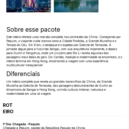
Sobre esse pacote
Este roteiro oferece uma imersão completa nos contrastes da China. Começando por
Pequim, o viajante visita marcos como a Cidade Proibida, a Grande Muralha e o
Templo do Céu. Em Xi’an, o destaque é o espetacular Exército de Terracota. A
jornada segue para a futurista Xangai, com sua arquitetura imponente, e depois
para Guilin e Yangshuo, onde um cruzeiro pelo Rio Li revela algumas das
paisagens mais belas do país. Em Cantão, tradição e modernidade se encontram, e o
roteiro termina em Hong Kong, encerrando a viagem com uma experiência
multicultural inesquecível.
Diferenciais
Um roteiro completo que revela as grandes maravilhas da China, da Grande
Muralha ao Exército de Terracota, das paisagens deslumbrantes de Guilin ao
dinamismo de Xangai e Hong Kong, unindo cultura milenar, natureza e
modernidade em uma só viagem.
ROT
EIRO
1° Dia: Chegada - Pequim
Chegada a Pequim, capital da República Popular da China;