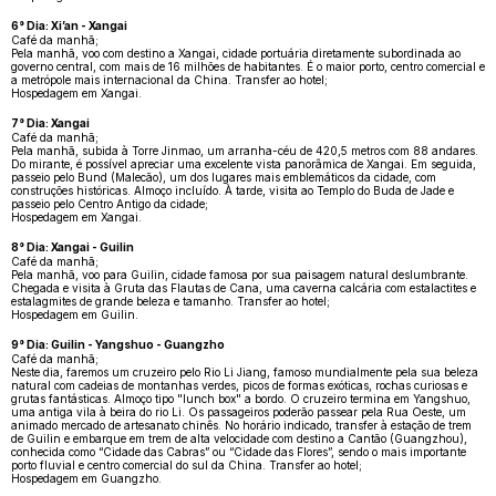
6° Dia: Xi’an - Xangai
Café da manhã;
Pela manhã, voo com destino a Xangai, cidade portuária diretamente subordinada ao
governo central, com mais de 16 milhões de habitantes. É o maior porto, centro comercial e
a metrópole mais internacional da China. Transfer ao hotel;
Hospedagem em Xangai.
7° Dia: Xangai
Café da manhã;
Pela manhã, subida à Torre Jinmao, um arranha-céu de 420,5 metros com 88 andares.
Do mirante, é possível apreciar uma excelente vista panorâmica de Xangai. Em seguida,
passeio pelo Bund (Malecão), um dos lugares mais emblemáticos da cidade, com
construções históricas. Almoço incluído. À tarde, visita ao Templo do Buda de Jade e
passeio pelo Centro Antigo da cidade;
Hospedagem em Xangai.
8° Dia: Xangai - Guilin
Café da manhã;
Pela manhã, voo para Guilin, cidade famosa por sua paisagem natural deslumbrante.
Chegada e visita à Gruta das Flautas de Cana, uma caverna calcária com estalactites e
estalagmites de grande beleza e tamanho. Transfer ao hotel;
Hospedagem em Guilin.
9° Dia: Guilin - Yangshuo - Guangzho
Café da manhã;
Neste dia, faremos um cruzeiro pelo Rio Li Jiang, famoso mundialmente pela sua beleza
natural com cadeias de montanhas verdes, picos de formas exóticas, rochas curiosas e
grutas fantásticas. Almoço tipo "lunch box" a bordo. O cruzeiro termina em Yangshuo,
uma antiga vila à beira do rio Li. Os passageiros poderão passear pela Rua Oeste, um
animado mercado de artesanato chinês. No horário indicado, transfer à estação de trem
de Guilin e embarque em trem de alta velocidade com destino a Cantão (Guangzhou),
conhecida como “Cidade das Cabras” ou “Cidade das Flores”, sendo o mais importante
porto fluvial e centro comercial do sul da China. Transfer ao hotel;
Hospedagem em Guangzho.