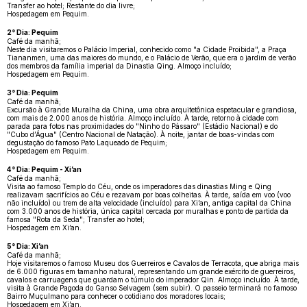
Transfer ao hotel; Restante do dia livre;
Hospedagem em Pequim.
2° Dia: Pequim
Café da manhã;
Neste dia visitaremos o Palácio Imperial, conhecido como "a Cidade Proibida", a Praça
Tiananmen, uma das maiores do mundo, e o Palácio de Verão, que era o jardim de verão
dos membros da família imperial da Dinastia Qing. Almoço incluído;
Hospedagem em Pequim.
3° Dia: Pequim
Café da manhã;
Excursão à Grande Muralha da China, uma obra arquitetônica espetacular e grandiosa,
com mais de 2.000 anos de história. Almoço incluído. À tarde, retorno à cidade com
parada para fotos nas proximidades do "Ninho do Pássaro" (Estádio Nacional) e do
"Cubo d’Água" (Centro Nacional de Natação). À noite, jantar de boas-vindas com
degustação do famoso Pato Laqueado de Pequim;
Hospedagem em Pequim.
4° Dia: Pequim - Xi’an
Café da manhã;
Visita ao famoso Templo do Céu, onde os imperadores das dinastias Ming e Qing
realizavam sacrifícios ao Céu e rezavam por boas colheitas. À tarde, saída em voo (voo
não incluído) ou trem de alta velocidade (incluído) para Xi’an, antiga capital da China
com 3.000 anos de história, única capital cercada por muralhas e ponto de partida da
famosa "Rota da Seda"; Transfer ao hotel;
Hospedagem em Xi’an.
5° Dia: Xi’an
Café da manhã;
Hoje visitaremos o famoso Museu dos Guerreiros e Cavalos de Terracota, que abriga mais
de 6.000 figuras em tamanho natural, representando um grande exército de guerreiros,
cavalos e carruagens que guardam o túmulo do imperador Qin. Almoço incluído. À tarde,
visita à Grande Pagoda do Ganso Selvagem (sem subir). O passeio terminará no famoso
Bairro Muçulmano para conhecer o cotidiano dos moradores locais;
Hospedagem em Xi’an.