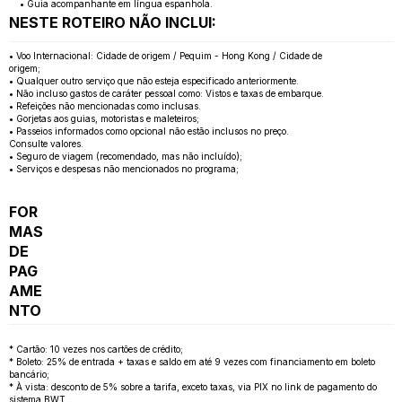
• Guia acompanhante em língua espanhola.
NESTE ROTEIRO NÃO INCLUI:
• Voo Internacional: Cidade de origem / Pequim - Hong Kong / Cidade de
origem;
• Qualquer outro serviço que não esteja especificado anteriormente.
• Não incluso gastos de caráter pessoal como: Vistos e taxas de embarque.
• Refeições não mencionadas como inclusas.
• Gorjetas aos guias, motoristas e maleteiros;
• Passeios informados como opcional não estão inclusos no preço.
Consulte valores.
• Seguro de viagem (recomendado, mas não incluído);
• Serviços e despesas não mencionados no programa;
FOR
MAS
DE
PAG
AME
NTO
* Cartão: 10 vezes nos cartões de crédito;
* Boleto: 25% de entrada + taxas e saldo em até 9 vezes com financiamento em boleto
bancário;
* À vista: desconto de 5% sobre a tarifa, exceto taxas, via PIX no link de pagamento do
sistema BWT.