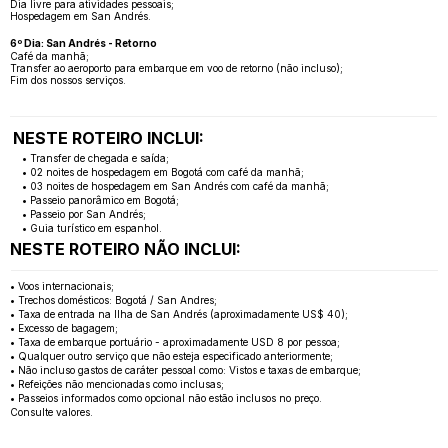
Dia livre para atividades pessoais;
Hospedagem em San Andrés.
6º Dia: San Andrés - Retorno
Café da manhã;
Transfer ao aeroporto para embarque em voo de retorno (não incluso);
Fim dos nossos serviços.
NESTE ROTEIRO INCLUI:
• Transfer de chegada e saída;
• 02 noites de hospedagem em Bogotá com café da manhã;
• 03 noites de hospedagem em San Andrés com café da manhã;
• Passeio panorâmico em Bogotá;
• Passeio por San Andrés;
• Guia turístico em espanhol.
NESTE ROTEIRO NÃO INCLUI:
• Voos internacionais;
• Trechos domésticos: Bogotá / San Andres;
• Taxa de entrada na Ilha de San Andrés (aproximadamente US$ 40);
• Excesso de bagagem;
• Taxa de embarque portuário - aproximadamente USD 8 por pessoa;
• Qualquer outro serviço que não esteja especificado anteriormente;
• Não incluso gastos de caráter pessoal como: Vistos e taxas de embarque;
• Refeições não mencionadas como inclusas;
• Passeios informados como opcional não estão inclusos no preço.
Consulte valores.