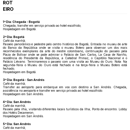
ROT
EIRO
1º Dia: Chegada - Bogotá
Chegada, transfer em serviço privado ao hotel escolhido;
Hospedagem em Bogotá.
2º Dia: Bogotá
Café da manhã;
Passeio panorâmico e pedestre pelo centro histórico de Bogotá; Entrada no museu de arte
do Banco da República onde se visita o museu Botero para observar um dos mais
reconhecidos exemplares da arte do mestre colombiano, continuação do passeio pela
Plaza de Bolívar onde se pode admirar o Palácio de San Carlos, La Casa de Nariño,
residência do Presidente da República, a Catedral Primaz, o Capitólio Nacional e o
Palácio Liévano. Terminaremos o passeio com uma visita ao Museu do Ouro. Nota: Na
segunda-feira o Museu do Ouro está fechado e na terça-feira o Museu Botero está
fechado;
Hospedagem em Bogotá.
3º Dia: Bogotá - San Andrés
Café da manhã;
Transfer ao aeroporto para embarque em voo com destino a San Andrés. Chegada,
assistência no aeroporto e transfer em serviço privado ao hotel escolhido.
Hospedagem em San Andrés.
4º Dia: San Andrés
Café da manhã;
Passeio pela ilha, visitando diferentes locais turísticos da Ilha; Ponto de encontro: Lobby
dos Hotéis Decameron;
Hospedagem em San Andrés.
5º Dia: San Andrés
Café da manhã;