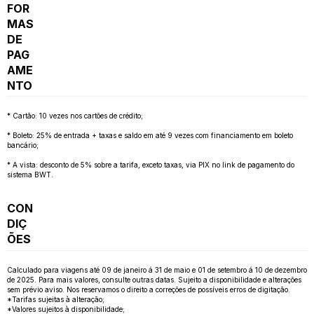
FOR
MAS
DE
PAG
AME
NTO
* Cartão: 10 vezes nos cartões de crédito;
* Boleto: 25% de entrada + taxas e saldo em até 9 vezes com financiamento em boleto
bancário;
* A vista: desconto de 5% sobre a tarifa, exceto taxas, via PIX no link de pagamento do
sistema BWT.
CON
DIÇ
ÕES
Calculado para viagens até 09 de janeiro á 31 de maio e 01 de setembro á 10 de dezembro
de 2025. Para mais valores, consulte outras datas. Sujeito a disponibilidade e alterações
sem prévio aviso. Nos reservamos o direito a correções de possíveis erros de digitação.
*Tarifas sujeitas à alteração;
*Valores sujeitos à disponibilidade;