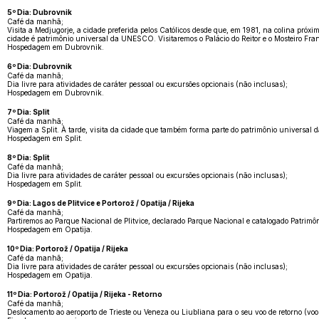
5º Dia: Dubrovnik
Café da manhã;
Visita a Medjugorje, a cidade preferida pelos Católicos desde que, em 1981, na colina pr
cidade é patrimônio universal da UNESCO. Visitaremos o Palácio do Reitor e o Mosteiro F
Hospedagem em Dubrovnik.
6º Dia: Dubrovnik
Café da manhã;
Dia livre para atividades de caráter pessoal ou excursões opcionais (não inclusas);
Hospedagem em Dubrovnik.
7º Dia: Split
Café da manhã;
Viagem a Split. À tarde, visita da cidade que também forma parte do patrimônio universal d
Hospedagem em Split.
8º Dia: Split
Café da manhã;
Dia livre para atividades de caráter pessoal ou excursões opcionais (não inclusas);
Hospedagem em Split.
9º Dia: Lagos de Plitvice e Portorož / Opatija / Rijeka
Café da manhã;
Partiremos ao Parque Nacional de Plitvice, declarado Parque Nacional e catalogado Patri
Hospedagem em Opatija.
10º Dia: Portorož / Opatija / Rijeka
Café da manhã;
Dia livre para atividades de caráter pessoal ou excursões opcionais (não inclusas);
Hospedagem em Opatija.
11º Dia: Portorož / Opatija / Rijeka - Retorno
Café da manhã;
Deslocamento ao aeroporto de Trieste ou Veneza ou Liubliana para o seu voo de retorno (voo