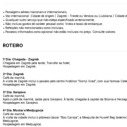
• Passagens aéreas nacionais e internacionais;
• Voo internacional: Cidade de origem / Zagreb - Trieste ou Veneza ou Liubliana / Cidade d
• Qualquer outro serviço que não esteja especificado anteriormente;
• Não incluso gastos de caráter pessoal como: Vistos e taxas de embarque;
• Refeições não mencionadas como inclusas;
• Passeios informados como opcional não estão inclusos no preço. Consulte valores.
ROTEIRO
1º Dia: Chegada - Zagreb
Chegada em Zagreb pela tarde; Transfer ao hotel;
Hospedagem em Zagreb.
2º Dia: Zagreb
Café da manhã;
A visita de Zagreb inclui o passeio pelo centro histórico “Gornji Grad”, com sua famosa Cated
Hospedagem em Zagreb.
3º Dia: Sarajevo
Café da manhã;
Após o café da manhã, saída para Sarajevo. À tarde, chegada à capital da Bósnia e Herzeg
Hospedagem em Sarajevo.
4º Dia: Mostar e Medjugorje
Café da manhã;
A visita da cidade inclui o pitoresco bazar “Bas Carsija”; a Mesquita de Husref Beg (exteri
Medjugorje;
Hospedagem em Medjugorje.