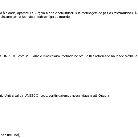
óxima à cidade, apareceu a Virgem Maria e comunicou sua mensagem de paz às testemunhas. À t
ranciscano com a farmácia mais antiga do mundo;
a UNESCO, com seu Palácio Diocleciano, fechado no século III e reformado na Idade Média, a Cat
mônio Universal da UNESCO. Logo, continuaremos nossa viagem até Opatija;
 não incluso);