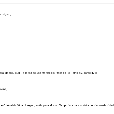
e origem;
ral do século XIII, a igreja de Sao Marcos e a Praça do Rei Tomislav. Tarde livre;
ovina;
or) e O túnel da Vida. A seguir, saída para Mostar. Tempo livre para a visita do símbolo da ci