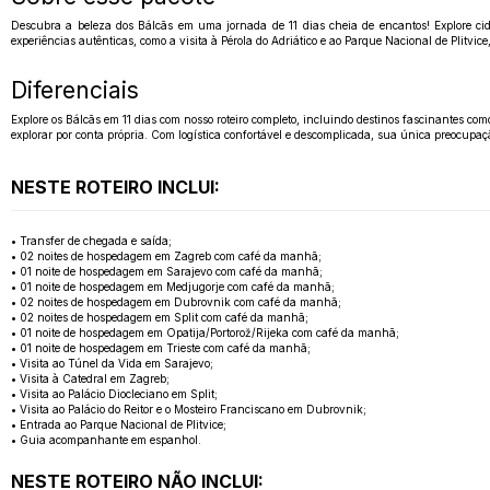
Descubra a beleza dos Bálcãs em uma jornada de 11 dias cheia de encantos! Explore cid
experiências autênticas, como a visita à Pérola do Adriático e ao Parque Nacional de Plitvi
Diferenciais
Explore os Bálcãs em 11 dias com nosso roteiro completo, incluindo destinos fascinantes com
explorar por conta própria. Com logística confortável e descomplicada, sua única preocupa
NESTE ROTEIRO INCLUI:
• Transfer de chegada e saída;
• 02 noites de hospedagem em Zagreb com café da manhã;
• 01 noite de hospedagem em Sarajevo com café da manhã;
• 01 noite de hospedagem em Medjugorje com café da manhã;
• 02 noites de hospedagem em Dubrovnik com café da manhã;
• 02 noites de hospedagem em Split com café da manhã;
• 01 noite de hospedagem em Opatija/Portorož/Rijeka com café da manhã;
• 01 noite de hospedagem em Trieste com café da manhã;
• Visita ao Túnel da Vida em Sarajevo;
• Visita à Catedral em Zagreb;
• Visita ao Palácio Diocleciano em Split;
• Visita ao Palácio do Reitor e o Mosteiro Franciscano em Dubrovnik;
• Entrada ao Parque Nacional de Plitvice;
• Guia acompanhante em espanhol.
NESTE ROTEIRO NÃO INCLUI: