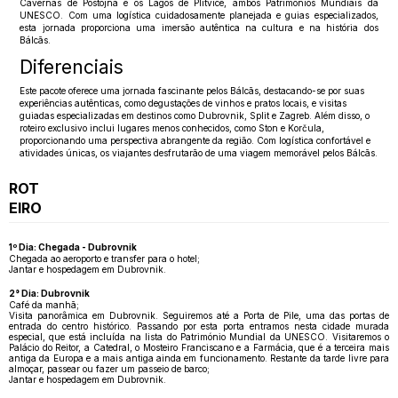
Cavernas de Postojna e os Lagos de Plitvice, ambos Patrimônios Mundiais da
UNESCO. Com uma logística cuidadosamente planejada e guias especializados,
esta jornada proporciona uma imersão autêntica na cultura e na história dos
Bálcãs.
Diferenciais
Este pacote oferece uma jornada fascinante pelos Bálcãs, destacando-se por suas
experiências autênticas, como degustações de vinhos e pratos locais, e visitas
guiadas especializadas em destinos como Dubrovnik, Split e Zagreb. Além disso, o
roteiro exclusivo inclui lugares menos conhecidos, como Ston e Korčula,
proporcionando uma perspectiva abrangente da região. Com logística confortável e
atividades únicas, os viajantes desfrutarão de uma viagem memorável pelos Bálcãs.
ROT
EIRO
1º Dia: Chegada - Dubrovnik
Chegada ao aeroporto e transfer para o hotel;
Jantar e hospedagem em Dubrovnik.
2° Dia: Dubrovnik
Café da manhã;
Visita panorâmica em Dubrovnik. Seguiremos até a Porta de Pile, uma das portas de
entrada do centro histórico. Passando por esta porta entramos nesta cidade murada
especial, que está incluída na lista do Património Mundial da UNESCO. Visitaremos o
Palácio do Reitor, a Catedral, o Mosteiro Franciscano e a Farmácia, que é a terceira mais
antiga da Europa e a mais antiga ainda em funcionamento. Restante da tarde livre para
almoçar, passear ou fazer um passeio de barco;
Jantar e hospedagem em Dubrovnik.