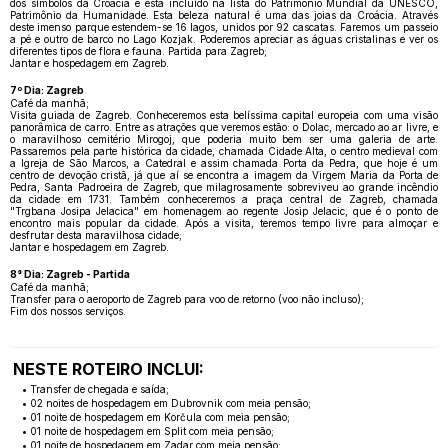
dos símbolos da Croácia e está incluído na lista do Patrimônio Mundial da UNESCO,
Patrimônio da Humanidade. Esta beleza natural é uma das joias da Croácia. Através
deste imenso parque estendem-se 16 lagos, unidos por 92 cascatas. Faremos um passeio
a pé e outro de barco no Lago Kozjak. Poderemos apreciar as águas cristalinas e ver os
diferentes tipos de flora e fauna. Partida para Zagreb;
Jantar e hospedagem em Zagreb.
7º Dia: Zagreb
Café da manhã;
Visita guiada de Zagreb. Conheceremos esta belíssima capital europeia com uma visão
panorâmica de carro. Entre as atrações que veremos estão: o Dolac, mercado ao ar livre, e
o maravilhoso cemitério Mirogoj, que poderia muito bem ser uma galeria de arte.
Passaremos pela parte histórica da cidade, chamada Cidade Alta, o centro medieval com
a Igreja de São Marcos, a Catedral e assim chamada Porta da Pedra, que hoje é um
centro de devoção cristã, já que aí se encontra a imagem da Virgem Maria da Porta de
Pedra, Santa Padroeira de Zagreb, que milagrosamente sobreviveu ao grande incêndio
da cidade em 1731. Também conheceremos a praça central de Zagreb, chamada
"Trgbana Josipa Jelacica" em homenagem ao regente Josip Jelacic, que é o ponto de
encontro mais popular da cidade. Após a visita, teremos tempo livre para almoçar e
desfrutar desta maravilhosa cidade;
Jantar e hospedagem em Zagreb.
8° Dia: Zagreb - Partida
Café da manhã;
Transfer para o aeroporto de Zagreb para voo de retorno (voo não incluso);
Fim dos nossos serviços.
NESTE ROTEIRO INCLUI:
• Transfer de chegada e saída;
• 02 noites de hospedagem em Dubrovnik com meia pensão;
• 01 noite de hospedagem em Korčula com meia pensão;
• 01 noite de hospedagem em Split com meia pensão;
• 01 noite de hospedagem em Zadar com meia pensão;