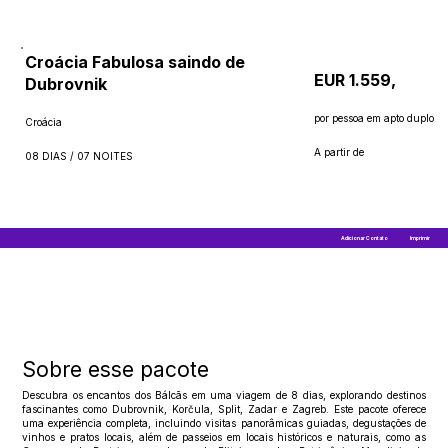
Croácia Fabulosa saindo de
EUR 1.559,
Dubrovnik
por pessoa em apto duplo
Croácia
A partir de
08 DIAS / 07 NOITES
Adicionar Contato
Imprimir
Sobre esse pacote
Descubra os encantos dos Bálcãs em uma viagem de 8 dias, explorando destinos
fascinantes como Dubrovnik, Korčula, Split, Zadar e Zagreb. Este pacote oferece
uma experiência completa, incluindo visitas panorâmicas guiadas, degustações de
vinhos e pratos locais, além de passeios em locais históricos e naturais, como as