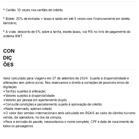
* Cartão: 10 vezes nos cartões de crédito;
* Boleto: 25% de entrada + taxas e saldo em até 9 vezes com financiamento em boleto
bancário;
* A vista: desconto de 5% sobre a tarifa, exceto taxas, via PIX no link de pagamento do
sistema BWT.
CON
DIÇ
ÕES
Valor calculado para viagens em 27 de setembro de 2024. Sujeito a disponibilidade e
alterações sem prévio aviso. Nos reservamos o direito a correções de possíveis erros de
digitação.
*Tarifas sujeitas à alteração;
*Valores sujeitos à disponibilidade;
*Valores por pessoa em apartamento duplo;
*Consulte condições e parcelamento sujeito à aprovação de crédito;
*Nada reservado, apenas cotado;
*O valor das vendas internacionais será calculado em REAIS ao valor do câmbio turismo
venda, da operadora, no dia da compra;
*Para a emissão do pacote, necessitamos o nome completo, CPF e data de nascimento de
todos os passageiros.