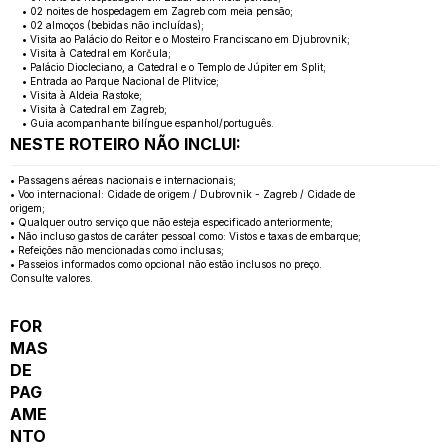
• 02 noites de hospedagem em Zagreb com meia pensão;
• 02 almoços (bebidas não incluídas);
• Visita ao Palácio do Reitor e o Mosteiro Franciscano em Djubrovnik;
• Visita à Catedral em Korčula;
• Palácio Diocleciano, a Catedral e o Templo de Júpiter em Split;
• Entrada ao Parque Nacional de Plitvice;
• Visita à Aldeia Rastoke;
• Visita à Catedral em Zagreb;
• Guia acompanhante bilíngue espanhol/português.
NESTE ROTEIRO NÃO INCLUI:
• Passagens aéreas nacionais e internacionais;
• Voo internacional: Cidade de origem / Dubrovnik - Zagreb / Cidade de
origem;
• Qualquer outro serviço que não esteja especificado anteriormente;
• Não incluso gastos de caráter pessoal como: Vistos e taxas de embarque;
• Refeições não mencionadas como inclusas;
• Passeios informados como opcional não estão inclusos no preço.
Consulte valores.
FOR
MAS
DE
PAG
AME
NTO