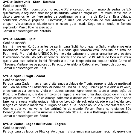
3º Dia: Dubrovnik - Ston - Korčula
Café da manhã;
Partida para Ston, construído no século XV e cercado por um muro de pedra de 5,5
quilómetros, o segundo mais longo do mundo. Vamos almoçar em um restaurante local e
depois teremos tempo livre antes de continuar para a ilha de Korčula. Esta cidade,
conhecida como a pequena Dubrovnik, é uma joia escondida do Mar Adriático. Ao
chegar, visitaremos a cidade com o nosso guia local. Segundo a lenda, o famoso
explorador Marco Polo nasceu aqui;
Jantar e hospedagem em Korčula.
4º Dia: Korčula - Split
Café da manhã;
Manhã livre em Korčula antes de partir para Split. Ao chegar a Split, visitaremos esta
fascinante cidade com o guia local, a cidade que também está incluída na lista do
Património Mundial da UNESCO. No meio da paisagem urbana encontra-se o palácio
Diocleciano construído pelo imperador Diocleciano no século IV. Além de toda a história
que viveu este palácio, lá foi filmada a quinta temporada da popular série Game of
Thrones. Visitaremos os porões do Palácio, o Peristilo, a Catedral e o Templo de Júpiter;
Jantar e hospedagem em Split.
5º Dia: Split - Trogir - Zadar
Café da manhã;
Partida para Zadar, mas antes visitaremos a cidade de Trogir, pequena cidade medieval
incluída na lista do Património Mundial da UNESCO. Seguiremos para a aldeia Pakovo,
onde vamos ver como se vivia em outros tempos. Aprenderemos sobre a preparação do
Prosciutto Dalmata, um dos símbolos da região e teremos uma degustação de vinhos. A
seguir espera-nos um típico almoço saboroso e depois continuaremos para Zadar onde
faremos a nossa visita guiada. Além do belo pôr de sol, esta cidade é conhecida pelo
magnífico passeio marítimo, o Órgão do Mar, a Saudação ao Sol e o licor “Maraschino”.
Com o guia vamos ver o rico patrimônio da cidade: Fórum Romano, Igreja de São
Donato,Catedral de Santa Anastácia (chamada Stosija), a rua Kalelarga e as muralhas;
Jantar e hospedagem em Zadar.
6º Dia: Zadar - Lagos de Plitvice - Zagreb
Café da manhã;
Partida para os lagos de Plitvice. Ao chegar, visitaremos este parque nacional, que é um