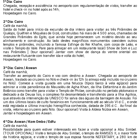
1° Dia: Cairo
Chegada, recepção e assistência no aeroporto com regulamentação de vistos, transfer ao
hotel e check-in no hotel após as 14h;
Hospedagem no Cairo.
2° Dia: Cairo
Café da manhã;
Saída do hotel para início da excursão de dia inteiro para visitar as três Pirâmides de
Quéops, Quéfren e Miquéias de Gizé, construídas há mais de 4.500 anos, chamadas de
Grandes Pirâmides do Egito, que ainda hoje permanecem um mistério devido ao seu
alinhamento e construção. Ao lado destes magníficos monumentos coexistem outros
templos e pirâmides, incluindo a famosa Esfinge do Rei Khafre, com corpo de Leão, e
visite o Templo do Vale. Pare para almoçar em um restaurante local) Show de Som e Luz
nas Pirâmides | (tour opcional) Jantar com show de dança do ventre oriental em
restaurante flutuante com transfer ida e volta do hotel;
Hospedagem no Cairo.
3° Dia: Cairo / Aswan
Café da manhã;
Transfer ao aeroporto do Cairo e voo com destino a Aswan. Chegada ao aeroporto de
Aswan, traslado ao cruzeiro no Nilo e check-in às 12h (o almoço está incluído no cruzeiro
no Nilo). Comece a visita guiada em uma felucca (típico barco à vela egípcio) para
admirar a vista panorâmica do Mausoléu de Agha Khan, da Ilha Elefantina e do Jardim
Botânico como transfer para visitar o Templo de Philae, construído no período ptolomaico e
dedicado a da Deusa Ísis, o complexo foi desmantelado e transferido para a Ilha Agilkia,
que através da intervenção da UNESCO foi salva das águas da barragem de Assuão. Foi
um dos últimos locais de culto faraónico em funcionamento até ao século VI d.C., e onde
está registada a última inscrição hieroglífica conhecida, datada de 395 d.C.. Ao final da
visita, retorno ao cruzeiro pelo Nilo. (tour opcional) Visita à Aldeia Núbia em Aswan;
Jantar e hospedagem em Aswan.
4° Dia: Aswan / Kom Ombo / Edfu
Café da manhã;
Possibilidade para quem estiver interessado em fazer a visita opcional a Abu Simbel.
(TOUR OPCIONAL) Visite o templo de Abu Simbel, o templo de RAMSÉS II, o maior forte
da história egípcia, e visite o templo de sua esposa favorita NEFERTARY, a 280 km de