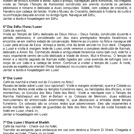
Aswan de ônibus.Almoce a bordo. Após o almoço, navegação para Komombo, na chegada
visita ao Templo (Templo de Komombo) construído em arenito durante os períodos
ptolomaico e romano e dedicado a duas conquistas: Sobek, com cabeça de crocodilo, e
Haroéris com cabeça de falcão. Visite o Museu do Crocodilo, dedicado à história do culto e
mumificação daquele animal no Antigo Egito. Navegue até Edfu;
Jantar a bordo e hospedagem em Edfu.
5° Dia: Edfu / Esna / Luxor
Café da manhã;
Visita ao Templo de Edfu dedicado ao Deus Hórus – Deus Falcão, construído durante o
período ptolomaico, é considerado um dos mais prestigiados templos faraônicos e
encontra-se em melhor estado de conservação. Retorne ao cruzeiro no Nilo e navegue até
Luxor pela eclusa de Esna. Almoço a bordo, chá da tarde servido no Sun deck. Chegada
a Luxor e visita à margem leste de Luxor, onde veremos o complexo destruído de Karnak,
dedicado a Amon Ra. Conhecido desde a antiguidade faraónica como Ipet-isut, este foi o
mais importante centro de culto dedicado à tríade de Amon, Mut e Khonsu. O templo de
Amon e o recinto sagrado de Karnak estão ligados por uma avenida de esfinges com o
corpo de um Leão e a cabeça de Amon. Continue a visitar o templo de Luxor. À noite,
assista ao espetáculo oriental (Festa Galabeya) no cruzeiro pelo Nilo.
Jantar a bordo e hospedagem em Luxor.
6° Dia: Luxor
Café da manhã e check out do Cruzeiro no Nilo;(
Passeio de balão sobre Luxor (our opcional). Visite a margem ocidental, que é a Cidade ou
Reino dos Mortos onde estão os templos funerários reais, as necrópoles dos oficiais, e nas
montanhas, os túmulos dos Reis (Vale dos Reis). Visite a necrópole com o Templo da
Rainha Hatshepsut em Deir el-Bahari e os Colossos de Memnon, duas estátuas
monumentais do entronizado Amenhotep III, que decoravam a entrada deste templo
funerário. Os colossos são os únicos restos que sobreviveram. Eles são imponentes e
ainda mantêm seu caráter de guardiões do Vale dos Reis. Ao final da visita traslado ao
hotel em Luxor, check in;
Jantar e hospedagem em Luxor.
7° Dia: Luxor / Sharm el Sheikh
Café da manhã - Check-out no hotel;
Transfer ao aeroporto para embarque em voo com destino a Sharm El Sheik. Chegada e
transfer ao hotel. Check-in no hotel;