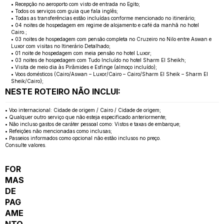
• Recepção no aeroporto com visto de entrada no Egito;
• Todos os serviços com guia que fala inglês;
• Todas as transferências estão incluídas conforme mencionado no itinerário;
• 04 noites de hospedagem em regime de alojamento e café da manhã no hotel
Cairo.;
• 03 noites de hospedagem com pensão completa no Cruzeiro no Nilo entre Aswan e
Luxor com visitas no Itinerário Detalhado;
• 01 noite de hospedagem com meia pensão no hotel Luxor;
• 03 noites de hospedagem com Tudo Incluído no hotel Sharm El Sheikh;
• Visita de meio dia às Pirâmides e Esfinge (almoço incluído);
• Voos domésticos (Cairo/Aswan – Luxor/Cairo – Cairo/Sharm El Sheik – Sharm El
Sheik/Cairo);
NESTE ROTEIRO NÃO INCLUI:
• Voo internacional: Cidade de origem / Cairo / Cidade de origem;
• Qualquer outro serviço que não esteja especificado anteriormente;
• Não incluso gastos de caráter pessoal como: Vistos e taxas de embarque;
• Refeições não mencionadas como inclusas;
• Passeios informados como opcional não estão inclusos no preço.
Consulte valores.
FOR
MAS
DE
PAG
AME
NTO