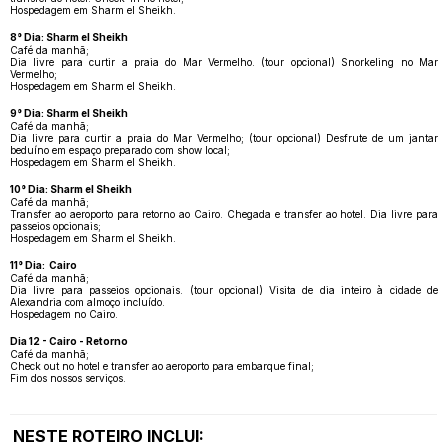
Hospedagem em Sharm el Sheikh.
8° Dia: Sharm el Sheikh
Café da manhã;
Dia livre para curtir a praia do Mar Vermelho. (tour opcional) Snorkeling no Mar
Vermelho;
Hospedagem em Sharm el Sheikh.
9° Dia: Sharm el Sheikh
Café da manhã;
Dia livre para curtir a praia do Mar Vermelho; (tour opcional) Desfrute de um jantar
beduíno em espaço preparado com show local;
Hospedagem em Sharm el Sheikh.
10° Dia: Sharm el Sheikh
Café da manhã;
Transfer ao aeroporto para retorno ao Cairo. Chegada e transfer ao hotel. Dia livre para
passeios opcionais;
Hospedagem em Sharm el Sheikh.
11° Dia: Cairo
Café da manhã;
Dia livre para passeios opcionais. (tour opcional) Visita de dia inteiro à cidade de
Alexandria com almoço incluído.
Hospedagem no Cairo.
Dia 12 - Cairo - Retorno
Café da manhã;
Check out no hotel e transfer ao aeroporto para embarque final;
Fim dos nossos serviços.
NESTE ROTEIRO INCLUI: