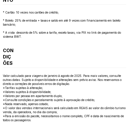
* Cartão: 10 vezes nos cartões de crédito;
* Boleto: 25% de entrada + taxas e saldo em até 9 vezes com financiamento em boleto
bancário;
* A vista: desconto de 5% sobre a tarifa, exceto taxas, via PIX no link de pagamento do
sistema BWT.
CON
DIÇ
ÕES
Valor calculado para viagens de janeiro á agosto de 2025. Para mais valores, consulte
outras datas. Sujeito a disponibilidade e alterações sem prévio aviso. Nos reservamos o
direito a correções de possíveis erros de digitação.
*Tarifas sujeitas à alteração;
*Valores sujeitos à disponibilidade;
*Valores por pessoa em apartamento duplo;
*Consulte condições e parcelamento sujeito à aprovação de crédito;
*Nada reservado, apenas cotado;
*O valor das vendas internacionais será calculado em REAIS ao valor do câmbio turismo
venda, da operadora, no dia da compra;
*Para a emissão do pacote, necessitamos o nome completo, CPF e data de nascimento de
todos os passageiros.