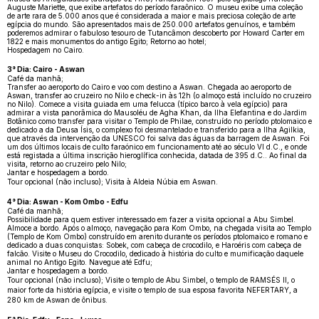
Auguste Mariette, que exibe artefatos do período faraônico. O museu exibe uma coleção
de arte rara de 5.000 anos que é considerada a maior e mais preciosa coleção de arte
egípcia do mundo. São apresentados mais de 250.000 artefatos genuínos, e também
poderemos admirar o fabuloso tesouro de Tutancâmon descoberto por Howard Carter em
1822 e mais monumentos do antigo Egito; Retorno ao hotel;
Hospedagem no Cairo.
3° Dia: Cairo - Aswan
Café da manhã;
Transfer ao aeroporto do Cairo e voo com destino a Aswan. Chegada ao aeroporto de
Aswan, transfer ao cruzeiro no Nilo e check-in às 12h (o almoço está incluído no cruzeiro
no Nilo). Comece a visita guiada em uma felucca (típico barco à vela egípcio) para
admirar a vista panorâmica do Mausoléu de Agha Khan, da Ilha Elefantina e do Jardim
Botânico como transfer para visitar o Templo de Philae, construído no período ptolomaico e
dedicado a da Deusa Ísis, o complexo foi desmantelado e transferido para a Ilha Agilkia,
que através da intervenção da UNESCO foi salva das águas da barragem de Aswan. Foi
um dos últimos locais de culto faraónico em funcionamento até ao século VI d.C., e onde
está registada a última inscrição hieroglífica conhecida, datada de 395 d.C.. Ao final da
visita, retorno ao cruzeiro pelo Nilo;
Jantar e hospedagem a bordo.
Tour opcional (não incluso); Visita à Aldeia Núbia em Aswan.
4° Dia: Aswan - Kom Ombo - Edfu
Café da manhã;
Possibilidade para quem estiver interessado em fazer a visita opcional a Abu Simbel.
Almoce a bordo. Após o almoço, navegação para Kom Ombo, na chegada visita ao Templo
(Templo de Kom Ombo) construído em arenito durante os períodos ptolomaico e romano e
dedicado a duas conquistas: Sobek, com cabeça de crocodilo, e Haroéris com cabeça de
falcão. Visite o Museu do Crocodilo, dedicado à história do culto e mumificação daquele
animal no Antigo Egito. Navegue até Edfu;
Jantar e hospedagem a bordo.
Tour opcional (não incluso); Visite o templo de Abu Simbel, o templo de RAMSÉS II, o
maior forte da história egípcia, e visite o templo de sua esposa favorita NEFERTARY, a
280 km de Aswan de ônibus.