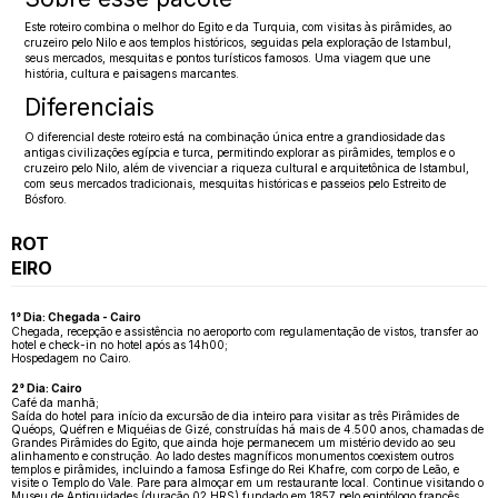
Este roteiro combina o melhor do Egito e da Turquia, com visitas às pirâmides, ao
cruzeiro pelo Nilo e aos templos históricos, seguidas pela exploração de Istambul,
seus mercados, mesquitas e pontos turísticos famosos. Uma viagem que une
história, cultura e paisagens marcantes.
Diferenciais
O diferencial deste roteiro está na combinação única entre a grandiosidade das
antigas civilizações egípcia e turca, permitindo explorar as pirâmides, templos e o
cruzeiro pelo Nilo, além de vivenciar a riqueza cultural e arquitetônica de Istambul,
com seus mercados tradicionais, mesquitas históricas e passeios pelo Estreito de
Bósforo.
ROT
EIRO
1° Dia: Chegada - Cairo
Chegada, recepção e assistência no aeroporto com regulamentação de vistos, transfer ao
hotel e check-in no hotel após as 14h00;
Hospedagem no Cairo.
2° Dia: Cairo
Café da manhã;
Saída do hotel para início da excursão de dia inteiro para visitar as três Pirâmides de
Quéops, Quéfren e Miquéias de Gizé, construídas há mais de 4.500 anos, chamadas de
Grandes Pirâmides do Egito, que ainda hoje permanecem um mistério devido ao seu
alinhamento e construção. Ao lado destes magníficos monumentos coexistem outros
templos e pirâmides, incluindo a famosa Esfinge do Rei Khafre, com corpo de Leão, e
visite o Templo do Vale. Pare para almoçar em um restaurante local. Continue visitando o
Museu de Antiguidades (duração 02 HRS) fundado em 1857 pelo egiptólogo francês