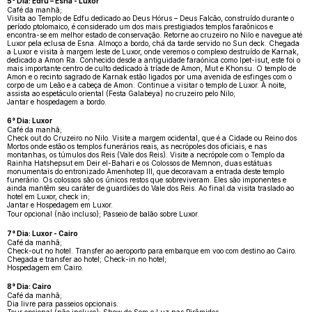
5° Dia: Edfu – Esna - Luxor
Café da manhã;
Visita ao Templo de Edfu dedicado ao Deus Hórus – Deus Falcão, construído durante o
período ptolomaico, é considerado um dos mais prestigiados templos faraônicos e
encontra-se em melhor estado de conservação. Retorne ao cruzeiro no Nilo e navegue até
Luxor pela eclusa de Esna. Almoço a bordo, chá da tarde servido no Sun deck. Chegada
a Luxor e visita à margem leste de Luxor, onde veremos o complexo destruído de Karnak,
dedicado a Amon Ra. Conhecido desde a antiguidade faraónica como Ipet-isut, este foi o
mais importante centro de culto dedicado à tríade de Amon, Mut e Khonsu. O templo de
Amon e o recinto sagrado de Karnak estão ligados por uma avenida de esfinges com o
corpo de um Leão e a cabeça de Amon. Continue a visitar o templo de Luxor. À noite,
assista ao espetáculo oriental (Festa Galabeya) no cruzeiro pelo Nilo;
Jantar e hospedagem a bordo.
6° Dia: Luxor
Café da manhã;
Check out do Cruzeiro no Nilo. Visite a margem ocidental, que é a Cidade ou Reino dos
Mortos onde estão os templos funerários reais, as necrópoles dos oficiais, e nas
montanhas, os túmulos dos Reis (Vale dos Reis). Visite a necrópole com o Templo da
Rainha Hatshepsut em Deir el-Bahari e os Colossos de Memnon, duas estátuas
monumentais do entronizado Amenhotep III, que decoravam a entrada deste templo
funerário. Os colossos são os únicos restos que sobreviveram. Eles são imponentes e
ainda mantêm seu caráter de guardiões do Vale dos Reis. Ao final da visita traslado ao
hotel em Luxor, check in;
Jantar e Hospedagem em Luxor.
Tour opcional (não incluso); Passeio de balão sobre Luxor.
7° Dia: Luxor - Cairo
Café da manhã;
Check-out no hotel. Transfer ao aeroporto para embarque em voo com destino ao Cairo.
Chegada e transfer ao hotel; Check-in no hotel;
Hospedagem em Cairo.
8° Dia: Cairo
Café da manhã;
Dia livre para passeios opcionais.
Tour opcional (não incluso); Show de Som e Luz nas Pirâmides