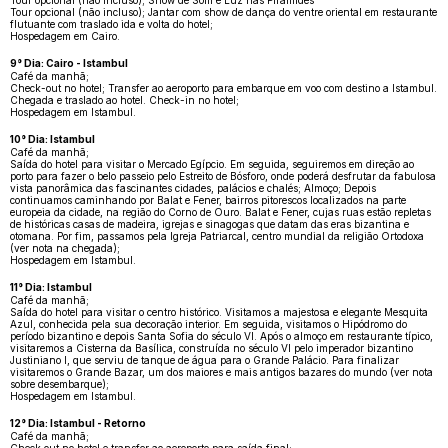
Tour opcional (não incluso); Jantar com show de dança do ventre oriental em restaurante
flutuante com traslado ida e volta do hotel;
Hospedagem em Cairo.
9° Dia: Cairo - Istambul
Café da manhã;
Check-out no hotel; Transfer ao aeroporto para embarque em voo com destino a Istambul.
Chegada e traslado ao hotel. Check-in no hotel;
Hospedagem em Istambul.
10° Dia: Istambul
Café da manhã;
Saída do hotel para visitar o Mercado Egípcio. Em seguida, seguiremos em direção ao
porto para fazer o belo passeio pelo Estreito de Bósforo, onde poderá desfrutar da fabulosa
vista panorâmica das fascinantes cidades, palácios e chalés; Almoço; Depois
continuamos caminhando por Balat e Fener, bairros pitorescos localizados na parte
europeia da cidade, na região do Corno de Ouro. Balat e Fener, cujas ruas estão repletas
de históricas casas de madeira, igrejas e sinagogas que datam das eras bizantina e
otomana. Por fim, passamos pela Igreja Patriarcal, centro mundial da religião Ortodoxa
(ver nota na chegada);
Hospedagem em Istambul.
11° Dia: Istambul
Café da manhã;
Saída do hotel para visitar o centro histórico. Visitamos a majestosa e elegante Mesquita
Azul, conhecida pela sua decoração interior. Em seguida, visitamos o Hipódromo do
período bizantino e depois Santa Sofia do século VI. Após o almoço em restaurante típico,
visitaremos a Cisterna da Basílica, construída no século VI pelo imperador bizantino
Justiniano I, que serviu de tanque de água para o Grande Palácio. Para finalizar
visitaremos o Grande Bazar, um dos maiores e mais antigos bazares do mundo (ver nota
sobre desembarque);
Hospedagem em Istambul.
12° Dia: Istambul - Retorno
Café da manhã;
Check out no hotel e transfer ao aeroporto para saída final;