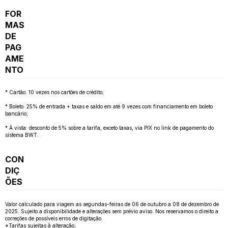
FOR
MAS
DE
PAG
AME
NTO
* Cartão: 10 vezes nos cartões de crédito;
* Boleto: 25% de entrada + taxas e saldo em até 9 vezes com financiamento em boleto
bancário;
* À vista: desconto de 5% sobre a tarifa, exceto taxas, via PIX no link de pagamento do
sistema BWT.
CON
DIÇ
ÕES
Valor calculado para viagem as segundas-feiras de 06 de outubro a 08 de dezembro de
2025. Sujeito a disponibilidade e alterações sem prévio aviso. Nos reservamos o direito a
correções de possíveis erros de digitação.
*Tarifas sujeitas à alteração;