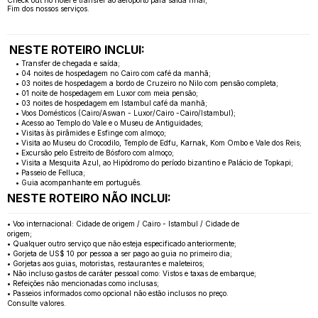
Fim dos nossos serviços.
NESTE ROTEIRO INCLUI:
• Transfer de chegada e saída;
• 04 noites de hospedagem no Cairo com café da manhã;
• 03 noites de hospedagem a bordo de Cruzeiro no Nilo com pensão completa;
• 01 noite de hospedagem em Luxor com meia pensão;
• 03 noites de hospedagem em Istambul café da manhã;
• Voos Domésticos (Cairo/Aswan - Luxor/Cairo -Cairo/Istambul);
• Acesso ao Templo do Vale e o Museu de Antiguidades;
• Visitas às pirâmides e Esfinge com almoço;
• Visita ao Museu do Crocodilo, Templo de Edfu, Karnak, Kom Ombo e Vale dos Reis;
• Excursão pelo Estreito de Bósforo com almoço;
• Visita a Mesquita Azul, ao Hipódromo do período bizantino e Palácio de Topkapi;
• Passeio de Felluca;
• Guia acompanhante em português.
NESTE ROTEIRO NÃO INCLUI:
• Voo internacional: Cidade de origem / Cairo - Istambul / Cidade de
origem;
• Qualquer outro serviço que não esteja especificado anteriormente;
• Gorjeta de US$ 10 por pessoa a ser pago ao guia no primeiro dia;
• Gorjetas aos guias, motoristas, restaurantes e maleteiros;
• Não incluso gastos de caráter pessoal como: Vistos e taxas de embarque;
• Refeições não mencionadas como inclusas;
• Passeios informados como opcional não estão inclusos no preço.
Consulte valores.