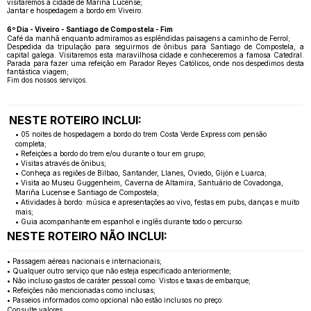
visitaremos a cidade de Mariña Lucense;
Jantar e hospedagem a bordo em Viveiro.
6º Dia - Viveiro - Santiago de Compostela - Fim
Café da manhã enquanto admiramos as esplêndidas paisagens a caminho de Ferrol;
Despedida da tripulação para seguirmos de ônibus para Santiago de Compostela, a
capital galega. Visitaremos esta maravilhosa cidade e conheceremos a famosa Catedral.
Parada para fazer uma refeição em Parador Reyes Católicos, onde nos despedimos desta
fantástica viagem;
Fim dos nossos serviços.
NESTE ROTEIRO INCLUI:
• 05 noites de hospedagem a bordo do trem Costa Verde Express com pensão
completa;
• Refeições a bordo do trem e/ou durante o tour em grupo;
• Visitas através de ônibus;
• Conheça as regiões de Bilbao, Santander, Llanes, Oviedo, Gijón e Luarca;
• Visita ao Museu Guggenheim, Caverna de Altamira, Santuário de Covadonga,
Mariña Lucense e Santiago de Compostela;
• Atividades à bordo: música e apresentações ao vivo, festas em pubs, danças e muito
mais;
• Guia acompanhante em espanhol e inglês durante todo o percurso.
NESTE ROTEIRO NÃO INCLUI:
• Passagem aéreas nacionais e internacionais;
• Qualquer outro serviço que não esteja especificado anteriormente;
• Não incluso gastos de caráter pessoal como: Vistos e taxas de embarque;
• Refeições não mencionadas como inclusas;
• Passeios informados como opcional não estão inclusos no preço.
Consulte valores.