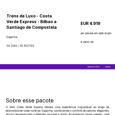
Trens de Luxo - Costa
Verde Express - Bilbao a
EUR 4.919
Santiago de Compostela
por pessoa em apto duplo
Espanha
A partir de
06 DIAS / 05 NOITES
Adicionar Contato
Imprimir
Sobre esse pacote
O trem Costa Verde Express oferece uma experiência inigualável ao longo da
deslumbrante costa norte da Espanha, combinando o conforto de cabines elegantes,
serviço personalizado e refeições gourmet a bordo. Ao embarcar nessa viagem, você