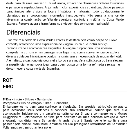
desfrutará de uma imersão cultural única, explorando charmosas cidades históricas
e paisagens espetaculares. A jornada inclui experiências autênticas, desde passeios
panorâmicos até visitas a locais históricos e naturais, tudo cuidadosamente
planejado para proporcionar momentos inesquecíveis. Não perca a chance de
vivenciar a combinação perfeita de aventura, conforto e história no Costa Verde
Express. Reserve agora e transforme sua viagem dos sonhos em realidade!
Diferenciais
Este roteiro a bordo do Costa Verde Express se destaca pela combinação de luxo e
conforto, oferecendo uma experiência de viagem única que inclui serviço
personalizado e acomodações elegantes. A viagem proporciona uma imersão
completa na cultura e nas paisagens da Espanha, com a conveniência de explorar
diversas cidades históricas e pontos naturais sem a necessidade de mudar de hotel.
Além disso, a gastronomia gourmet a bordo e a atmosfera sofisticada do trem elevam
a experiência, tornando-a ideal para quem busca uma forma refinada e relaxante
de conhecer a costa norte da Espanha.
ROT
EIRO
1º Dia - Início - Bilbao - Santander
Recepção às 10h na estação Bilbao - Concordia;
Embarcaremos no trem para conhecer a tripulação. Em seguida, atribuição ao quarto
para acomodar seus pertences e conhecer sua confortável cabine que será sua
acomodação. Iniciaremos um passeio panorâmico por Bilbao e conheceremos o Museu
Guggenheim. Retornaremos ao trem para desfrutar de uma deliciosa refeição a bordo
enquanto nos dirigimos a Santander. À tarde, visita à Santander e tempo livre para
passear pela cidade. Mais tarde jantamos em um prestigiado restaurante de Santander.
Voltaremos ao trem durante a noite;