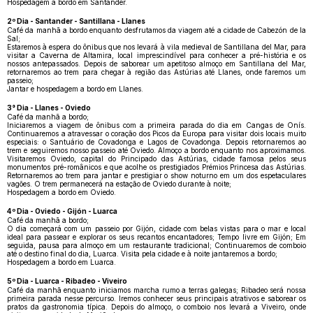
Hospedagem a bordo em Santander.
2º Dia - Santander - Santillana - Llanes
Café da manhã a bordo enquanto desfrutamos da viagem até a cidade de Cabezón de la
Sal;
Estaremos à espera do ônibus que nos levará à vila medieval de Santillana del Mar, para
visitar a Caverna de Altamira, local imprescindível para conhecer a pré-história e os
nossos antepassados. Depois de saborear um apetitoso almoço em Santillana del Mar,
retornaremos ao trem para chegar à região das Astúrias até Llanes, onde faremos um
passeio;
Jantar e hospedagem a bordo em Llanes.
3° Dia - Llanes - Oviedo
Café da manhã a bordo;
Iniciaremos a viagem de ônibus com a primeira parada do dia em Cangas de Onís.
Continuaremos a atravessar o coração dos Picos da Europa para visitar dois locais muito
especiais: o Santuário de Covadonga e Lagos de Covadonga. Depois retornaremos ao
trem e seguiremos nosso passeio até Oviedo. Almoço a bordo enquanto nos aproximamos.
Visitaremos Oviedo, capital do Principado das Astúrias, cidade famosa pelos seus
monumentos pré-românicos e que acolhe os prestigiados Prémios Princesa das Astúrias.
Retornaremos ao trem para jantar e prestigiar o show noturno em um dos espetaculares
vagões. O trem permanecerá na estação de Oviedo durante à noite;
Hospedagem a bordo em Oviedo.
4º Dia - Oviedo - Gijón - Luarca
Café da manhã a bordo;
O dia começará com um passeio por Gijón, cidade com belas vistas para o mar e local
ideal para passear e explorar os seus recantos encantadores; Tempo livre em Gijón; Em
seguida, pausa para almoço em um restaurante tradicional; Continuaremos de comboio
até o destino final do dia, Luarca. Visita pela cidade e à noite jantaremos a bordo;
Hospedagem a bordo em Luarca.
5º Dia - Luarca - Ribadeo - Viveiro
Café da manhã enquanto iniciamos marcha rumo a terras galegas; Ribadeo será nossa
primeira parada nesse percurso. Iremos conhecer seus principais atrativos e saborear os
pratos da gastronomia típica. Depois do almoço, o comboio nos levará a Viveiro, onde