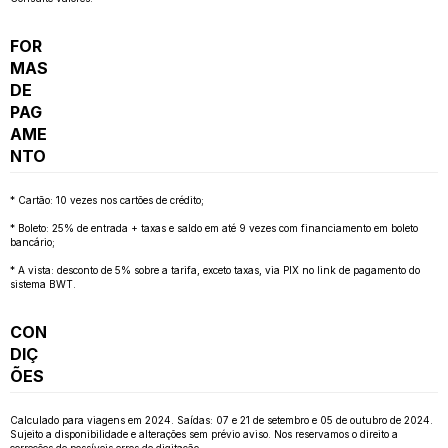
FOR
MAS
DE
PAG
AME
NTO
* Cartão: 10 vezes nos cartões de crédito;
* Boleto: 25% de entrada + taxas e saldo em até 9 vezes com financiamento em boleto
bancário;
* A vista: desconto de 5% sobre a tarifa, exceto taxas, via PIX no link de pagamento do
sistema BWT.
CON
DIÇ
ÕES
Calculado para viagens em 2024. Saídas: 07 e 21 de setembro e 05 de outubro de 2024.
Sujeito a disponibilidade e alterações sem prévio aviso. Nos reservamos o direito a
correções de possíveis erros de digitação.