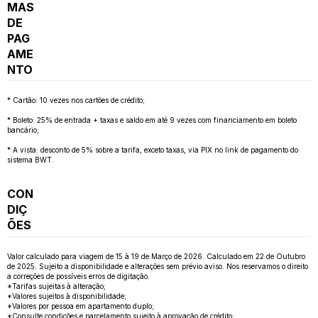
MAS
DE
PAG
AME
NTO
* Cartão: 10 vezes nos cartões de crédito;
* Boleto: 25% de entrada + taxas e saldo em até 9 vezes com financiamento em boleto
bancário;
* A vista: desconto de 5% sobre a tarifa, exceto taxas, via PIX no link de pagamento do
sistema BWT.
CON
DIÇ
ÕES
Valor calculado para viagem de 15 à 19 de Março de 2026. Calculado em 22 de Outubro
de 2025. Sujeito a disponibilidade e alterações sem prévio aviso. Nos reservamos o direito
a correções de possíveis erros de digitação.
*Tarifas sujeitas à alteração;
*Valores sujeitos à disponibilidade;
*Valores por pessoa em apartamento duplo;
*Consulte condições e parcelamento sujeito à aprovação de crédito;