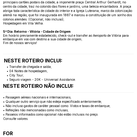
principais cartões postais da cidade, a imponente praça Central Arthur Gerhardt, no
centro da cidade, traz no colorido das flores e jardins, uma beleza encantadora. A praça
abriga toda característica de cidade do interior e a Igreja Luterana, marco da colonização
alemã na região, que foi inaugurada em 1887 e marcou a constituição de um sonho dos
colonos alemães. (Opcional, não incluso);
Hospedagem em Vila Velha.
5º Dia: Retorno - Vitória - Cidade de Origem
Em horário previamente estabelecido, check-out e transfer ao Aeroporto de Vitória para
embarque em voo com destino a sua cidade de origem;
Fim de nossos serviços!
NESTE ROTEIRO INCLUI:
• Transfer de chegada e saída;
• 04 Noites de hospedagem;
• City Tour;
• Seguro viagem - 20K - Universal Assistance.
NESTE ROTEIRO NÃO INCLUI:
• Passagem aéreas nacionais e internacionais;
• Qualquer outro serviço que não esteja especificado anteriormente;
• Não incluso gastos de caráter pessoal como: Vistos e taxas de embarque;
• Refeições não mencionadas como inclusas;
• Passeios informados como opcional não estão inclusos no preço.
Consulte valores.
FOR