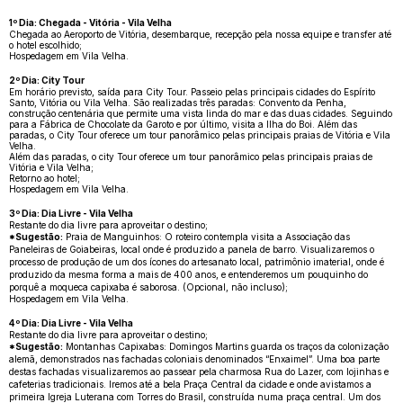
1º Dia: Chegada - Vitória - Vila Velha
Chegada ao Aeroporto de Vitória, desembarque, recepção pela nossa equipe e transfer até
o hotel escolhido;
Hospedagem em Vila Velha.
2º Dia: City Tour
Em horário previsto, saída para City Tour. Passeio pelas principais cidades do Espírito
Santo, Vitória ou Vila Velha. São realizadas três paradas: Convento da Penha,
construção centenária que permite uma vista linda do mar e das duas cidades. Seguindo
para a Fábrica de Chocolate da Garoto e por último, visita a Ilha do Boi. Além das
paradas, o City Tour oferece um tour panorâmico pelas principais praias de Vitória e Vila
Velha.
Além das paradas, o city Tour oferece um tour panorâmico pelas principais praias de
Vitória e Vila Velha;
Retorno ao hotel;
Hospedagem em Vila Velha.
3º Dia: Dia Livre - Vila Velha
Restante do dia livre para aproveitar o destino;
*Sugestão:
Praia de Manguinhos: O roteiro contempla visita a Associação das
Paneleiras de Goiabeiras, local onde é produzido a panela de barro. Visualizaremos o
processo de produção de um dos ícones do artesanato local, patrimônio imaterial, onde é
produzido da mesma forma a mais de 400 anos, e entenderemos um pouquinho do
porquê a moqueca capixaba é saborosa. (Opcional, não incluso);
Hospedagem em Vila Velha.
4º Dia: Dia Livre - Vila Velha
Restante do dia livre para aproveitar o destino;
*Sugestão:
Montanhas Capixabas: Domingos Martins guarda os traços da colonização
alemã, demonstrados nas fachadas coloniais denominados “Enxaimel”. Uma boa parte
destas fachadas visualizaremos ao passear pela charmosa Rua do Lazer, com lojinhas e
cafeterias tradicionais. Iremos até a bela Praça Central da cidade e onde avistamos a
primeira Igreja Luterana com Torres do Brasil, construída numa praça central. Um dos