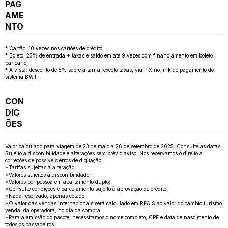
PAG
AME
NTO
* Cartão: 10 vezes nos cartões de crédito;
* Boleto: 25% de entrada + taxas e saldo em até 9 vezes com financiamento em boleto
bancário;
* À vista: desconto de 5% sobre a tarifa, exceto taxas, via PIX no link de pagamento do
sistema BWT.
CON
DIÇ
ÕES
Valor calculado para viagem de 23 de maio a 26 de setembro de 2025. Consulte as datas.
Sujeito a disponibilidade e alterações sem prévio aviso. Nos reservamos o direito a
correções de possíveis erros de digitação.
*Tarifas sujeitas à alteração;
*Valores sujeitos à disponibilidade;
*Valores por pessoa em apartamento duplo;
*Consulte condições e parcelamento sujeito à aprovação de crédito;
*Nada reservado, apenas cotado;
*O valor das vendas internacionais será calculado em REAIS ao valor do câmbio turismo
venda, da operadora, no dia da compra;
*Para a emissão do pacote, necessitamos o nome completo, CPF e data de nascimento de
todos os passageiros.