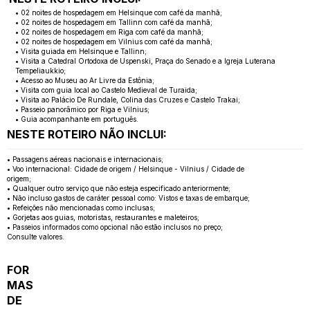
• 02 noites de hospedagem em Helsinque com café da manhã;
• 02 noites de hospedagem em Tallinn com café da manhã;
• 02 noites de hospedagem em Riga com café da manhã;
• 02 noites de hospedagem em Vilnius com café da manhã;
• Visita guiada em Helsinque e Tallinn;
• Visita a Catedral Ortodoxa de Uspenski, Praça do Senado e a Igreja Luterana
Tempeliaukkio;
• Acesso ao Museu ao Ar Livre da Estônia;
• Visita com guia local ao Castelo Medieval de Turaida;
• Visita ao Palácio De Rundale, Colina das Cruzes e Castelo Trakai;
• Passeio panorâmico por Riga e Vilnius;
• Guia acompanhante em português.
NESTE ROTEIRO NÃO INCLUI:
• Passagens aéreas nacionais e internacionais;
• Voo internacional: Cidade de origem / Helsinque - Vilnius / Cidade de
origem;
• Qualquer outro serviço que não esteja especificado anteriormente;
• Não incluso gastos de caráter pessoal como: Vistos e taxas de embarque;
• Refeições não mencionadas como inclusas;
• Gorjetas aos guias, motoristas, restaurantes e maleteiros;
• Passeios informados como opcional não estão inclusos no preço;
Consulte valores.
FOR
MAS
DE