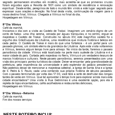
sagrado permanecem envoltas em mistério, mas acredita-se que as primeiras cruzes
foram erguidas após a Revolta de 1831 como um símbolo de resistência e renovação
espiritual. Desde então, peregrinos de todo o mundo têm vindo a este lugar sagrado para
expressar suas orações e devoção. No final desta visita, continuação da viagem para o
nosso destino final, Vilnius. Chegada a Vilnius no final do dia;
Hospedagem em Vilnius.
8° Dia: Vilnius
Café da manhã;
Iniciamos o dia com a visita ao Castelo de Trakai. Imaginem um cenário digno de um
conto de fadas: uma ilha serena, cercada por águas tranquilas, e no centro, ergue-se
majestoso o Castelo de Trakai. Construído no século XIV, este magnífico castelo foi o
orgulho dos GrãoDuques da Lituânia, uma residência que mistura história e beleza em
cada pedra. O Castelo de Trakai é mais do que uma fortaleza - é um portal para um
passado glorioso, um símbolo eterno da grandeza da Lituânia. Após esta visita voltaremos
a Vilnius, teremos algum tempo livre para almoço. No início da tarde, faremos o passeio
panorâmico da cidade. Vilnius está localizada na parte mais sudeste da Lituânia e é a
maior cidade do país. Cortada pelo majestoso rio Neris, Vilnius é um verdadeiro tesouro de
marcos históricos e culturais. Neste passeio panorâmico, seremos presenteados com uma
visão dos principais pontos turísticos da cidade. Deixe-se encantar pela grandiosidade da
prefeitura, pela imponência da universidade e pelo esplendor do palácio presidencial.
Não podemos deixar de mencionar a majestosa catedral, a Igreja de Santa Ana e a Igreja
de S. Pedro & S. Paulo, cada uma contando sua própria história de séculos passados.
Com o passeio terminando por volta das 17:00, você terá a sorte de desfrutar das longas
tardes de verão em Vilnius. Que tal aproveitar o tempo livre para explorar ainda mais esta
cidade encantadora? Uma visita à Rua Gediminas é uma excelente opção, pois ela é
repleta de lojas encantadoras, cafés acolhedores e restaurantes deliciosos;
Hospedagem em Vilnius.
9° Dia: Vilnius – Retorno
Café da manhã;
Fim dos nossos serviços.
NESTE ROTEIRO INCLUI: