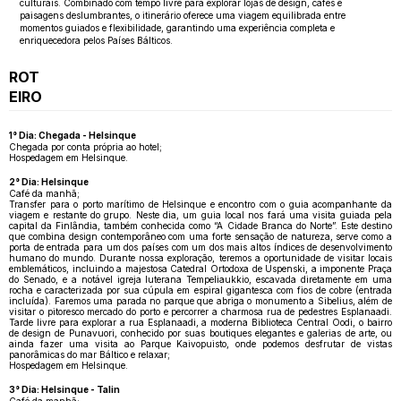
culturais. Combinado com tempo livre para explorar lojas de design, cafés e
paisagens deslumbrantes, o itinerário oferece uma viagem equilibrada entre
momentos guiados e flexibilidade, garantindo uma experiência completa e
enriquecedora pelos Países Bálticos.
ROT
EIRO
1° Dia: Chegada - Helsinque
Chegada por conta própria ao hotel;
Hospedagem em Helsinque.
2° Dia: Helsinque
Café da manhã;
Transfer para o porto marítimo de Helsinque e encontro com o guia acompanhante da
viagem e restante do grupo. Neste dia, um guia local nos fará uma visita guiada pela
capital da Finlândia, também conhecida como “A Cidade Branca do Norte”. Este destino
que combina design contemporâneo com uma forte sensação de natureza, serve como a
porta de entrada para um dos países com um dos mais altos índices de desenvolvimento
humano do mundo. Durante nossa exploração, teremos a oportunidade de visitar locais
emblemáticos, incluindo a majestosa Catedral Ortodoxa de Uspenski, a imponente Praça
do Senado, e a notável igreja luterana Tempeliaukkio, escavada diretamente em uma
rocha e caracterizada por sua cúpula em espiral gigantesca com fios de cobre (entrada
incluída). Faremos uma parada no parque que abriga o monumento a Sibelius, além de
visitar o pitoresco mercado do porto e percorrer a charmosa rua de pedestres Esplanaadi.
Tarde livre para explorar a rua Esplanaadi, a moderna Biblioteca Central Oodi, o bairro
de design de Punavuori, conhecido por suas boutiques elegantes e galerias de arte, ou
ainda fazer uma visita ao Parque Kaivopuisto, onde podemos desfrutar de vistas
panorâmicas do mar Báltico e relaxar;
Hospedagem em Helsinque.
3° Dia: Helsinque - Talin