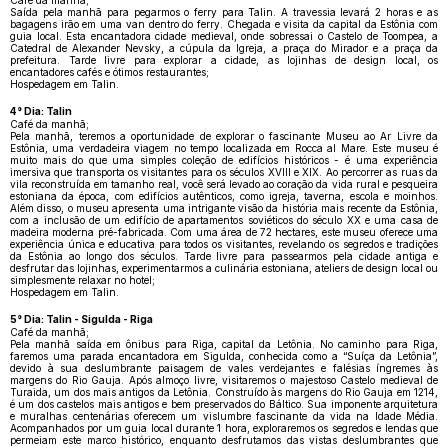
Café da manhã;
Saída pela manhã para pegarmos o ferry para Talin. A travessia levará 2 horas e as
bagagens irão em uma van dentro do ferry. Chegada e visita da capital da Estônia com
guia local. Esta encantadora cidade medieval, onde sobressai o Castelo de Toompea, a
Catedral de Alexander Nevsky, a cúpula da Igreja, a praça do Mirador e a praça da
prefeitura. Tarde livre para explorar a cidade, as lojinhas de design local, os
encantadores cafés e ótimos restaurantes;
Hospedagem em Talin.
4° Dia: Talin
Café da manhã;
Pela manhã, teremos a oportunidade de explorar o fascinante Museu ao Ar Livre da
Estônia, uma verdadeira viagem no tempo localizada em Rocca al Mare. Este museu é
muito mais do que uma simples coleção de edifícios históricos - é uma experiência
imersiva que transporta os visitantes para os séculos XVIII e XIX. Ao percorrer as ruas da
vila reconstruída em tamanho real, você será levado ao coração da vida rural e pesqueira
estoniana da época, com edifícios autênticos, como igreja, taverna, escola e moinhos.
Além disso, o museu apresenta uma intrigante visão da história mais recente da Estônia,
com a inclusão de um edifício de apartamentos soviéticos do século XX e uma casa de
madeira moderna pré-fabricada. Com uma área de 72 hectares, este museu oferece uma
experiência única e educativa para todos os visitantes, revelando os segredos e tradições
da Estônia ao longo dos séculos. Tarde livre para passearmos pela cidade antiga e
desfrutar das lojinhas, experimentarmos a culinária estoniana, ateliers de design local ou
simplesmente relaxar no hotel;
Hospedagem em Talin.
5° Dia: Talin - Sigulda - Riga
Café da manhã;
Pela manhã saída em ônibus para Riga, capital da Letônia. No caminho para Riga,
faremos uma parada encantadora em Sigulda, conhecida como a “Suíça da Letônia”,
devido à sua deslumbrante paisagem de vales verdejantes e falésias íngremes às
margens do Rio Gauja. Após almoço livre, visitaremos o majestoso Castelo medieval de
Turaida, um dos mais antigos da Letônia. Construído às margens do Rio Gauja em 1214,
é um dos castelos mais antigos e bem preservados do Báltico. Sua imponente arquitetura
e muralhas centenárias oferecem um vislumbre fascinante da vida na Idade Média.
Acompanhados por um guia local durante 1 hora, exploraremos os segredos e lendas que
permeiam este marco histórico, enquanto desfrutamos das vistas deslumbrantes que