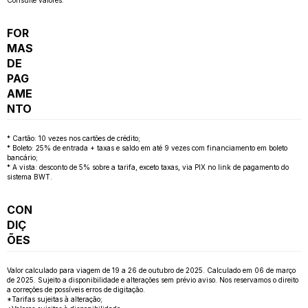
FOR
MAS
DE
PAG
AME
NTO
* Cartão: 10 vezes nos cartões de crédito;
* Boleto: 25% de entrada + taxas e saldo em até 9 vezes com financiamento em boleto
bancário;
* A vista: desconto de 5% sobre a tarifa, exceto taxas, via PIX no link de pagamento do
sistema BWT.
CON
DIÇ
ÕES
Valor calculado para viagem de 19 a 26 de outubro de 2025. Calculado em 06 de março
de 2025. Sujeito a disponibilidade e alterações sem prévio aviso. Nos reservamos o direito
a correções de possíveis erros de digitação.
*Tarifas sujeitas à alteração;