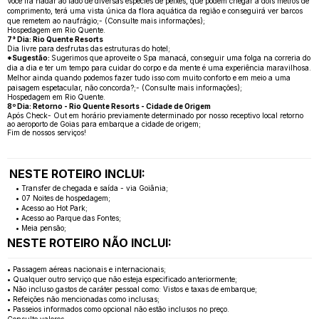
Você irá nadar ao lado de diversas espécies de peixes, que podem chegar a dois metros de
comprimento, terá uma vista única da flora aquática da região e conseguirá ver barcos
que remetem ao naufrágio;- (Consulte mais informações);
Hospedagem em Rio Quente.
7° Dia: Rio Quente Resorts
Dia livre para desfrutas das estruturas do hotel;
*Sugestão:
Sugerimos que aproveite o Spa manacá, conseguir uma folga na correria do
dia a dia e ter um tempo para cuidar do corpo e da mente é uma experiência maravilhosa.
Melhor ainda quando podemos fazer tudo isso com muito conforto e em meio a uma
paisagem espetacular, não concorda?;- (Consulte mais informações);
Hospedagem em Rio Quente.
8º Dia: Retorno - Rio Quente Resorts - Cidade de Origem
Após Check- Out em horário previamente determinado por nosso receptivo local retorno
ao aeroporto de Goias para embarque a cidade de origem;
Fim de nossos serviços!
NESTE ROTEIRO INCLUI:
• Transfer de chegada e saída - via Goiânia;
• 07 Noites de hospedagem;
• Acesso ao Hot Park;
• Acesso ao Parque das Fontes;
• Meia pensão;
NESTE ROTEIRO NÃO INCLUI:
• Passagem aéreas nacionais e internacionais;
• Qualquer outro serviço que não esteja especificado anteriormente;
• Não incluso gastos de caráter pessoal como: Vistos e taxas de embarque;
• Refeições não mencionadas como inclusas;
• Passeios informados como opcional não estão inclusos no preço.
Consulte valores.