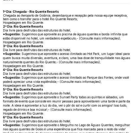
1º Dia: Chegada - Rio Quente Resorts
Chegada ao Aeroporto de Goiânia, desembarque e recepção pela nossa equipe receptiva,
bem como o transfer para o hotel Rio Quente Resorts;
Hospedagem em Rio Quente.
2º Dia: Rio Quente Resorts
Dia livre para desfrutas das estruturas do hotel;
*Sugestão:
Sugerimos que aproveite as piscina de águas quentes e borda infinita que
estão disponivél no hotel, um verdadeiro espetáculo;- (Consulte mais informações);
Hospedagem em Rio Quente.
3º Dia: Rio Quente Resorts
Dia livre para desfrutas das estruturas do hotel;
*Sugestão:
Sugerimos que aproveite o acesso ilimitado ao Hot Park, um lugar ideal para
quem busca muita diversão, aventura, e claro, uma boa dose de tranquilidade nas águas
naturalmente quentes do Rio Quente;- (Consulte mais informações);
Hospedagem em Rio Quente.
4º Dia: Rio Quente Resorts
Dia livre para desfrutas das estruturas do hotel;
*Sugestão:
Sugerimos que aproveite o acesso ilimitado ao Parque das Fontes, onde você
poderá apreciar uma vista esplêndida;- (Consulte mais informações);
Hospedagem em Rio Quente.
5º Dia: Rio Quente Resorts
Dia livre para desfrutas das estruturas do hotel;
*Sugestão:
Sugerimos que aproveite o Sunset Party todas as quintas e sábados, um
formato de evento que consiste em reunir pessoas para aproveitarem uma tarde e parte da
noite. A ideia é aproveitar a luz do dia, ver o pôr do sol e curtir com os amigos! Isso tudo,
regado de drinks e boa música!;- (Consulte mais informações);
Hospedagem em Rio Quente.
6° Dia: Rio Quente Resorts
Dia livre para desfrutas das estruturas do hotel;
*Sugestão:
Sugerimos que aproveite o Mergulho no Lago de Águas Quentes, mergulhar
nas águas quentes de Goiás é uma experiência que fica marcada para o resto da vida!