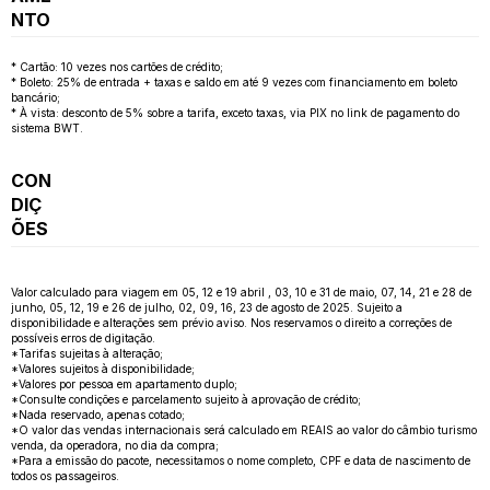
NTO
* Cartão: 10 vezes nos cartões de crédito;
* Boleto: 25% de entrada + taxas e saldo em até 9 vezes com financiamento em boleto
bancário;
* À vista: desconto de 5% sobre a tarifa, exceto taxas, via PIX no link de pagamento do
sistema BWT.
CON
DIÇ
ÕES
Valor calculado para viagem em 05, 12 e 19 abril , 03, 10 e 31 de maio, 07, 14, 21 e 28 de
junho, 05, 12, 19 e 26 de julho, 02, 09, 16, 23 de agosto de 2025. Sujeito a
disponibilidade e alterações sem prévio aviso. Nos reservamos o direito a correções de
possíveis erros de digitação.
*Tarifas sujeitas à alteração;
*Valores sujeitos à disponibilidade;
*Valores por pessoa em apartamento duplo;
*Consulte condições e parcelamento sujeito à aprovação de crédito;
*Nada reservado, apenas cotado;
*O valor das vendas internacionais será calculado em REAIS ao valor do câmbio turismo
venda, da operadora, no dia da compra;
*Para a emissão do pacote, necessitamos o nome completo, CPF e data de nascimento de
todos os passageiros.