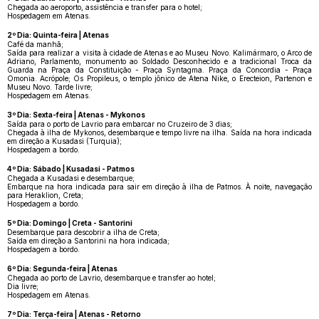
Chegada ao aeroporto, assistência e transfer para o hotel;
Hospedagem em Atenas.
2º Dia: Quinta-feira | Atenas
Café da manhã;
Saída para realizar a visita à cidade de Atenas e ao Museu Novo. Kalimármaro, o Arco de
Adriano, Parlamento, monumento ao Soldado Desconhecido e a tradicional Troca da
Guarda na Praça da Constituição - Praça Syntagma. Praça da Concordia - Praça
Omonia. Acrópole; Os Propileus, o templo jônico de Atena Nike, o Erecteion, Partenon e
Museu Novo. Tarde livre;
Hospedagem em Atenas.
3º Dia: Sexta-feira | Atenas - Mykonos
Saída para o porto de Lavrio para embarcar no Cruzeiro de 3 dias;
Chegada à ilha de Mykonos, desembarque e tempo livre na ilha. Saída na hora indicada
em direção a Kusadasi (Turquia);
Hospedagem a bordo.
4º Dia: Sábado | Kusadasi - Patmos
Chegada a Kusadasi e desembarque;
Embarque na hora indicada para sair em direção à ilha de Patmos. À noite, navegação
para Heraklion, Creta;
Hospedagem a bordo.
5º Dia: Domingo | Creta - Santorini
Desembarque para descobrir a ilha de Creta;
Saída em direção a Santorini na hora indicada;
Hospedagem a bordo.
6º Dia: Segunda-feira | Atenas
Chegada ao porto de Lavrio, desembarque e transfer ao hotel;
Dia livre;
Hospedagem em Atenas.
7º Dia: Terça-feira | Atenas - Retorno