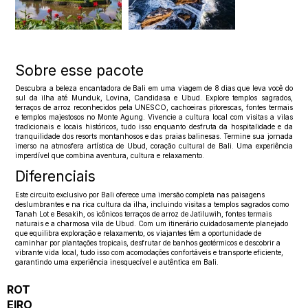
Sobre esse pacote
Descubra a beleza encantadora de Bali em uma viagem de 8 dias que leva você do
sul da ilha até Munduk, Lovina, Candidasa e Ubud. Explore templos sagrados,
terraços de arroz reconhecidos pela UNESCO, cachoeiras pitorescas, fontes termais
e templos majestosos no Monte Agung. Vivencie a cultura local com visitas a vilas
tradicionais e locais históricos, tudo isso enquanto desfruta da hospitalidade e da
tranquilidade dos resorts montanhosos e das praias balinesas. Termine sua jornada
imerso na atmosfera artística de Ubud, coração cultural de Bali. Uma experiência
imperdível que combina aventura, cultura e relaxamento.
Diferenciais
Este circuito exclusivo por Bali oferece uma imersão completa nas paisagens
deslumbrantes e na rica cultura da ilha, incluindo visitas a templos sagrados como
Tanah Lot e Besakih, os icônicos terraços de arroz de Jatiluwih, fontes termais
naturais e a charmosa vila de Ubud. Com um itinerário cuidadosamente planejado
que equilibra exploração e relaxamento, os viajantes têm a oportunidade de
caminhar por plantações tropicais, desfrutar de banhos geotérmicos e descobrir a
vibrante vida local, tudo isso com acomodações confortáveis e transporte eficiente,
garantindo uma experiência inesquecível e autêntica em Bali.
ROT
EIRO