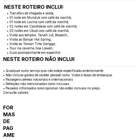
NESTE ROTEIRO INCLUI:
• Transfers de chegada e saída;
• 01 noite em Munduk com café da manhã;
• 01 noite em Lovina com café da manhã;
• 02 noites em Candidasa com café da manhã;
• 03 noites em Ubud com café da manhã;
• Visita aos templos: Tanah Lot, Besakih,
• Visita ao Banjar Hot Spring;
• Visita ao Taman Tirta Gangga;
• Tour na caverna Goa Lawah;
• Guia acompanhante em espanhol.
NESTE ROTEIRO NÃO INCLUI:
• Qualquer outro serviço que não esteja especificado anteriormente.
• Não incluso gastos de caráter pessoal como: Vistos e taxas de embarque.
• Passagens aéreas nacionais e internacionais
• Refeições não mencionadas como inclusas.
• Passeios informados como opcional não estão inclusos no preço.
Consulte valores.
FOR
MAS
DE
PAG
AME