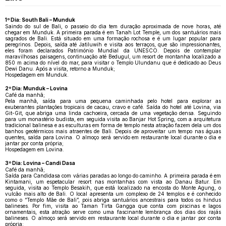
1º Dia: South Bali – Munduk
Saindo do sul de Bali, o passeio do dia tem duração aproximada de nove horas, até
chegar em Munduk. A primeira parada é em Tanah Lot Temple, um dos santuários mais
sagrados de Bali. Está situado em uma formação rochosa e é um lugar popular para
peregrinos. Depois, saída até Jatiluwih e visita aos terraços, que são impressionantes,
eles foram declarados Património Mundial da UNESCO. Depois de contemplar
maravilhosas paisagens, continuação até Bedugul, um resort de montanha localizado a
850 m acima do nível do mar, para visitar o Templo Ulundanu que é dedicado ao Deus
Dewi Danu. Após a visita, retorno a Munduk;
Hospedagem em Munduk.
2º Dia: Munduk – Lovina
Café da manhã;
Pela manhã, saída para uma pequena caminhada pelo hotel para explorar as
exuberantes plantações tropicais de cacau, cravo e café. Saída do hotel até Lovina, via
Git-Git, que abriga uma linda cachoeira, cercada de uma vegetação densa. Seguindo
para um monastério budista, em seguida visita ao Banjar Hot Spring, com a arquitetura
tradicional balinesa e as esculturas em forma de templo nesta atração fazem dela um dos
banhos geotérmicos mais atraentes de Bali. Depois de aproveitar um tempo nas águas
quentes, saída para Lovina. O almoço será servido em restaurante local durante o dia e
jantar por conta própria;
Hospedagem em Lovina.
3º Dia: Lovina – Candi Dasa
Café da manhã;
Saída para Candidasa com várias paradas ao longo do caminho. A primeira parada é em
Kintamani, um espetacular resort nas montanhas com vista ao Danau Batur. Em
seguida, visita ao Templo Besakih, que está localizado na encosta do Monte Agung, o
vulcão mais alto de Bali. O local apresenta um complexo de 24 templos e é conhecido
como o “Templo Mãe de Bali”, pois abriga santuários ancestrais para todos os hindus
balineses. Por fim, visita ao Taman Tirta Gangga que conta com piscinas e lagos
ornamentais, esta atração serve como uma fascinante lembrança dos dias dos rajás
balineses. O almoço será servido em restaurante local durante o dia e jantar por conta
própria;