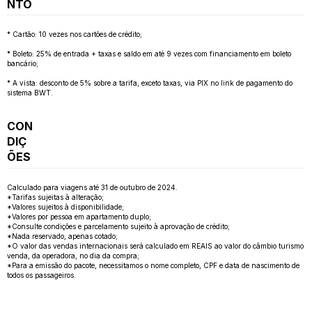
NTO
* Cartão: 10 vezes nos cartões de crédito;
* Boleto: 25% de entrada + taxas e saldo em até 9 vezes com financiamento em boleto
bancário;
* A vista: desconto de 5% sobre a tarifa, exceto taxas, via PIX no link de pagamento do
sistema BWT.
CON
DIÇ
ÕES
Calculado para viagens até 31 de outubro de 2024.
*Tarifas sujeitas à alteração;
*Valores sujeitos à disponibilidade;
*Valores por pessoa em apartamento duplo;
*Consulte condições e parcelamento sujeito à aprovação de crédito;
*Nada reservado, apenas cotado;
*O valor das vendas internacionais será calculado em REAIS ao valor do câmbio turismo
venda, da operadora, no dia da compra;
*Para a emissão do pacote, necessitamos o nome completo, CPF e data de nascimento de
todos os passageiros.