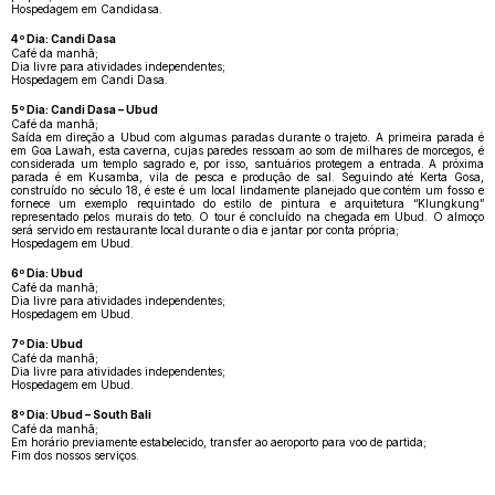
Hospedagem em Candidasa.
4º Dia: Candi Dasa
Café da manhã;
Dia livre para atividades independentes;
Hospedagem em Candi Dasa.
5º Dia: Candi Dasa – Ubud
Café da manhã;
Saída em direção a Ubud com algumas paradas durante o trajeto. A primeira parada é
em Goa Lawah, esta caverna, cujas paredes ressoam ao som de milhares de morcegos, é
considerada um templo sagrado e, por isso, santuários protegem a entrada. A próxima
parada é em Kusamba, vila de pesca e produção de sal. Seguindo até Kerta Gosa,
construído no século 18, é este é um local lindamente planejado que contém um fosso e
fornece um exemplo requintado do estilo de pintura e arquitetura “Klungkung”
representado pelos murais do teto. O tour é concluído na chegada em Ubud. O almoço
será servido em restaurante local durante o dia e jantar por conta própria;
Hospedagem em Ubud.
6º Dia: Ubud
Café da manhã;
Dia livre para atividades independentes;
Hospedagem em Ubud.
7º Dia: Ubud
Café da manhã;
Dia livre para atividades independentes;
Hospedagem em Ubud.
8º Dia: Ubud – South Bali
Café da manhã;
Em horário previamente estabelecido, transfer ao aeroporto para voo de partida;
Fim dos nossos serviços.