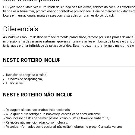
O Siyan World Maldives é um resort de situado nas Maldivas, conhecido por suas experiênci
bangalôs à beira-mar, proporcionando conforto e privacidade. Além de oferecer atividades
locais e internacionais, muitas vezes com vistas deslumbrantes do pôr do sol.
Diferenciais
As Maldivas são um destino verdadeiramente paradisíaco, famoso por suas praias de areia 
impressionante de cenários naturais, que encantam viajantes em busca de beleza e tranqui
tartarugas e uma infinidade de peixes coloridos. Essa riqueza natural torna o mergulho e 
NESTE ROTEIRO INCLUI:
• Transfer de chegada e saída;
• 07 noites de hospedagem;
• All Incusive.
NESTE ROTEIRO NÃO INCLUI:
• Passagem aéreas nacionais e internacionais;
• Qualquer outro serviço que não esteja especificado anteriormente;
• Não incluso gastos de caráter pessoal como: Vistos e taxas de embarque;
• Refeições não mencionadas como inclusas;
• Passeios informados como opcional não estão inclusos no preço. Consulte valores.