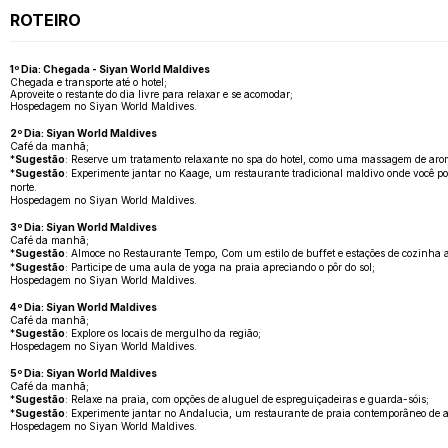
ROTEIRO
1º Dia: Chegada - Siyan World Maldives
Chegada e transporte até o hotel;
Aproveite o restante do dia livre para relaxar e se acomodar;
Hospedagem no Siyan World Maldives.
2º Dia: Siyan World Maldives
Café da manhã;
*
Sugestão
: Reserve um tratamento relaxante no spa do hotel, como uma massagem de aro
*
Sugestão
: Experimente jantar no Kaage, um restaurante tradicional maldivo onde você po
norte.
Hospedagem no Siyan World Maldives.
3º Dia: Siyan World Maldives
Café da manhã;
*
Sugestão
: Almoce no Restaurante Tempo, Com um estilo de buffet e estações de cozinha a
*
Sugestão
: Participe de uma aula de yoga na praia apreciando o pôr do sol;
Hospedagem no Siyan World Maldives.
4º Dia: Siyan World Maldives
Café da manhã;
*
Sugestão
: Explore os locais de mergulho da região;
Hospedagem no Siyan World Maldives.
5º Dia: Siyan World Maldives
Café da manhã;
*
Sugestão
: Relaxe na praia, com opções de aluguel de espreguiçadeiras e guarda-sóis;
*
Sugestão
: Experimente jantar no Andalucia, um restaurante de praia contemporâneo de al
Hospedagem no Siyan World Maldives.