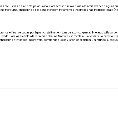
as exclusivas e ambiente paradisíaco. Com acesso direto a praias de areia branca e águas cri
 como mergulho, snorkeling e spas que oferecem tratamentos inspirados nas tradições locais 
branca e fina, cercadas por águas cristalinas em tons de azul-turquesa. Este arquipélago, c
lidade. Para os amantes da vida marinha, as Maldivas se revelam um verdadeiro paraíso. Os r
o snorkeling atividades imperdíveis, permitindo que os visitantes explorem um mundo subaquát