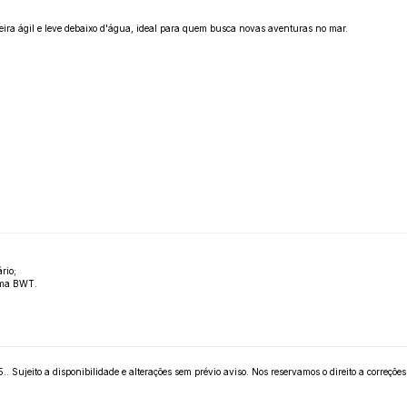
ira ágil e leve debaixo d'água, ideal para quem busca novas aventuras no mar.
rio;
tema BWT.
 Sujeito a disponibilidade e alterações sem prévio aviso. Nos reservamos o direito a correções 