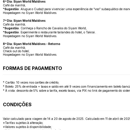
6º Dia: Siyan World Maldives
Café da manhã;
*
Sugestão
: Alugue o Cudajt para vivenciar uma experiência de “voo” subaquático de mane
Hospedagem no Siyan World Maldives.
7º Dia: Siyan World Maldives
Café da manhã;
*
Sugestão
: Conheça o Rancho de Cavalos do Siyam World;
*
Sugestão
: Experimente o restaurante tailandes do hotel, o Takrai.
Hospedagem no Siyan World Maldives.
8º Dia: Siyan World Maldives - Retorno
Café da manhã;
Check out do hotel;
Hospedagem no Siyan World Maldives.
FORMAS DE PAGAMENTO
* Cartão: 10 vezes nos cartões de crédito;
* Boleto: 25% de entrada + taxas e saldo em até 9 vezes com financiamento em boleto bancá
* À vista: desconto de 5% sobre a tarifa, exceto taxas, via PIX no link de pagamento do sis
CONDIÇÕES
Valor calculado para viagem de 14 a 20 de agosto de 2025. Calculado em 11 de abril de 2025..
*Tarifas sujeitas à alteração;
*Valores sujeitos à disponibilidade;