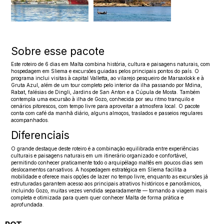
Sobre esse pacote
Este roteiro de 6 dias em Malta combina história, cultura e paisagens naturais, com
hospedagem em Sliema e excursões guiadas pelos principais pontos do país. O
programa inclui visitas à capital Valletta, ao vilarejo pesqueiro de Marsaxlokk e à
Gruta Azul, além de um tour completo pelo interior da ilha passando por Mdina,
Rabat, falésias de Dingli, Jardins de San Anton e a Cúpula de Mosta. Também
contempla uma excursão à ilha de Gozo, conhecida por seu ritmo tranquilo e
cenários pitorescos, com tempo livre para aproveitar a atmosfera local. O pacote
conta com café da manhã diário, alguns almoços, traslados e passeios regulares
acompanhados.
Diferenciais
O grande destaque deste roteiro é a combinação equilibrada entre experiências
culturais e paisagens naturais em um itinerário organizado e confortável,
permitindo conhecer praticamente todo o arquipélago maltês em poucos dias sem
deslocamentos cansativos. A hospedagem estratégica em Sliema facilita a
mobilidade e oferece mais opções de lazer no tempo livre, enquanto as excursões já
estruturadas garantem acesso aos principais atrativos históricos e panorâmicos,
incluindo Gozo, muitas vezes vendida separadamente — tornando a viagem mais
completa e otimizada para quem quer conhecer Malta de forma prática e
aprofundada.