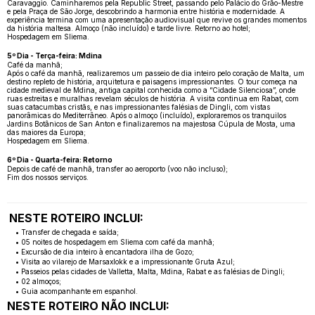
Caravaggio. Caminharemos pela Republic Street, passando pelo Palácio do Grão-Mestre
e pela Praça de São Jorge, descobrindo a harmonia entre história e modernidade. A
experiência termina com uma apresentação audiovisual que revive os grandes momentos
da história maltesa. Almoço (não incluído) e tarde livre. Retorno ao hotel;
Hospedagem em Sliema.
5º Dia - Terça-feira: Mdina
Café da manhã;
Após o café da manhã, realizaremos um passeio de dia inteiro pelo coração de Malta, um
destino repleto de história, arquitetura e paisagens impressionantes. O tour começa na
cidade medieval de Mdina, antiga capital conhecida como a “Cidade Silenciosa”, onde
ruas estreitas e muralhas revelam séculos de história. A visita continua em Rabat, com
suas catacumbas cristãs, e nas impressionantes falésias de Dingli, com vistas
panorâmicas do Mediterrâneo. Após o almoço (incluído), exploraremos os tranquilos
Jardins Botânicos de San Anton e finalizaremos na majestosa Cúpula de Mosta, uma
das maiores da Europa;
Hospedagem em Sliema.
6º Dia - Quarta-feira: Retorno
Depois de café de manhã, transfer ao aeroporto (voo não incluso);
Fim dos nossos serviços.
NESTE ROTEIRO INCLUI:
• Transfer de chegada e saída;
• 05 noites de hospedagem em Sliema com café da manhã;
• Excursão de dia inteiro à encantadora ilha de Gozo;
• Visita ao vilarejo de Marsaxlokk e a impressionante Gruta Azul;
• Passeios pelas cidades de Valletta, Malta, Mdina, Rabat e as falésias de Dingli;
• 02 almoços;
• Guia acompanhante em espanhol.
NESTE ROTEIRO NÃO INCLUI: