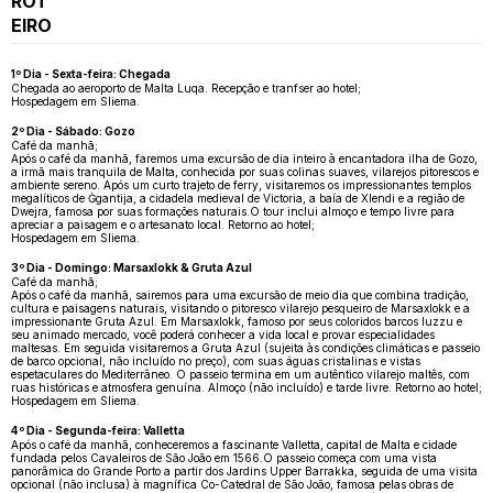
ROT
EIRO
1º Dia - Sexta-feira: Chegada
Chegada ao aeroporto de Malta Luqa. Recepção e tranfser ao hotel;
Hospedagem em Sliema.
2º Dia - Sábado: Gozo
Café da manhã;
Após o café da manhã, faremos uma excursão de dia inteiro à encantadora ilha de Gozo,
a irmã mais tranquila de Malta, conhecida por suas colinas suaves, vilarejos pitorescos e
ambiente sereno. Após um curto trajeto de ferry, visitaremos os impressionantes templos
megalíticos de Ġgantija, a cidadela medieval de Victoria, a baía de Xlendi e a região de
Dwejra, famosa por suas formações naturais.O tour inclui almoço e tempo livre para
apreciar a paisagem e o artesanato local. Retorno ao hotel;
Hospedagem em Sliema.
3º Dia - Domingo: Marsaxlokk & Gruta Azul
Café da manhã;
Após o café da manhã, sairemos para uma excursão de meio dia que combina tradição,
cultura e paisagens naturais, visitando o pitoresco vilarejo pesqueiro de Marsaxlokk e a
impressionante Gruta Azul. Em Marsaxlokk, famoso por seus coloridos barcos luzzu e
seu animado mercado, você poderá conhecer a vida local e provar especialidades
maltesas. Em seguida visitaremos a Gruta Azul (sujeita às condições climáticas e passeio
de barco opcional, não incluído no preço), com suas águas cristalinas e vistas
espetaculares do Mediterrâneo. O passeio termina em um autêntico vilarejo maltês, com
ruas históricas e atmosfera genuína. Almoço (não incluído) e tarde livre. Retorno ao hotel;
Hospedagem em Sliema.
4º Dia - Segunda-feira: Valletta
Após o café da manhã, conheceremos a fascinante Valletta, capital de Malta e cidade
fundada pelos Cavaleiros de São João em 1566.O passeio começa com uma vista
panorâmica do Grande Porto a partir dos Jardins Upper Barrakka, seguida de uma visita
opcional (não inclusa) à magnífica Co-Catedral de São João, famosa pelas obras de