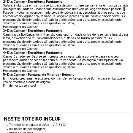
2° Dia: Caiman - Experiência Pantaneira
Safári: Embarque em carros abertos para descobrir diferentes cenários em busca da vida
selvagem do Pantanal: não faltam avistamentos incríveis ao longo de todo o passeio. ||
Focagem Noturna: Acompanhado pelo silêncio da mata, descubra hábitos noturnos de
animais como jaguatirica, tamanduá, onças e jacarés em um passeio emocionante. *A
programação de atividades está sujeita a alterações sem aviso prévio, especialmente
devido a mudanças climáticas e questões logística;
Hospedagem na Caiman.
3º Dia: Caiman - Experiência Pantaneira
Caminhada Ecológica: As trilhas são uma oportunidade única de fazer uma imersão na
mata, desvendando muitas curiosidades e histórias da fauna pantaneira. *A
programação de atividades está sujeita a alterações sem aviso prévio, especialmente
devido a mudanças climáticas e questões logísticas;
Hospedagem na Caiman.
4º Dia: Caiman - Experiência Pantaneira
Canoa Canadense: Deslize sem pressa pela nossa baía e aproveite para ver o céu
pantaneiro mudar de cor de maneira surpreendente – a paisagem é inesquecível! *A
programação de atividades está sujeita a alterações sem aviso prévio, especialmente
devido a mudanças climáticas e questões logísticas;
Hospedagem na Caiman.
5º Dia: Caiman - Pantanal de Miranda - Retorno
Em horário previamente estabelecido, transfer ao Aeroporto de Bonito para embarque em
voo de retorno à cidade de origem;
Fim de nossos serviços!
NESTE ROTEIRO INCLUI:
• Transfer de chegada e saída - VIA BYO;
• 04 noites de hospedagem;