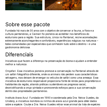
Sobre esse pacote
Fundada há mais de 30 anos com o objetivo de conservar a fauna, a flora e a
cultura pantaneiras, a Caiman foi pioneira ao acreditar nos benefícios do
ecoturismo para a região. Sua estrutura, única no Pantanal, reúne acomodações
extremamente aconchegantes e confortáveis, experiências mágicas na natureza –
todas comandadas por especialistas que conhecem tudo sobre o destino – e uma
gastronomia deliciosa.
Diferenciais
Iniciativas que fazem a diferença na preservação do bioma e ajudam a entender
melhor a natureza:
Onçafari: Essa iniciativa pioneira promove a conservação no Pantanal através de
um safári fotográfico diferente, onde os animais não perdem suas características
selvagens, mas deixam de enxergar os veículos de safári como uma ameaça. Essa
iniciativa de ecoturismo responsável proporciona fonte de renda para proprietários e
habitantes da região, aliando práticas sustentáveis ao progresso social,
desmistificando a onça-pintada e promovendo esforços para a sua conservação
dentro das propriedades pantaneiras.
Instituto Arara Azul: Fundada em 1990 e coordenada pela Dra. Neiva Guedes, da
Uniderp, a iniciativa monitora os ninhos de arara-azul grande para obter dados
sobre a espécie. Coube a Dra. Neiva Guedes retirar esse animal da lista de espécies