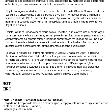
ameaçadas de extinção e promover a recuperação dos números da espécie para todo
o Pantanal, tornando a ave um símbolo da resistência pantaneira.
Projeto Papagaio-Verdadeiro: Coordenado pela zootecnista Gláucia Seixas, Mestre em
Ecologia e Conservação, o projeto busca e divulga informações sobre o Papagaio
Verdadeiro desde 1997. Também tem como objetivo criar registros desses pássaros e
avaliar o impacto da ação humana na espécie, uma das mais visadas pelo tráfico
ilegal de animais.
Projeto Tapirapé: Criado em parceria com o Onçafari, a iniciativa usa a habituação
para conhecer melhor as antas e, assim, protegê-las. São raras as pesquisas sobre o
comportamento da espécie feitas a partir de observações realizadas em seu habitat
natural. Além de misteriosa, a anta é considerada vulnerável e sofre diante de
questões como desmatamento, atropelamentos e incêndios florestais.
Reserva Particular do Patrimônio Natural D. Aracy: Criada em 2004, a Reserva
Particular do Patrimônio Natural Dona Aracy corresponde a mais de um décimo do
território da Caiman. Por enquanto inacessível a visitantes, a reserva natural teve
sua área escolhida com auxílio de pesquisadores da USP e comporta 5,6 mil
hectares cercados e isolados do gado. São diferentes tipos de habitats protegidos
nessa área, onde a fauna e a flora se espalham por cerradões, campinas,
carandazais, cerrados baixos, vazantes, corixos, capões e cordilheiras.
ROT
EIRO
1º Dia: Chegada - Pantanal de Miranda - Caiman
Chegada no Aeroporto de Bonito e desembarque, recepção pela nossa equipe e transfer ao
Pantanal de Miranda - Caiman;
Hospedagem na Caiman.