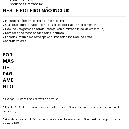
• Pensão Completa;
• Experiências Pantaneiras.
NESTE ROTEIRO NÃO INCLUI:
• Passagem aéreas nacionais e internacionais;
• Qualquer outro serviço que não esteja especificado anteriormente;
• Não incluso gastos de caráter pessoal como: Vistos e taxas de embarque;
• Refeições não mencionadas como inclusas;
• Passeios informados como opcional não estão inclusos no preço.
Consulte valores.
FOR
MAS
DE
PAG
AME
NTO
* Cartão: 10 vezes nos cartões de crédito;
* Boleto: 25% de entrada + taxas e saldo em até 9 vezes com financiamento em boleto
bancário;
* A vista: desconto de 5% sobre a tarifa, exceto taxas, via PIX no link de pagamento do
sistema BWT.