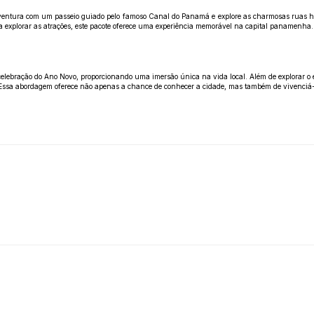
ntura com um passeio guiado pelo famoso Canal do Panamá e explore as charmosas ruas histó
a explorar as atrações, este pacote oferece uma experiência memorável na capital panamenha.
 a celebração do Ano Novo, proporcionando uma imersão única na vida local. Além de explora
. Essa abordagem oferece não apenas a chance de conhecer a cidade, mas também de vivenciá