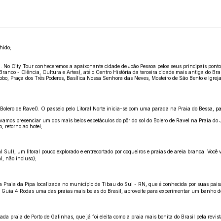
hido;
l. No City Tour conheceremos a apaixonante cidade de João Pessoa pelos seus principais pontos
nco - Ciência, Cultura e Artes), até o Centro História da terceira cidade mais antiga do Bras
obo, Praça dos Três Poderes, Basílica Nossa Senhora das Neves, Mosteiro de São Bento e Igre
 (Bolero de Ravel). O passeio pelo Litoral Norte inicia-se com uma parada na Praia do Bessa,
amos presenciar um dos mais belos espetáculos do pôr do sol do Bolero de Ravel na Praia do 
 retorno ao hotel;
l Sul), um litoral pouco explorado e entrecortado por coqueiros e praias de areia branca. Voc
, não incluso);
sa Praia da Pipa localizada no município de Tibau do Sul - RN, que é conhecida por suas pais
lo Guia 4 Rodas uma das praias mais belas do Brasil, aproveite para experimentar um banho d
ada praia de Porto de Galinhas, que já foi eleita como a praia mais bonita do Brasil pela rev