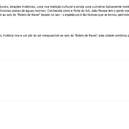
turais, atrações históricas, uma rica tradição cultural e ainda uma culinária tipicamente n
 belíssimas praias de águas mornas. Conhecida como a Porta do Sol, João Pessoa tem o ponto mai
sol ao som do “Bolero de Ravel” tocado no sax – o espetáculo é tão famoso que se tornou patrimôn
istória rica e um pôr do sol inesquecível ao som do 'Bolero de Ravel', esta cidade combina pe