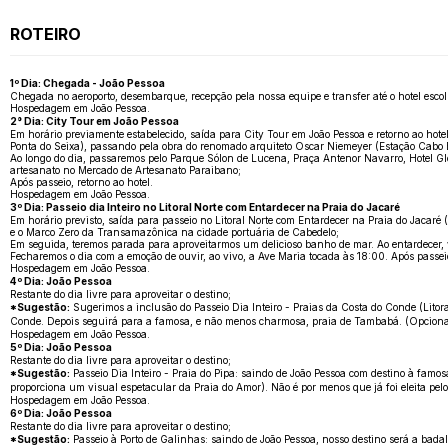
ROTEIRO
1º Dia: Chegada - João Pessoa
Chegada no aeroporto, desembarque, recepção pela nossa equipe e transfer até o hotel escol
Hospedagem em João Pessoa.
2° Dia: City Tour em João Pessoa
Em horário previamente estabelecido, saída para City Tour em João Pessoa e retorno ao hote
Ponta do Seixa), passando pela obra do renomado arquiteto Oscar Niemeyer (Estação Cabo Bra
Ao longo do dia, passaremos pelo Parque Sólon de Lucena, Praça Antenor Navarro, Hotel Gl
artesanato no Mercado de Artesanato Paraibano;
Após passeio, retorno ao hotel.
Hospedagem em João Pessoa.
3º Dia: Passeio dia Inteiro no Litoral Norte com Entardecer na Praia do Jacaré
Em horário previsto, saída para passeio no Litoral Norte com Entardecer na Praia do Jacaré
e o Marco Zero da Transamazônica na cidade portuária de Cabedelo;
Em seguida, teremos parada para aproveitarmos um delicioso banho de mar. Ao entardecer, v
Fecharemos o dia com a emoção de ouvir, ao vivo, a Ave Maria tocada às 18:00. Após passeio,
Hospedagem em João Pessoa.
4º Dia: João Pessoa
Restante do dia livre para aproveitar o destino;
*Sugestão:
Sugerimos a inclusão do Passeio Dia Inteiro - Praias da Costa do Conde (Litora
Conde. Depois seguirá para a famosa, e não menos charmosa, praia de Tambabá. (Opcional
Hospedagem em João Pessoa.
5º Dia: João Pessoa
Restante do dia livre para aproveitar o destino;
*Sugestão:
Passeio Dia Inteiro - Praia do Pipa: saindo de João Pessoa com destino à famo
proporciona um visual espetacular da Praia do Amor). Não é por menos que já foi eleita pe
Hospedagem em João Pessoa.
6º Dia: João Pessoa
Restante do dia livre para aproveitar o destino;
*Sugestão:
Passeio à Porto de Galinhas: saindo de João Pessoa, nosso destino será a badal