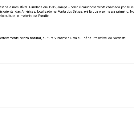
ordestina e irresistível. Fundada em 1585, Jampa – como é carinhosamente chamada por seus
s oriental das Américas, localizado na Ponta dos Seixas, e é lá que o sol nasce primeiro. No
io cultural e imaterial da Paraíba.
rfeitamente beleza natural, cultura vibrante e uma culinária irresistível do Nordeste