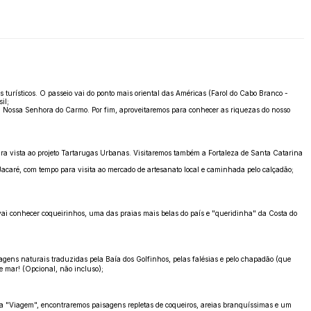
 turísticos. O passeio vai do ponto mais oriental das Américas (Farol do Cabo Branco -
il;
ja Nossa Senhora do Carmo. Por fim, aproveitaremos para conhecer as riquezas do nosso
 para vista ao projeto Tartarugas Urbanas. Visitaremos também a Fortaleza de Santa Catarina
Jacaré, com tempo para visita ao mercado de artesanato local e caminhada pelo calçadão;
ê vai conhecer coqueirinhos, uma das praias mais belas do país e "queridinha" da Costa do
agens naturais traduzidas pela Baía dos Golfinhos, pelas falésias e pelo chapadão (que
e mar! (Opcional, não incluso);
ista "Viagem", encontraremos paisagens repletas de coqueiros, areias branquíssimas e um