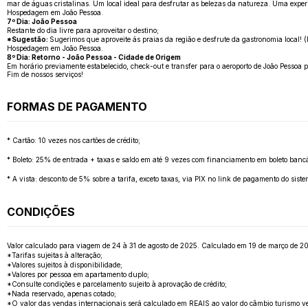
mar de águas cristalinas. Um local ideal para desfrutar as belezas da natureza. Uma experi
Hospedagem em João Pessoa.
7º Dia: João Pessoa
Restante do dia livre para aproveitar o destino;
*Sugestão:
Sugerimos que aproveite ás praias da região e desfrute da gastronomia local! (
Hospedagem em João Pessoa.
8º Dia: Retorno - João Pessoa - Cidade de Origem
Em horário previamente estabelecido, check-out e transfer para o aeroporto de João Pessoa
Fim de nossos serviços!
FORMAS DE PAGAMENTO
* Cartão: 10 vezes nos cartões de crédito;
* Boleto: 25% de entrada + taxas e saldo em até 9 vezes com financiamento em boleto bancá
* A vista: desconto de 5% sobre a tarifa, exceto taxas, via PIX no link de pagamento do sis
CONDIÇÕES
Valor calculado para viagem de 24 à 31 de agosto de 2025. Calculado em 19 de março de 2025.
*Tarifas sujeitas à alteração;
*Valores sujeitos à disponibilidade;
*Valores por pessoa em apartamento duplo;
*Consulte condições e parcelamento sujeito à aprovação de crédito;
*Nada reservado, apenas cotado;
*O valor das vendas internacionais será calculado em REAIS ao valor do câmbio turismo v