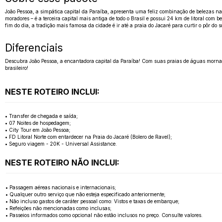
João Pessoa, a simpática capital da Paraíba, apresenta uma feliz combinação de belezas na
moradores – é a terceira capital mais antiga de todo o Brasil e possui 24 km de litoral com
fim do dia, a tradição mais famosa da cidade é ir até a praia do Jacaré para curtir o pôr do 
Diferenciais
Descubra João Pessoa, a encantadora capital da Paraíba! Com suas praias de águas mornas, h
brasileiro!
NESTE ROTEIRO INCLUI:
• Transfer de chegada e saída;
• 07 Noites de hospedagem;
• City Tour em João Pessoa;
• FD Litoral Norte com entardecer na Praia do Jacaré (Bolero de Ravel);
• Seguro viagem - 20K - Universal Assistance.
NESTE ROTEIRO NÃO INCLUI:
• Passagem aéreas nacionais e internacionais;
• Qualquer outro serviço que não esteja especificado anteriormente;
• Não incluso gastos de caráter pessoal como: Vistos e taxas de embarque;
• Refeições não mencionadas como inclusas;
• Passeios informados como opcional não estão inclusos no preço. Consulte valores.