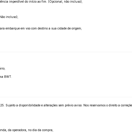
ência imperdível do início ao fim. (Opcional, não incluso);
Não incluso);
 para embarque em voo com destino a sua cidade de origem;
rio;
tema BWT.
 Sujeito a disponibilidade e alterações sem prévio aviso. Nos reservamos o direito a correções
enda, da operadora, no dia da compra;