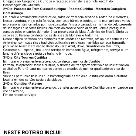
Chegada ao Aeroporto de Curitiba e recepção e transfer até o hotel escolhido;
Hospedagem em Curitiba.
2º Dia: Passeio de Trem Classe Boutique - Pacote Curitiba - Morretes Completo
Com Almoço
Em horário previamente estabelecido, saída de trem com sentido á Antonina e Morretes;
Nessa aventura, viaje pela ferrovia, com seus túneis e pontes, entre montanhas e vales
impressionantes, ornados por rios e cascatas. Visite o passado caminhando pelo presente
de sensações e sabores únicos, em meio ao casario colonial de influência portuguesa,
cercado pelos encantos da maior área preservada de Mata Atlântica do Brasil. Sinta os
sabores do Paraná conhecendo as delícias de Morretes e Antonina;
Desde o típico Barreado nos melhores restaurantes de Morretes, até as ruas estreitas de
Antonina, com suas ricas tradições culturais e religiosas mantidas por sua tranquila
população Assento em vagão Barão do Serro Azul, Bove, Guardiões do Marumbi,
Camarote ou Imperial, incluindo serviço de bordo com água, refrigerante, cerveja e um
lanche diferenciado e guia de turismo bilíngue.
3º Dia: City Tour em Curitiba
Em horário previamente estabelecido, conheça o melhor de Curitiba;
Permita-se aprender sobre a cultura, o sistema de transporte coletivo e as iniciativas da
capital do Paraná para manter-se dentre as cidades de melhor qualidade de vida do
Brasil;
Visite os parques e bosques que homenageiam as etnias que influenciaram a cultura
local, além dos cartões postais da cidade.
2º Dia: Curitiba - Retorno
Em horário previamente estabelecido, transfer ao aeroporto de Curitiba para embarque em
voo de retorno;
Fim de nossos serviços.
NESTE ROTEIRO INCLUI: