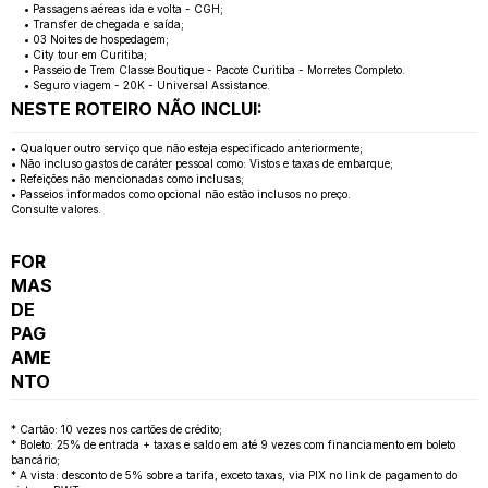
• Passagens aéreas ida e volta - CGH;
• Transfer de chegada e saída;
• 03 Noites de hospedagem;
• City tour em Curitiba;
• Passeio de Trem Classe Boutique - Pacote Curitiba - Morretes Completo.
• Seguro viagem - 20K - Universal Assistance.
NESTE ROTEIRO NÃO INCLUI:
• Qualquer outro serviço que não esteja especificado anteriormente;
• Não incluso gastos de caráter pessoal como: Vistos e taxas de embarque;
• Refeições não mencionadas como inclusas;
• Passeios informados como opcional não estão inclusos no preço.
Consulte valores.
FOR
MAS
DE
PAG
AME
NTO
* Cartão: 10 vezes nos cartões de crédito;
* Boleto: 25% de entrada + taxas e saldo em até 9 vezes com financiamento em boleto
bancário;
* A vista: desconto de 5% sobre a tarifa, exceto taxas, via PIX no link de pagamento do