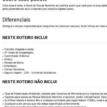
Uma coisa é certa: a fama da Ilha de Noronha se justifica assim que você pisa no arquipéla
perto presenteando seus visitantes com cenários espetaculares.
Diferenciais
Desligue o celular e aproveite para mergulhar em piscinas naturais, fazer trilhas em meio
NESTE ROTEIRO INCLUI:
• Transfer chegada e saída;
• 07 noites de hospedagem;
• Caminhada Histórica;
• Ilhatur;
• Passeio de Barco;
• Entardecer;
• Canoa Havaiana;
• Seguro viagem - 20K - Universal Assistance.
NESTE ROTEIRO NÃO INCLUI:
• Taxa de Preservação Ambiental, cobrado pelo Governos de Pernambuco e o ingresso de ace
• Ingresso para acesso ao Parque Nacional Marinho: é opcional, porém indispensável. Para 
• As trilhas Atalaia e Abreus têm a visitação controlada pelo órgão federal ICMBio, onde é
• Qualquer outro serviço que não esteja especificado anteriormente;