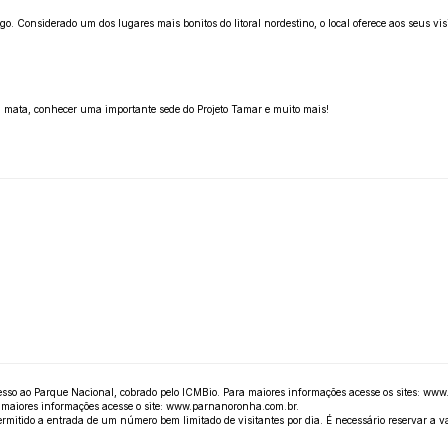
go. Considerado um dos lugares mais bonitos do litoral nordestino, o local oferece aos seus v
 a mata, conhecer uma importante sede do Projeto Tamar e muito mais!
sso ao Parque Nacional, cobrado pelo ICMBio. Para maiores informações acesse os sites:
www.
maiores informações acesse o site:
www.parnanoronha.com.br
.
 permitido a entrada de um número bem limitado de visitantes por dia. É necessário reservar a 