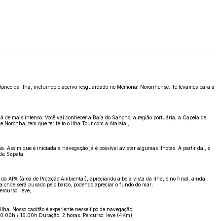
tórico da Ilha, incluindo o acervo resguardado no Memorial Noronhense. Te levamos para a
há de mais intenso. Você vai conhecer a Baía do Sancho, a região portuária, a Capela de
 Noronha, tem que ter feito o Ilha Tour com a Atalaia!;
 Assim que é iniciada a navegação já é possível avistar algumas ilhotas. A partir daí, é
 da Sapata;
da APA (área de Proteção Ambiental), apreciando a bela vista da ilha, e no final, ainda
 onde será puxado pelo barco, podendo apreciar o fundo do mar;
rcurso: leve;
ha. Nosso capitão é experiente nesse tipo de navegação;
10:00h / 16:00h Duração: 2 horas. Percurso: leve (4Km);