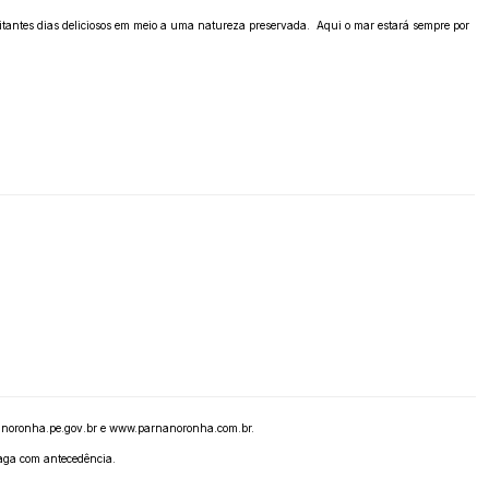
isitantes dias deliciosos em meio a uma natureza preservada. Aqui o mar estará sempre por
noronha.pe.gov.br
e
www.parnanoronha.com.br
.
vaga com antecedência.