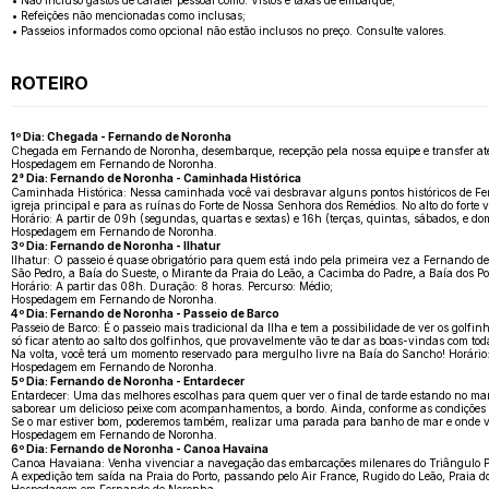
• Não incluso gastos de caráter pessoal como: Vistos e taxas de embarque;
• Refeições não mencionadas como inclusas;
• Passeios informados como opcional não estão inclusos no preço. Consulte valores.
ROTEIRO
1º Dia: Chegada - Fernando de Noronha
Chegada em Fernando de Noronha, desembarque, recepção pela nossa equipe e transfer até 
Hospedagem em Fernando de Noronha.
2° Dia: Fernando de Noronha - Caminhada Histórica
Caminhada Histórica: Nessa caminhada você vai desbravar alguns pontos históricos de Fern
igreja principal e para as ruínas do Forte de Nossa Senhora dos Remédios. No alto do forte v
Horário: A partir de 09h (segundas, quartas e sextas) e 16h (terças, quintas, sábados, e do
Hospedagem em Fernando de Noronha.
3º Dia: Fernando de Noronha - Ilhatur
Ilhatur: O passeio é quase obrigatório para quem está indo pela primeira vez a Fernando de
São Pedro, a Baía do Sueste, o Mirante da Praia do Leão, a Cacimba do Padre, a Baía dos Po
Horário: A partir das 08h. Duração: 8 horas. Percurso: Médio;
Hospedagem em Fernando de Noronha.
4º Dia: Fernando de Noronha - Passeio de Barco
Passeio de Barco: É o passeio mais tradicional da Ilha e tem a possibilidade de ver os go
só ficar atento ao salto dos golfinhos, que provavelmente vão te dar as boas-vindas com to
Na volta, você terá um momento reservado para mergulho livre na Baía do Sancho! Horário:
Hospedagem em Fernando de Noronha.
5º Dia: Fernando de Noronha - Entardecer
Entardecer: Uma das melhores escolhas para quem quer ver o final de tarde estando no mar. 
saborear um delicioso peixe com acompanhamentos, a bordo. Ainda, conforme as condições 
Se o mar estiver bom, poderemos também, realizar uma parada para banho de mar e onde você
Hospedagem em Fernando de Noronha.
6º Dia: Fernando de Noronha - Canoa Havaina
Canoa Havaiana: Venha vivenciar a navegação das embarcações milenares do Triângulo Polin
A expedição tem saída na Praia do Porto, passando pelo Air France, Rugido do Leão, Praia