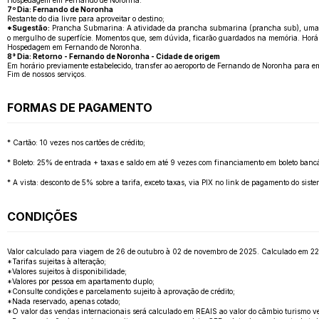
Hospedagem em Fernando de Noronha.
7º Dia: Fernando de Noronha
Restante do dia livre para aproveitar o destino;
*Sugestão:
Prancha Submarina: A atividade da prancha submarina (prancha sub), uma ave
o mergulho de superfície. Momentos que, sem dúvida, ficarão guardados na memória. Horário
Hospedagem em Fernando de Noronha.
8° Dia: Retorno - Fernando de Noronha - Cidade de origem
Em horário previamente estabelecido, transfer ao aeroporto de Fernando de Noronha para e
Fim de nossos serviços.
FORMAS DE PAGAMENTO
* Cartão: 10 vezes nos cartões de crédito;
* Boleto: 25% de entrada + taxas e saldo em até 9 vezes com financiamento em boleto bancá
* A vista: desconto de 5% sobre a tarifa, exceto taxas, via PIX no link de pagamento do sis
CONDIÇÕES
Valor calculado para viagem de 26 de outubro à 02 de novembro de 2025. Calculado em 22 de a
*Tarifas sujeitas à alteração;
*Valores sujeitos à disponibilidade;
*Valores por pessoa em apartamento duplo;
*Consulte condições e parcelamento sujeito à aprovação de crédito;
*Nada reservado, apenas cotado;
*O valor das vendas internacionais será calculado em REAIS ao valor do câmbio turismo v