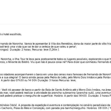
o hotel escolhido;
ando de Noronha. Vamos te apresentar à Vila dos Remédios, dona da maior parte do sítio his
ocê terá uma vista que vai te dar a certeza de que valeu a pena!;
mingos). Duração: 2 horas. Percurso: leve (1,2Km ).
 Noronha, o Ilha Tour te leva para praticamente todos os lugares possíveis, explorando o que 
rcos, o Mirante do Boldró. Viu que não é pouca coisa né? Para dizer que conheceu Fernando de
lfinhos rotadores acompanharem o barco em uma das cenas mais famosas de Fernando de Noronha.
da a sua alegria! O barco ainda passa pela Pedra do Leão, pelo Morro Dois Irmãos e pela Ponta
 A partir das 07h30 ou 14:00h Duração: 3 horas Percurso: leve;
Você irá passear de barco a partir da Baía de Santo Antônio até o Morro Dois Irmãos, na área 
do mar, você poderá realizar a atividade da prancha submarina (prancha sub), uma aventura
 poderá praticar o mergulho de superfície. Horário: A partir das 14h00. Duração: 3 horas Pe
ésio (Va’a). A proposta da expedição é aventura e contemplação no cenário paradisíaco da Il
 do Cachorro, Praia do Meio e Conceição, com parada pra banho/mergulho. Horários: 08:00h / 