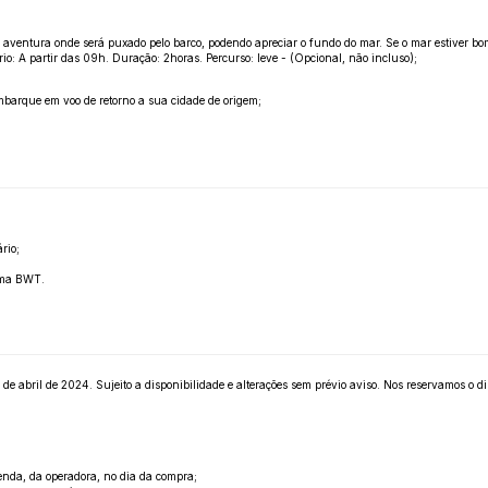
ntura onde será puxado pelo barco, podendo apreciar o fundo do mar. Se o mar estiver bo
: A partir das 09h. Duração: 2horas. Percurso: leve - (Opcional, não incluso);
mbarque em voo de retorno a sua cidade de origem;
rio;
tema BWT.
bril de 2024. Sujeito a disponibilidade e alterações sem prévio aviso. Nos reservamos o direi
enda, da operadora, no dia da compra;