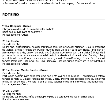
• Gorjetas aos guias, motoristas, restaurantes e maleteiros;
• Passeios informados como opcional não estão inclusos no preço. Consulte valores.
ROTEIRO
1° Dia: Chegada - Cusco
Chegada à cidade de Cusco e transfer ao hotel;
Resto do dia livre para se aclimatar;
Hospedagem em Cusco.
2° Dia: Cusco
Café da manhã;
De manhã, distanciarmo-nos das multidões para visitar Sacsayhuaman, uma impressionante
de Qenqo, antigo “Templo del Puma”, que guarda um altar para sacrifícios. Finalmente
passageiros. À tarde, percorrido exclusivo à cidade que inicia com uma visita à Praça d
produtos da zona neste mercado onde há de tudo e abastece à cidade inteira. Depois, o T
revestidas de ouro. Conheceremos também a Igreja de Santo Domingo. Desde San Blas, o ba
famosa Pedra dos Doze Ângulos. Seguiremos à Plaça de Armas para visitar a Catedral que al
Hospedagem em Cusco.
3° Dia: Cusco - Machu Picchu - Cusco
Café da manhã;
Partiremos de trem para conhecer uma das 7 Maravilhas do Mundo. Chegaremos à estação 
famoso cânion. A Cidade Perdida dos Incas, Machu Picchu, nos receberá com seus incríveis
restaurantes do lugar. No horário combinado, voltaremos de trem e seremos trasladados ao h
Hospedagem em Cusco.
4° Dia: Cusco
Café da manhã;
No horário combinado, saída ao aeroporto para a abordagem do voo internacional;
Fim dos nossos serviços.