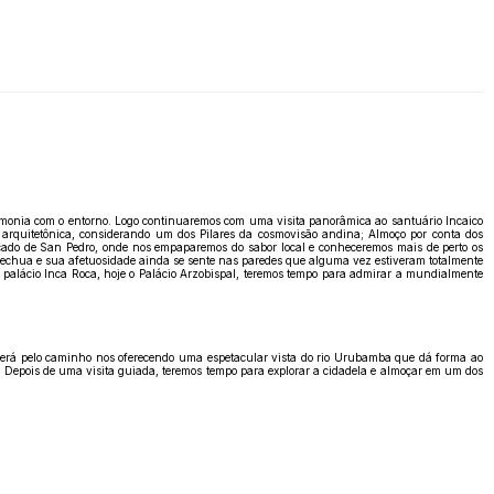
rmonia com o entorno. Logo continuaremos com uma visita panorâmica ao santuário Incaico
arquitetônica, considerando um dos Pilares da cosmovisão andina; Almoço por conta dos
ercado de San Pedro, onde nos empaparemos do sabor local e conheceremos mais de perto os
uechua e sua afetuosidade ainda se sente nas paredes que alguma vez estiveram totalmente
 palácio Inca Roca, hoje o Palácio Arzobispal, teremos tempo para admirar a mundialmente
derá pelo caminho nos oferecendo uma espetacular vista do rio Urubamba que dá forma ao
. Depois de uma visita guiada, teremos tempo para explorar a cidadela e almoçar em um dos