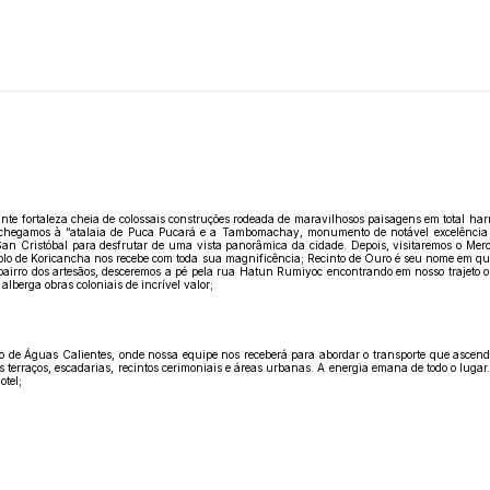
 fortaleza cheia de colossais construções rodeada de maravilhosos paisagens em total ha
 chegamos à “atalaia de Puca Pucará e a Tambomachay, monumento de notável excelência 
e San Cristóbal para desfrutar de uma vista panorâmica da cidade. Depois, visitaremos o M
emplo de Koricancha nos recebe com toda sua magnificência; Recinto de Ouro é seu nome em q
irro dos artesãos, desceremos a pé pela rua Hatun Rumiyoc encontrando em nosso trajeto o
berga obras coloniais de incrível valor;
de Águas Calientes, onde nossa equipe nos receberá para abordar o transporte que ascen
 terraços, escadarias, recintos cerimoniais e áreas urbanas. A energia emana de todo o lugar
otel;