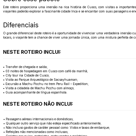
Este roteiro proporciona uma imersão na rica história de Cusco, com visitas a importan
viajantes poderão explorar a fascinante cidade Inca e se encantar com suas paisagens e en
Diferenciais
O grande diferencial deste roteiro é a oportunidade de vivenciar uma verdadeira imersão 
locais, o viajante tem a chance de viver uma jornada única, com uma mistura perfeita de 
NESTE ROTEIRO INCLUI:
• Transfer de chegada e saída;
• 03 noites de hospedagem em Cusco com café da manhã;
• City tour na Cidade de Cusco;
• Visita ao Parque Arqueológico de Sacsayhuaman;
• Excursão a Machu Picchu no trem Peru Rail – Expedition;
• Visita a cidadela de Machu Picchu com almoço;
• Guia acompanhante de língua espanhola.
NESTE ROTEIRO NÃO INCLUI:
• Passagens aéreas internacionais e domésticas;
• Qualquer outro serviço que não esteja especificado anteriormente;
• Não incluso gastos de caráter pessoal como: Vistos e taxas de embarque;
• Refeições não mencionadas como inclusas;