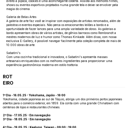
direito a pipoca, cookies e uma aconchegante coberta. Assista aos melhores filmes,
shows ou eventos esportivos projetados numa grande tela e deixe-se envolver pela
magia do cinema.
Galeria de Belas Artes
A galeria de arte faz você se inspirar com exposições de artistas renomados, além de
palestras e eventos especiais. Não perca os emocionantes leilões a bordo e a
oportunidade de fazer lances para uma ampla variedade de obras. As galerias a
bordo apresentam obras de vários artistas, de gênios barrocos como Rembrandt a
mestres modernos de luz e humor como Thomas Kinkade. Além disso, com nossa
exclusiva E-Gallery, é possível navegar facilmente pela coleção completa de mais de
10.000 obras de arte.
Sabatini's
Com uma cozinha tradicional e inovadora, o Sabatini's apresenta massas
artesanais enriquecidas com os melhores ingredientes para proporcionar uma
experiência gastronômica moderna em estilo trattoria.
ROT
EIRO
1º Dia - 16.05.25 - Yokohama, Japão - 16:00
Yokohama, cidade japonesa ao sul de Tóquio, abriga um dos primeiros portos japoneses
abertos para o comércio exterior, em 1859. Ela conta com uma grande Chinatown com
centenas de lojas e restaurantes chineses.
2º Dia - 17.05.25 - Em navegação
3º Dia - 18.05.25 - Em navegação
4º Dia - 19.05.25 - Keelung, Taiwan - 09:00 - 19:00