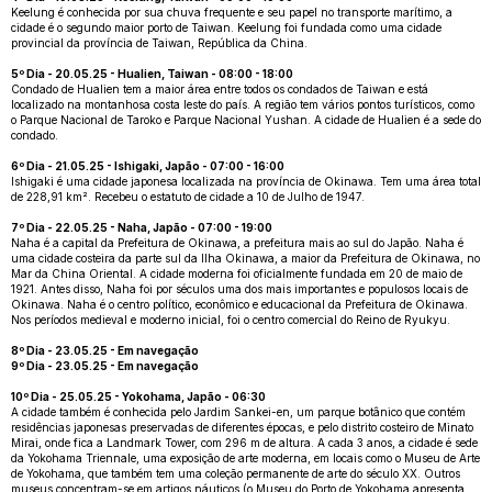
Keelung é conhecida por sua chuva frequente e seu papel no transporte marítimo, a
cidade é o segundo maior porto de Taiwan. Keelung foi fundada como uma cidade
provincial da província de Taiwan, República da China.
5º Dia - 20.05.25 - Hualien, Taiwan - 08:00 - 18:00
Condado de Hualien tem a maior área entre todos os condados de Taiwan e está
localizado na montanhosa costa leste do país. A região tem vários pontos turísticos, como
o Parque Nacional de Taroko e Parque Nacional Yushan. A cidade de Hualien é a sede do
condado.
6º Dia - 21.05.25 - Ishigaki, Japão - 07:00 - 16:00
Ishigaki é uma cidade japonesa localizada na província de Okinawa. Tem uma área total
de 228,91 km². Recebeu o estatuto de cidade a 10 de Julho de 1947.
7º Dia - 22.05.25 - Naha, Japão - 07:00 - 19:00
Naha é a capital da Prefeitura de Okinawa, a prefeitura mais ao sul do Japão. Naha é
uma cidade costeira da parte sul da Ilha Okinawa, a maior da Prefeitura de Okinawa, no
Mar da China Oriental. A cidade moderna foi oficialmente fundada em 20 de maio de
1921. Antes disso, Naha foi por séculos uma dos mais importantes e populosos locais de
Okinawa. Naha é o centro político, econômico e educacional da Prefeitura de Okinawa.
Nos períodos medieval e moderno inicial, foi o centro comercial do Reino de Ryukyu.
8º Dia - 23.05.25 - Em navegação
9º Dia - 23.05.25 - Em navegação
10º Dia - 25.05.25 - Yokohama, Japão - 06:30
A cidade também é conhecida pelo Jardim Sankei-en, um parque botânico que contém
residências japonesas preservadas de diferentes épocas, e pelo distrito costeiro de Minato
Mirai, onde fica a Landmark Tower, com 296 m de altura. A cada 3 anos, a cidade é sede
da Yokohama Triennale, uma exposição de arte moderna, em locais como o Museu de Arte
de Yokohama, que também tem uma coleção permanente de arte do século XX. Outros
museus concentram-se em artigos náuticos (o Museu do Porto de Yokohama apresenta