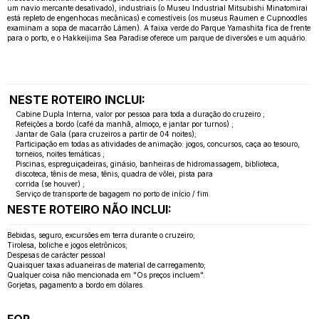
um navio mercante desativado), industriais (o Museu Industrial Mitsubishi Minatomirai
está repleto de engenhocas mecânicas) e comestíveis (os museus Raumen e Cupnoodles
examinam a sopa de macarrão Lámen). A faixa verde do Parque Yamashita fica de frente
para o porto, e o Hakkeijima Sea Paradise oferece um parque de diversões e um aquário.
NESTE ROTEIRO INCLUI:
Cabine Dupla Interna, valor por pessoa para toda a duração do cruzeiro ;
Refeições a bordo (café da manhã, almoço, e jantar por turnos) ;
Jantar de Gala (para cruzeiros a partir de 04 noites);
Participação em todas as atividades de animação: jogos, concursos, caça ao tesouro,
torneios, noites temáticas ;
Piscinas, espreguiçadeiras, ginásio, banheiras de hidromassagem, biblioteca,
discoteca, tênis de mesa, tênis, quadra de vôlei, pista para
corrida (se houver) ;
Serviço de transporte de bagagem no porto de início / fim.
NESTE ROTEIRO NÃO INCLUI:
Bebidas, seguro, excursões em terra durante o cruzeiro;
Tirolesa, boliche e jogos eletrônicos;
Despesas de carácter pessoal
Quaisquer taxas aduaneiras de material de carregamento;
Qualquer coisa não mencionada em "Os preços incluem".
Gorjetas, pagamento a bordo em dólares.
FOR