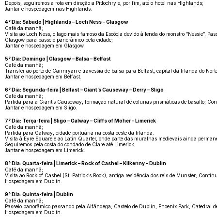
Depois, seguiremos a rota em direção a Pitlochry e, por fim, até o hotel nas Highlands;
Jantar e hospedagem nas Highlands.
4° Dia: Sábado | Highlands – Loch Ness – Glasgow
Café da manhã;
Visita ao Loch Ness, o lago mais famoso da Escócia devido à lenda do monstro “Nessie”. Pas
Glasgow para passeio panorâmico pela cidade;
Jantar e hospedagem em Glasgow.
5° Dia: Domingo | Glasgow – Balsa – Belfast
Café da manhã;
Transfer ao porto de Cairnryan e travessia de balsa para Belfast, capital da Irlanda do Nort
Jantar e hospedagem em Belfast.
6° Dia: Segunda-feira | Belfast – Giant’s Causeway – Derry – Sligo
Café da manhã;
Partida para a Giant’s Causeway, formação natural de colunas prismáticas de basalto; Cont
Jantar e hospedagem em Sligo.
7° Dia: Terça-feira | Sligo – Galway – Cliffs of Moher – Limerick
Café da manhã;
Partida para Galway, cidade portuária na costa oeste da Irlanda.
Visita à Eyre Square e ao Latin Quarter, onde parte das muralhas medievais ainda permanec
Seguiremos pela costa do condado de Clare até Limerick;
Jantar e hospedagem em Limerick.
8° Dia: Quarta-feira | Limerick – Rock of Cashel – Kilkenny – Dublin
Café da manhã;
Visita ao Rock of Cashel (St. Patrick’s Rock), antiga residência dos reis de Munster; Cont
Hospedagem em Dublin.
9° Dia: Quinta-feira | Dublin
Café da manhã;
Passeio panorâmico passando pela Alfândega, Castelo de Dublin, Phoenix Park, Catedral de São
Hospedagem em Dublin.