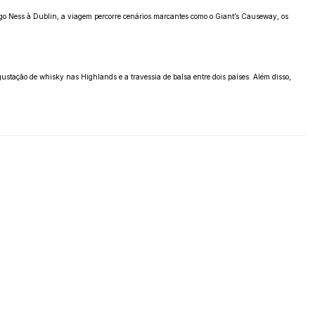
Lago Ness à Dublin, a viagem percorre cenários marcantes como o Giant’s Causeway, os
ustação de whisky nas Highlands e a travessia de balsa entre dois países. Além disso,