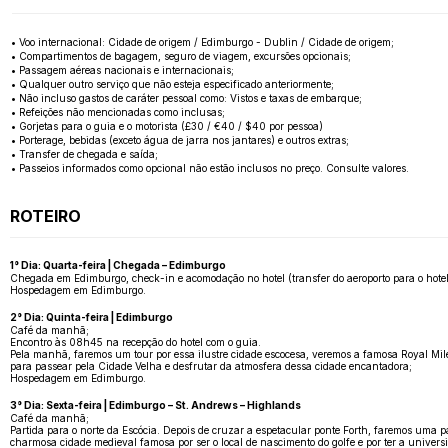
• Voo internacional: Cidade de origem / Edimburgo - Dublin / Cidade de origem;
• Compartimentos de bagagem, seguro de viagem, excursões opcionais;
• Passagem aéreas nacionais e internacionais;
• Qualquer outro serviço que não esteja especificado anteriormente;
• Não incluso gastos de caráter pessoal como: Vistos e taxas de embarque;
• Refeições não mencionadas como inclusas;
• Gorjetas para o guia e o motorista (£30 / €40 / $40 por pessoa)
• Porterage, bebidas (exceto água de jarra nos jantares) e outros extras;
• Transfer de chegada e saída;
• Passeios informados como opcional não estão inclusos no preço. Consulte valores.
ROTEIRO
1° Dia: Quarta-feira | Chegada – Edimburgo
Chegada em Edimburgo, check-in e acomodação no hotel (transfer do aeroporto para o hotel 
Hospedagem em Edimburgo.
2° Dia: Quinta-feira | Edimburgo
Café da manhã;
Encontro às 08h45 na recepção do hotel com o guia.
Pela manhã, faremos um tour por essa ilustre cidade escocesa, veremos a famosa Royal Mile,
para passear pela Cidade Velha e desfrutar da atmosfera dessa cidade encantadora;
Hospedagem em Edimburgo.
3° Dia: Sexta-feira | Edimburgo – St. Andrews – Highlands
Café da manhã;
Partida para o norte da Escócia. Depois de cruzar a espetacular ponte Forth, faremos uma 
charmosa cidade medieval famosa por ser o local de nascimento do golfe e por ter a univers