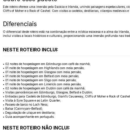
Este roteiro oferece uma imersão pela Escócia e Irlanda, unindo paisagens espetaculares, 
Cliffs of Moher e o Rock of Cashel. Com visitas a castelos, destilarias, vilarejos medievais e
Diferenciais
O diferencial deste roteiro está na combinação entre a mística escocesa e a alma da Irlan
inclui visitas a locais históricos e culturais, proporcionando uma imersão profunda nas tradi
NESTE ROTEIRO INCLUI:
• 02 noites de hospedagem em Edimburgo com café da manhã;
• 01 noite de hospedagem em Highlands com meia pensão;
• 01 noite de hospedagem em Glasgow com meia pensão;
• 01 noite de hospedagem em Belfast com meia pensão;
• 01 noite de hospedagem em Sligo com meia pensão;
• 01 noite de hospedagem em Limerick com meia pensão;
• 02 noites de hospedagem em Dublin com café da manhã;
• Visitas panorâmicas em Edimburgo, Glasgow, Belfast e Dublin;
• Entradas para Castelo de Edimburgo, Giant’s Causeway, Cliffs of Moher e Rock of Cashel
• Visita à Eyre Square e ao Latin Quarter;
• Passeio de barco no Loch Ness;
• Balsa (Cairnryan–Belfast);
• Degustação de uísque em destilaria;
• Guia acompanhante em português.
NESTE ROTEIRO NÃO INCLUI: