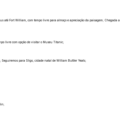
stus até Fort William, com tempo livre para almoço e apreciação da paisagem; Chegada a
mpo livre com opção de visitar o Museu Titanic;
 Seguiremos para Sligo, cidade natal de William Buttler Yeats;
lin;