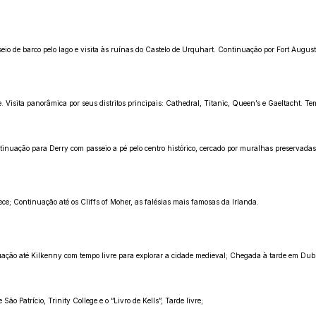
seio de barco pelo lago e visita às ruínas do Castelo de Urquhart. Continuação por Fort Augu
e. Visita panorâmica por seus distritos principais: Cathedral, Titanic, Queen’s e Gaeltacht. Te
inuação para Derry com passeio a pé pelo centro histórico, cercado por muralhas preservadas;
e; Continuação até os Cliffs of Moher, as falésias mais famosas da Irlanda.
inuação até Kilkenny com tempo livre para explorar a cidade medieval; Chegada à tarde em Dub
 Patrício, Trinity College e o “Livro de Kells”; Tarde livre;