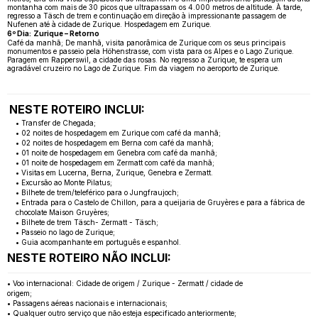
montanha com mais de 30 picos que ultrapassam os 4.000 metros de altitude. À tarde,
regresso a Täsch de trem e continuação em direção à impressionante passagem de
Nufenen até à cidade de Zurique. Hospedagem em Zurique.
6º Dia:
Zurique – Retorno
Café da manhã; De manhã, visita panorâmica de Zurique com os seus principais
monumentos e passeio pela Höhenstrasse, com vista para os Alpes e o Lago Zurique.
Paragem em Rapperswil, a cidade das rosas. No regresso a Zurique, te espera um
agradável cruzeiro no Lago de Zurique. Fim da viagem no aeroporto de Zurique.
NESTE ROTEIRO INCLUI:
• Transfer de Chegada;
• 02 noites de hospedagem em Zurique com café da manhã;
• 02 noites de hospedagem em Berna com café da manhã;
• 01 noite de hospedagem em Genebra com café da manhã;
• 01 noite de hospedagem em Zermatt com café da manhã;
• Visitas em Lucerna, Berna, Zurique, Genebra e Zermatt.
• Excursão ao Monte Pilatus;
• Bilhete de trem/teleférico para o Jungfraujoch;
• Entrada para o Castelo de Chillon, para a queijaria de Gruyères e para a fábrica de
chocolate Maison Gruyères;
• Bilhete de trem Täsch- Zermatt - Täsch;
• Passeio no lago de Zurique;
• Guia acompanhante em português e espanhol.
NESTE ROTEIRO NÃO INCLUI:
• Voo internacional: Cidade de origem / Zurique - Zermatt / cidade de
origem;
• Passagens aéreas nacionais e internacionais;
• Qualquer outro serviço que não esteja especificado anteriormente;