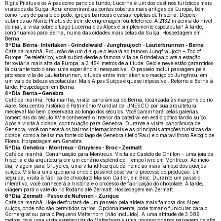
Rigi e Pilatus e os Alpes como pano de fundo, Lucerna é um dos destinos turísticos mais
visitados da Suíça. Aqui encontrará as pontes cobertas mais antigas da Europa, bem
como ruas de paralelepípedo, igrejas barrocas e casas repletas de história. Depois,
subimos ao Monte Pilatus de trem de engrenagem ou teleférico. A 2132 m acima do nível
do mar, a vista sobre o Lago Lucerna e os Alpes é simplesmente espetacular! À tarde,
continuamos para Berna, numa das cidades mais belas da Suíça. Hospedagem em
Berna.
3º Dia: Berna- Interlaken - Grindelwald - Jungfraujoch - Lauterbrunnen – Berna
Café da manhã; Excursão de um dia que o levará ao famoso Jungfraujoch – Top of
Europe. De teleférico, você subirá desde a famosa vila de Grindelwald até a estação
ferroviária mais alta da Europa, a 3.454 metros de altitude. Gelo e neve estão garantidos
lá durante todo o ano: uma experiência inesquecível. O passeio inclui passagem pela
pitoresca vila de Lauterbrunnen, situada entre Interlaken e o maciço do Jungfrau, em
um vale de beleza espetacular. Mais Alpes Suíços é quase impossível. Retorno a Berna à
tarde. Hospedagem em Berna.
4º Dia: Berna – Genebra
Café da manhã; Pela manhã, visita panorâmica de Berna, localizada às margens do rio
Aare. Seu centro histórico é Patrimônio Mundial da UNESCO por sua arquitetura
medieval tão bem preservada ao longo dos séculos. Você caminhará pelas galerias
comerciais do século XV e conhecerá o interior da catedral em estilo gótico tardio suíço.
Após a visita à cidade, continuação para Genebra. Durante a visita panorâmica de
Genebra, você conhecerá os bairros internacionais e as principais atrações turísticas da
cidade, como a belíssima fonte do lago de Genebra (Jet d’Eau) e o maravilhoso Relógio de
Flores. Hospedagem em Genebra.
5º Dia: Genebra - Montreux - Gruyères - Broc – Zermatt
Café da manhã; Continuação para Montreux. Visita ao Castelo de Chillon – uma joia da
história e da arquitetura em um cenário esplêndido. Tempo livre em Montreux. Ao meio-
dia, viagem para Gruyères, uma vila idílica que dá nome ao mais famoso dos queijos
suíços. Visita a uma queijaria onde é possível observar o processo de produção. Em
seguida, visita à fábrica de chocolate Maison Cailler, em Broc. Durante um passeio
interativo, você conhecerá a história e o processo de fabricação do chocolate. À tarde,
viagem para o vale do rio Rodano até Zermatt. Hospedagem em Zermatt.
6º Dia: Zermatt - Passo de Nufenen – Zurique
Café da manhã; Hoje desfrutará de um passeio pela aldeia mais famosa dos Alpes
suíços, onde não são permitidos carros. Opcionalmente, pode tomar o funicular para o
Gornergrat ou para o Pequeno Matterhorn (não incluído): A uma altitude de 3.089
metros, terá uma vista espetacular do Matterhorn e uma impressionante paisagem de alta