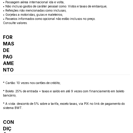
• Passagem aérea internacional ida e volta;
• Não incluso gastos de caráter pessoal como: Vistos e taxas de embarque;
• Refeições não mencionadas como inclusas;
• Gorjetas a motoristas, guias e maleteiros;
• Passeios informados como opcional não estão inclusos no preço.
Consulte valores.
FOR
MAS
DE
PAG
AME
NTO
* Cartão: 10 vezes nos cartões de crédito;
* Boleto: 25% de entrada + taxas e saldo em até 9 vezes com financiamento em boleto
bancário;
* A vista: desconto de 5% sobre a tarifa, exceto taxas, via PIX no link de pagamento do
sistema BWT.
CON
DIÇ