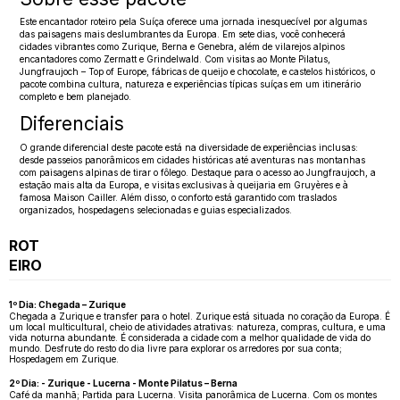
Este encantador roteiro pela Suíça oferece uma jornada inesquecível por algumas
das paisagens mais deslumbrantes da Europa. Em sete dias, você conhecerá
cidades vibrantes como Zurique, Berna e Genebra, além de vilarejos alpinos
encantadores como Zermatt e Grindelwald. Com visitas ao Monte Pilatus,
Jungfraujoch – Top of Europe, fábricas de queijo e chocolate, e castelos históricos, o
pacote combina cultura, natureza e experiências típicas suíças em um itinerário
completo e bem planejado.
Diferenciais
O grande diferencial deste pacote está na diversidade de experiências inclusas:
desde passeios panorâmicos em cidades históricas até aventuras nas montanhas
com paisagens alpinas de tirar o fôlego. Destaque para o acesso ao Jungfraujoch, a
estação mais alta da Europa, e visitas exclusivas à queijaria em Gruyères e à
famosa Maison Cailler. Além disso, o conforto está garantido com traslados
organizados, hospedagens selecionadas e guias especializados.
ROT
EIRO
1º Dia: Chegada – Zurique
Chegada a Zurique e transfer para o hotel. Zurique está situada no coração da Europa. É
um local multicultural, cheio de atividades atrativas: natureza, compras, cultura, e uma
vida noturna abundante. É considerada a cidade com a melhor qualidade de vida do
mundo. Desfrute do resto do dia livre para explorar os arredores por sua conta;
Hospedagem em Zurique.
2º Dia: - Zurique - Lucerna - Monte Pilatus – Berna
Café da manhã; Partida para Lucerna. Visita panorâmica de Lucerna. Com os montes