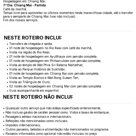
Hospedagem em Chiang Mai.
7º Dia: Chiang Mai - Partida
Café da manhã;
Tempo livre para aproveitar os últimos momentos nesta maravilhosa cidade, até o transfer
para o aeroporto de Chiang Mai (voo não incluso);
Fim dos nossos serviços.
NESTE ROTEIRO INCLUI:
• Transfers de chegada e saída;
• 01 noite de hospedagem no Rio Kwai com café da manhã;
• Visita na região do Rio Kwai;
• 01 noite de hospedagem em Ayutthaya com pensão completa;
• 01 noite de hospedagem em Phitsanuloke com pensão completa;
• Visita ao templo de Wat Phra Sri Ratana Mahathat;
• Visita ao Parque Histórico de Sukhotai;
• 01 noite de hospedagem em Chiang Rai com pensão completa;
• Visita ao Templo Branco e Wat Rong Suean Ten;
• Visita ao Triângulo de Ouro;
• 02 noites de hospedagem em Chiang Mai com pensão completa:
• Guia acompanhante em espanhol.
NESTE ROTEIRO NÃO INCLUI:
• Qualquer outro serviço que não esteja especificado anteriormente;
• Não incluso gastos de caráter pessoal como: Vistos e taxas de embarque;
• Passagens aéreas nacionais e internacionais;
• Refeições não mencionadas como inclusas;
• Impostos internacionais;
• Outros passeios, bebidas e alimentação não mencionados no programa.
• Passeios informados como opcional não estão inclusos no preço.