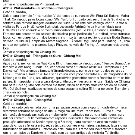
local;
Jantar e hospedagem em Phitsanuloke.
4º Dia: Phitsanuloke - Sukhothai - Chiang Rai
Café da manhã;
Saída para o templo Phitsanuloke. Visitaremos as ruínas de Wat Phra Sri Ratana Maha
That. Conhecido pelos locais como "Wat Yai", foi fundado pelo rei Lithai de Sukhothai e
contém uma famosa imagem dourada de Buda. Após este bom começo, continuamos a
visita ao Parque Histórico de Sukhotai, declarado Patrimônio da Humanidade pela
UNESCO e considerado o primeiro reino tailandês (século XIII), anterior a Ayutthaya.
Faremos um descontraído passeio de bicicleta pelos jardins de Sukhothai, entre ruínas e
lagos, contemplaremos um dos ícones mais importantes da região, o grande Buda Branco
de Wat Sri Chum (Templo da Árvore Sagrada). À tarde, seguimos para Chiang Rai, com
parada obrigatória no pitoresco Lago Phayao, no vale do Rio Ing. Almoço em restaurante
local;
Jantar e hospedagem em Chiang Rai.
5º Dia: Chiang rai - Triángulo de Ouro - Chiang Mai
Café da manhã;
Após o café, iremos visitar Wat Rong Khun, também conhecido como "Templo Branco", e
também o Wat Rong Suean Ten, conhecido como o "Templo Azul" ou "Templo do Tigre
Dançante". Visitaremos o famoso triângulo dourado, ponto de encontro dos países do
Laos, Birmânia e Tailândia. No alto da colina você pode desfrutar a vista magnífica do rio
Mekong e do rio Ruak, seu afluente, que divide geometricamente a fronteira entre os três
países. Em seguida, visite a casa do ópio. Almoço em restaurante local. Saída de Chiang
Rai para Chiang Mai pela estrada e à tarde, visita ao templo mais conhecido da cidade,
Wat Doi Suthep, localizado no topo de uma pequena colina 15 km a noroeste. Transfer e
check-in no hotel;
Jantar e hospedagem em Chiang Mai.
6º Dia: Chiang Mai - Chiang Mai
Café da manhã;
Partimos cedo pela estrada com uma paisagem cênica com a oportunidade de conhecer
diferentes cenários ao longo do dia. Almoço em um restaurante local. Rumo a uma
plantação de orquídeas, cultivo amplamente introduzido na cultura tailandesa, cujo
interior contém um borboletário com espécies inusitadas. Visitaremos aos centros de
produção artesanal de Sankampaeng e Borsang, para apreciar a arte em madeira,
guarda-chuvas feitos à mão, sedas tecidas, ourives e joalheiros, cerâmica, laca e uma
infinidade de artesanatos. Retorno ao hotel para mais tarde sair novamente e saborear
um jantar típico de Kantoke, animado com danças antigas do norte da Tailândia;