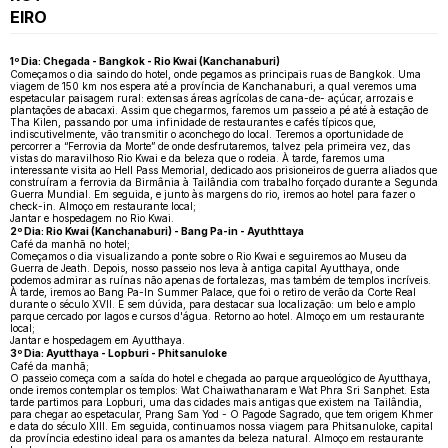
EIRO
1º Dia: Chegada - Bangkok - Rio Kwai (Kanchanaburi)
Começamos o dia saindo do hotel, onde pegamos as principais ruas de Bangkok. Uma
viagem de 150 km nos espera até a província de Kanchanaburi, a qual veremos uma
espetacular paisagem rural: extensas áreas agrícolas de cana-de- açúcar, arrozais e
plantações de abacaxi. Assim que chegarmos, faremos um passeio a pé até à estação de
Tha Kilen, passando por uma infinidade de restaurantes e cafés típicos que,
indiscutivelmente, vão transmitir o aconchego do local. Teremos a oportunidade de
percorrer a “Ferrovia da Morte” de onde desfrutaremos, talvez pela primeira vez, das
vistas do maravilhoso Rio Kwai e da beleza que o rodeia. À tarde, faremos uma
interessante visita ao Hell Pass Memorial, dedicado aos prisioneiros de guerra aliados que
construíram a ferrovia da Birmânia à Tailândia com trabalho forçado durante a Segunda
Guerra Mundial. Em seguida, e junto às margens do rio, iremos ao hotel para fazer o
check-in. Almoço em restaurante local;
Jantar e hospedagem no Rio Kwai.
2º Dia: Rio Kwai (Kanchanaburi) - Bang Pa-in - Ayuthttaya
Café da manhã no hotel;
Começamos o dia visualizando a ponte sobre o Rio Kwai e seguiremos ao Museu da
Guerra de Jeath. Depois, nosso passeio nos leva à antiga capital Ayutthaya, onde
podemos admirar as ruínas não apenas de fortalezas, mas também de templos incríveis.
À tarde, iremos ao Bang Pa-In Summer Palace, que foi o retiro de verão da Corte Real
durante o século XVII. E sem dúvida, para destacar sua localização: um belo e amplo
parque cercado por lagos e cursos d'água. Retorno ao hotel. Almoço em um restaurante
local;
Jantar e hospedagem em Ayutthaya.
3º Dia: Ayutthaya - Lopburi - Phitsanuloke
Café da manhã;
O passeio começa com a saída do hotel e chegada ao parque arqueológico de Ayutthaya,
onde iremos contemplar os templos: Wat Chaiwathanaram e Wat Phra Sri Sanphet. Esta
tarde partimos para Lopburi, uma das cidades mais antigas que existem na Tailândia,
para chegar ao espetacular, Prang Sam Yod - O Pagode Sagrado, que tem origem Khmer
e data do século XIII. Em seguida, continuamos nossa viagem para Phitsanuloke, capital
da província edestino ideal para os amantes da beleza natural. Almoço em restaurante