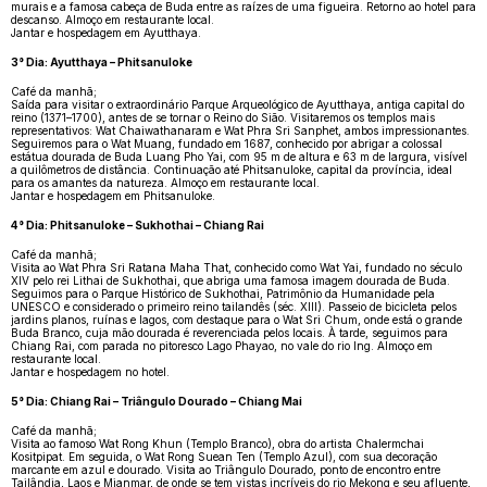
murais e a famosa cabeça de Buda entre as raízes de uma figueira. Retorno ao hotel para
descanso. Almoço em restaurante local.
Jantar e hospedagem em Ayutthaya.
3° Dia: Ayutthaya – Phitsanuloke
Café da manhã;
Saída para visitar o extraordinário Parque Arqueológico de Ayutthaya, antiga capital do
reino (1371–1700), antes de se tornar o Reino do Sião. Visitaremos os templos mais
representativos: Wat Chaiwathanaram e Wat Phra Sri Sanphet, ambos impressionantes.
Seguiremos para o Wat Muang, fundado em 1687, conhecido por abrigar a colossal
estátua dourada de Buda Luang Pho Yai, com 95 m de altura e 63 m de largura, visível
a quilômetros de distância. Continuação até Phitsanuloke, capital da província, ideal
para os amantes da natureza. Almoço em restaurante local.
Jantar e hospedagem em Phitsanuloke.
4° Dia: Phitsanuloke – Sukhothai – Chiang Rai
Café da manhã;
Visita ao Wat Phra Sri Ratana Maha That, conhecido como Wat Yai, fundado no século
XIV pelo rei Lithai de Sukhothai, que abriga uma famosa imagem dourada de Buda.
Seguimos para o Parque Histórico de Sukhothai, Patrimônio da Humanidade pela
UNESCO e considerado o primeiro reino tailandês (séc. XIII). Passeio de bicicleta pelos
jardins planos, ruínas e lagos, com destaque para o Wat Sri Chum, onde está o grande
Buda Branco, cuja mão dourada é reverenciada pelos locais. À tarde, seguimos para
Chiang Rai, com parada no pitoresco Lago Phayao, no vale do rio Ing. Almoço em
restaurante local.
Jantar e hospedagem no hotel.
5° Dia: Chiang Rai – Triângulo Dourado – Chiang Mai
Café da manhã;
Visita ao famoso Wat Rong Khun (Templo Branco), obra do artista Chalermchai
Kositpipat. Em seguida, o Wat Rong Suean Ten (Templo Azul), com sua decoração
marcante em azul e dourado. Visita ao Triângulo Dourado, ponto de encontro entre
Tailândia, Laos e Mianmar, de onde se tem vistas incríveis do rio Mekong e seu afluente,