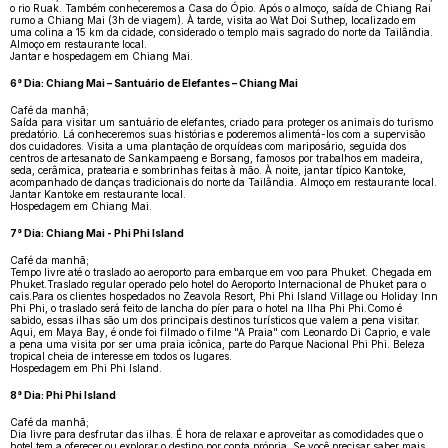
o rio Ruak. Também conheceremos a Casa do Ópio. Após o almoço, saída de Chiang Rai
rumo a Chiang Mai (3h de viagem). À tarde, visita ao Wat Doi Suthep, localizado em
uma colina a 15 km da cidade, considerado o templo mais sagrado do norte da Tailândia.
Almoço em restaurante local.
Jantar e hospedagem em Chiang Mai.
6° Dia: Chiang Mai – Santuário de Elefantes – Chiang Mai
Café da manhã;
Saída para visitar um santuário de elefantes, criado para proteger os animais do turismo
predatório. Lá conheceremos suas histórias e poderemos alimentá-los com a supervisão
dos cuidadores. Visita a uma plantação de orquídeas com mariposário, seguida dos
centros de artesanato de Sankampaeng e Borsang, famosos por trabalhos em madeira,
seda, cerâmica, pratearia e sombrinhas feitas à mão. À noite, jantar típico Kantoke,
acompanhado de danças tradicionais do norte da Tailândia. Almoço em restaurante local.
Jantar Kantoke em restaurante local.
Hospedagem em Chiang Mai.
7° Dia: Chiang Mai - Phi Phi Island
Café da manhã;
Tempo livre até o traslado ao aeroporto para embarque em voo para Phuket. Chegada em
Phuket.Traslado regular operado pelo hotel do Aeroporto Internacional de Phuket para o
cais.Para os clientes hospedados no Zeavola Resort, Phi Phi Island Village ou Holiday Inn
Phi Phi, o traslado será feito de lancha do píer para o hotel na Ilha Phi Phi.Como é
sabido, essas ilhas são um dos principais destinos turísticos que valem a pena visitar.
Aqui, em Maya Bay, é onde foi filmado o filme "A Praia" com Leonardo Di Caprio, e vale
a pena uma visita por ser uma praia icônica, parte do Parque Nacional Phi Phi. Beleza
tropical cheia de interesse em todos os lugares.
Hospedagem em Phi Phi Island.
8° Dia: Phi Phi Island
Café da manhã;
Dia livre para desfrutar das ilhas. É hora de relaxar e aproveitar as comodidades que o
hotel tem a oferecer ou explorar o destino por conta própria. Se você precisar saber mais