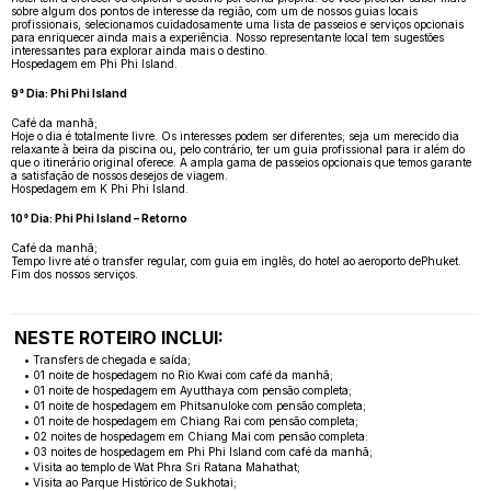
sobre algum dos pontos de interesse da região, com um de nossos guias locais
profissionais, selecionamos cuidadosamente uma lista de passeios e serviços opcionais
para enriquecer ainda mais a experiência. Nosso representante local tem sugestões
interessantes para explorar ainda mais o destino.
Hospedagem em Phi Phi Island.
9° Dia: Phi Phi Island
Café da manhã;
Hoje o dia é totalmente livre. Os interesses podem ser diferentes; seja um merecido dia
relaxante à beira da piscina ou, pelo contrário, ter um guia profissional para ir além do
que o itinerário original oferece. A ampla gama de passeios opcionais que temos garante
a satisfação de nossos desejos de viagem.
Hospedagem em K Phi Phi Island.
10° Dia: Phi Phi Island – Retorno
Café da manhã;
Tempo livre até o transfer regular, com guia em inglês, do hotel ao aeroporto dePhuket.
Fim dos nossos serviços.
NESTE ROTEIRO INCLUI:
• Transfers de chegada e saída;
• 01 noite de hospedagem no Rio Kwai com café da manhã;
• 01 noite de hospedagem em Ayutthaya com pensão completa;
• 01 noite de hospedagem em Phitsanuloke com pensão completa;
• 01 noite de hospedagem em Chiang Rai com pensão completa;
• 02 noites de hospedagem em Chiang Mai com pensão completa:
• 03 noites de hospedagem em Phi Phi Island com café da manhã;
• Visita ao templo de Wat Phra Sri Ratana Mahathat;
• Visita ao Parque Histórico de Sukhotai;