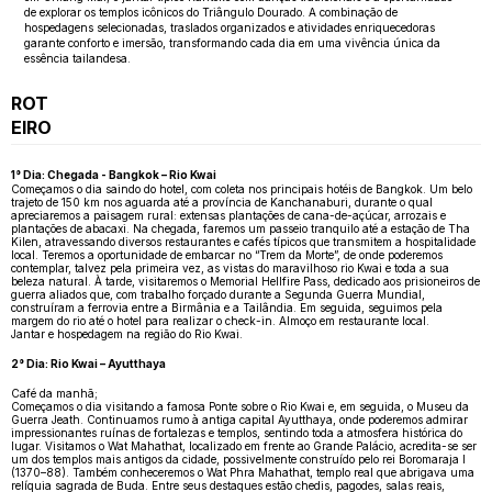
de explorar os templos icônicos do Triângulo Dourado. A combinação de
hospedagens selecionadas, traslados organizados e atividades enriquecedoras
garante conforto e imersão, transformando cada dia em uma vivência única da
essência tailandesa.
ROT
EIRO
1° Dia: Chegada - Bangkok – Rio Kwai
Começamos o dia saindo do hotel, com coleta nos principais hotéis de Bangkok. Um belo
trajeto de 150 km nos aguarda até a província de Kanchanaburi, durante o qual
apreciaremos a paisagem rural: extensas plantações de cana-de-açúcar, arrozais e
plantações de abacaxi. Na chegada, faremos um passeio tranquilo até a estação de Tha
Kilen, atravessando diversos restaurantes e cafés típicos que transmitem a hospitalidade
local. Teremos a oportunidade de embarcar no “Trem da Morte”, de onde poderemos
contemplar, talvez pela primeira vez, as vistas do maravilhoso rio Kwai e toda a sua
beleza natural. À tarde, visitaremos o Memorial Hellfire Pass, dedicado aos prisioneiros de
guerra aliados que, com trabalho forçado durante a Segunda Guerra Mundial,
construíram a ferrovia entre a Birmânia e a Tailândia. Em seguida, seguimos pela
margem do rio até o hotel para realizar o check-in. Almoço em restaurante local.
Jantar e hospedagem na região do Rio Kwai.
2° Dia: Rio Kwai – Ayutthaya
Café da manhã;
Começamos o dia visitando a famosa Ponte sobre o Rio Kwai e, em seguida, o Museu da
Guerra Jeath. Continuamos rumo à antiga capital Ayutthaya, onde poderemos admirar
impressionantes ruínas de fortalezas e templos, sentindo toda a atmosfera histórica do
lugar. Visitamos o Wat Mahathat, localizado em frente ao Grande Palácio, acredita-se ser
um dos templos mais antigos da cidade, possivelmente construído pelo rei Boromaraja I
(1370–88). Também conheceremos o Wat Phra Mahathat, templo real que abrigava uma
relíquia sagrada de Buda. Entre seus destaques estão chedis, pagodes, salas reais,