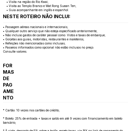
• Visita na região do Rio Kwai;
• Visita ao Templo Branco e Wat Rong Suean Ten;
• Guia acompanhante em inglês e espanhol.
NESTE ROTEIRO NÃO INCLUI:
• Passagem aéreas nacionais e internacionais;
• Qualquer outro serviço que não esteja especificado anteriormente;
• Não incluso gastos de caráter pessoal como: Vistos e taxas de embarque;
• Gorjetas aos guias, motoristas, restaurantes e maleteiros;
• Refeições não mencionadas como inclusas;
• Passeios informados como opcional não estão inclusos no preço.
Consulte valores.
FOR
MAS
DE
PAG
AME
NTO
* Cartão: 10 vezes nos cartões de crédito;
* Boleto: 25% de entrada + taxas e saldo em até 9 vezes com financiamento em boleto
bancário;
* À vista: desconto de 5% sobre a tarifa, exceto taxas, via PIX no link de pagamento do