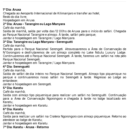
1° Dia: Aruxa
Chegada ao Aeroporto Internacional de Kilimanjaro e transfer ao hotel;
Resto do dia livre;
Hospedagem em Aruxa.
2° Dia: Aruxa – Tarangire ou Lago Manyara
Café da manhã;
Saída de manhã, saída por volta das 12:00hs de Aruxa para o início do safári. Chegada
ao Parque Nacional Tarangire e almoço. À tarde, safári pelo parque;
Jantar e hospedagem em Tarangire / Lago Manyara.
3° Dia: Tarangire ou Lago Manyara – Serenguéti
Café da manhã;
Partida para o Parque Nacional Serengeti. Atravessaremos a Área de Conservação de
N'Gorongoro e desfrutaremos de um almoço completo no Lake Ndutu Luxury Lodge.
Continuaremos até o Parque Nacional Serengeti. À tarde, faremos um safári na rota pelo
Parque Nacional Serengeti;
Jantar e hospedagem em Tarangire / Lago Manyara.
4° Dia: Serenguéti
Café da manhã;
Saída de safári de dia inteiro no Parque Nacional Serengeti. Almoço tipo piquenique no
parque e continuaremos nosso safári no Serengeti à tarde. Regresso ao Lodge ao
entardecer;
Jantar e hospedagem em Serengeti.
5° Dia: Karatu
Café da manhã;
Saída com almoço tipo piquenique para realizar um safári no Serenguéti. Continuação
para a Área de Conservação Ngorongoro e chegada à tarde no lodge localizado em
Karatu;
Jantar e hospedagem em Karatu.
6° Dia: Karatu
Café da manhã;
Saída para realizar um safári na Cratera Ngorongoro com almoço piquenique. Retorno ao
aterdecer ao lodge de Karatu;
Jantar e hospedagem em Karatu.
7° Dia: Karatu - Aruxa - Retorno