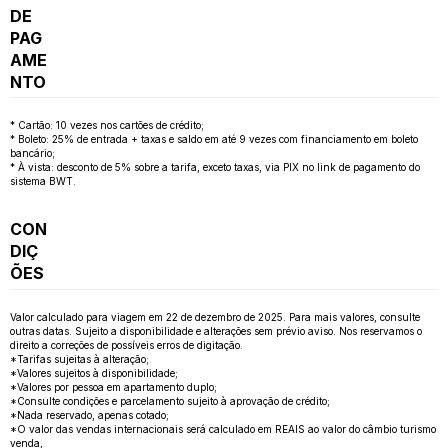
DE
PAG
AME
NTO
* Cartão: 10 vezes nos cartões de crédito;
* Boleto: 25% de entrada + taxas e saldo em até 9 vezes com financiamento em boleto
bancário;
* À vista: desconto de 5% sobre a tarifa, exceto taxas, via PIX no link de pagamento do
sistema BWT.
CON
DIÇ
ÕES
Valor calculado para viagem em 22 de dezembro de 2025. Para mais valores, consulte
outras datas. Sujeito a disponibilidade e alterações sem prévio aviso. Nos reservamos o
direito a correções de possíveis erros de digitação.
*Tarifas sujeitas à alteração;
*Valores sujeitos à disponibilidade;
*Valores por pessoa em apartamento duplo;
*Consulte condições e parcelamento sujeito à aprovação de crédito;
*Nada reservado, apenas cotado;
*O valor das vendas internacionais será calculado em REAIS ao valor do câmbio turismo
venda,