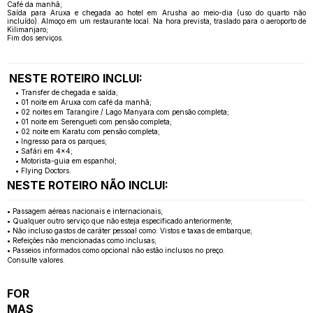
Café da manhã;
Saída para Aruxa e chegada ao hotel em Arusha ao meio-dia (uso do quarto não
incluído). Almoço em um restaurante local. Na hora prevista, traslado para o aeroporto de
Kilimanjaro;
Fim dos serviços.
NESTE ROTEIRO INCLUI:
• Transfer de chegada e saída;
• 01 noite em Aruxa com café da manhã;
• 02 noites em Tarangire / Lago Manyara com pensão completa;
• 01 noite em Serengueti com pensão completa;
• 02 noite em Karatu com pensão completa;
• Ingresso para os parques;
• Safári em 4x4;
• Motorista-guia em espanhol;
• Flying Doctors.
NESTE ROTEIRO NÃO INCLUI:
• Passagem aéreas nacionais e internacionais;
• Qualquer outro serviço que não esteja especificado anteriormente;
• Não incluso gastos de caráter pessoal como: Vistos e taxas de embarque;
• Refeições não mencionadas como inclusas;
• Passeios informados como opcional não estão inclusos no preço.
Consulte valores.
FOR
MAS