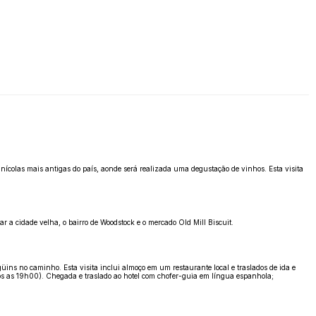
nícolas mais antigas do país, aonde será realizada uma degustação de vinhos. Esta visita
 a cidade velha, o bairro de Woodstock e o mercado Old Mill Biscuit.
ins no caminho. Esta visita inclui almoço em um restaurante local e traslados de ida e
após as 19h00). Chegada e traslado ao hotel com chofer-guia em língua espanhola;