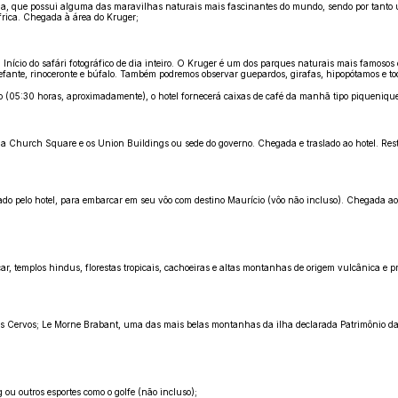
, que possui alguma das maravilhas naturais mais fascinantes do mundo, sendo por tanto um
rica. Chegada à área do Kruger;
nício do safári fotográfico de dia inteiro. O Kruger é um dos parques naturais mais famosos 
efante, rinoceronte e búfalo. Também podremos observar guepardos, girafas, hipopótamos e tod
 (05:30 horas, aproximadamente), o hotel fornecerá caixas de café da manhã tipo piquenique;
 Church Square e os Union Buildings ou sede do governo. Chegada e traslado ao hotel. Resto
ado pelo hotel, para embarcar em seu vôo com destino Maurício (vôo não incluso). Chegada ao a
ar, templos hindus, florestas tropicais, cachoeiras e altas montanhas de origem vulcânica e p
lha dos Cervos; Le Morne Brabant, uma das mais belas montanhas da ilha declarada Patrimôni
 ou outros esportes como o golfe (não incluso);