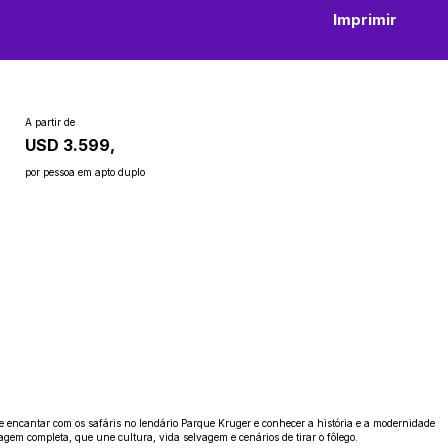
Imprimir
A partir de
USD 3.599,
por pessoa em apto duplo
e encantar com os safáris no lendário Parque Kruger e conhecer a história e a modernidade
agem completa, que une cultura, vida selvagem e cenários de tirar o fôlego.