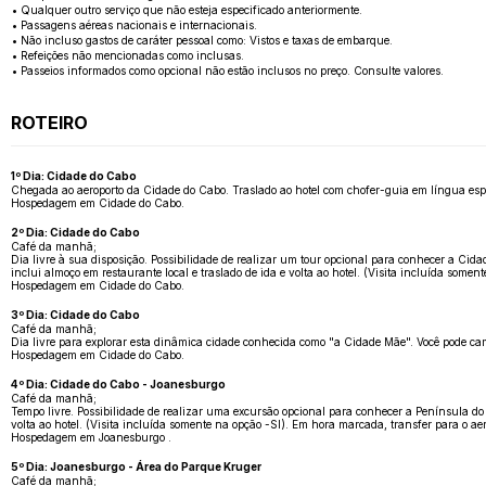
• Qualquer outro serviço que não esteja especificado anteriormente.
• Passagens aéreas nacionais e internacionais.
• Não incluso gastos de caráter pessoal como: Vistos e taxas de embarque.
• Refeições não mencionadas como inclusas.
• Passeios informados como opcional não estão inclusos no preço. Consulte valores.
ROTEIRO
1º Dia: Cidade do Cabo
Chegada ao aeroporto da Cidade do Cabo. Traslado ao hotel com chofer-guia em língua espa
Hospedagem em Cidade do Cabo.
2º Dia: Cidade do Cabo
Café da manhã;
Dia livre à sua disposição. Possibilidade de realizar um tour opcional para conhecer a Ci
inclui almoço em restaurante local e traslado de ida e volta ao hotel. (Visita incluída soment
Hospedagem em Cidade do Cabo.
3º Dia: Cidade do Cabo
Café da manhã;
Dia livre para explorar esta dinâmica cidade conhecida como "a Cidade Mãe". Você pode cam
Hospedagem em Cidade do Cabo.
4º Dia: Cidade do Cabo - Joanesburgo
Café da manhã;
Tempo livre. Possibilidade de realizar uma excursão opcional para conhecer a Península do
volta ao hotel. (Visita incluída somente na opção -SI). Em hora marcada, transfer para o a
Hospedagem em Joanesburgo .
5º Dia: Joanesburgo - Área do Parque Kruger
Café da manhã;