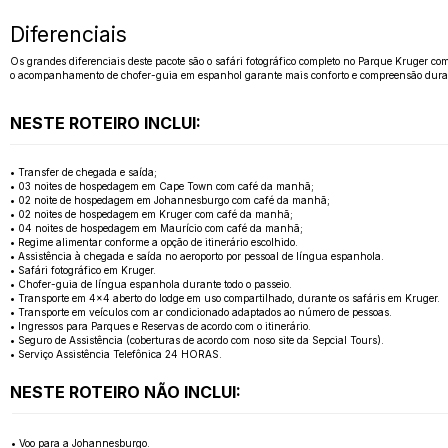
Diferenciais
Os grandes diferenciais deste pacote são o safári fotográfico completo no Parque Kruger co
o acompanhamento de chofer-guia em espanhol garante mais conforto e compreensão durante
NESTE ROTEIRO INCLUI:
• Transfer de chegada e saída;
• 03 noites de hospedagem em Cape Town com café da manhã;
• 02 noite de hospedagem em Johannesburgo com café da manhã;
• 02 noites de hospedagem em Kruger com café da manhã;
• 04 noites de hospedagem em Maurício com café da manhã;
• Regime alimentar conforme a opção de itinerário escolhido.
• Assistência à chegada e saída no aeroporto por pessoal de língua espanhola.
• Safári fotográfico em Kruger.
• Chofer-guia de língua espanhola durante todo o passeio.
• Transporte em 4x4 aberto do lodge em uso compartilhado, durante os safáris em Kruger.
• Transporte em veículos com ar condicionado adaptados ao número de pessoas.
• Ingressos para Parques e Reservas de acordo com o itinerário.
• Seguro de Assistência (coberturas de acordo com noso site da Sepcial Tours).
• Serviço Assistência Telefônica 24 HORAS.
NESTE ROTEIRO NÃO INCLUI:
• Voo para a Johannesburgo.