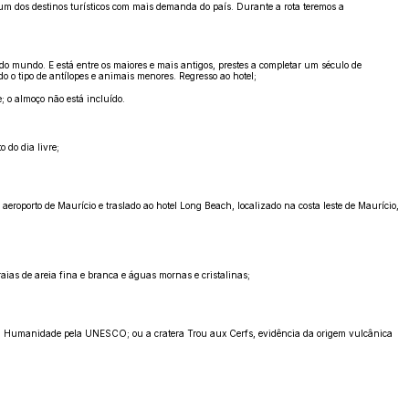
 dos destinos turísticos com mais demanda do país. Durante a rota teremos a
do mundo. E está entre os maiores e mais antigos, prestes a completar um século de
o o tipo de antílopes e animais menores. Regresso ao hotel;
 o almoço não está incluído.
 do dia livre;
eroporto de Maurício e traslado ao hotel Long Beach, localizado na costa leste de Maurício,
raias de areia fina e branca e águas mornas e cristalinas;
o da Humanidade pela UNESCO; ou a cratera Trou aux Cerfs, evidência da origem vulcânica