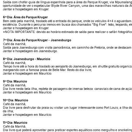
Saída com chofer-guia de língua espanhola para a área do Parque Kruger, via Mpumalanga
oportunidade de ver o espetacular Blyde River Canyon, uma das maravilhas naturais da Áf
Jantar e hospedagem em Kruger.
6º Dia: Área do Parque Kruger
Bem cedo pela manhã, traslado até a entrada do parque, onde os veículos 4x4 o aguardam. I
existência. Durante o percurso iremos em busca dos chamados "Big Five": leão, leopardo, el
Jantar e hospedagem em Kruger.
*NOTA IMPORTANTE: devido ao horário estimado de saída para realizar o safári fotográfico
7º Dia: Área do Parque Kruger -
Joanesburgo
Café da manhã;
Saída para Joanesburgo com visita panorâmica, em caminho de Pretoria, onde se destacam a
Jantar e hospedagem em Joanesburgo.
8º Dia: Joanesburgo - Maurício
Café da manhã;
Tempo livre até a hora do traslado ao aeroporto do Joanesburgo, em shuttle gratuito organiz
margeando com a famosa praia de Belle Mar. Resto do dia livre;
Jantar e hospedagem em Maurício.
9º Dia: Maurício
Café da manhã;
Dia livre nesta bela ilha, repleta de paisagens de imensa beleza: canaviais de cana de açúc
Jantar e hospedagem em Maurício.
10º Dia: Maurício
Café da manhã;
Dia livre para desfrutar da praia ou visitar um lugar interessante como Port Louis; a I
da ilha;
Jantar e hospedagem em Maurício.
11º Dia: Maurício
Café da Manhã;
Dia livre que poderá aproveitar para praticar esportes aquáticos como mergulho e snorkeling