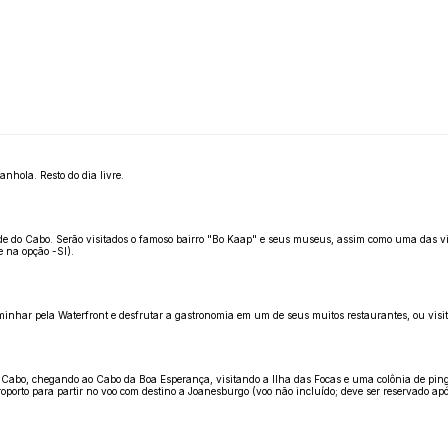
nhola. Resto do dia livre.
dade do Cabo. Serão visitados o famoso bairro "Bo Kaap" e seus museus, assim como uma das vi
e na opção -SI).
inhar pela Waterfront e desfrutar a gastronomia em um de seus muitos restaurantes, ou visitar
 Cabo, chegando ao Cabo da Boa Esperança, visitando a Ilha das Focas e uma colônia de pingü
eroporto para partir no voo com destino a Joanesburgo (voo não incluído; deve ser reservado 