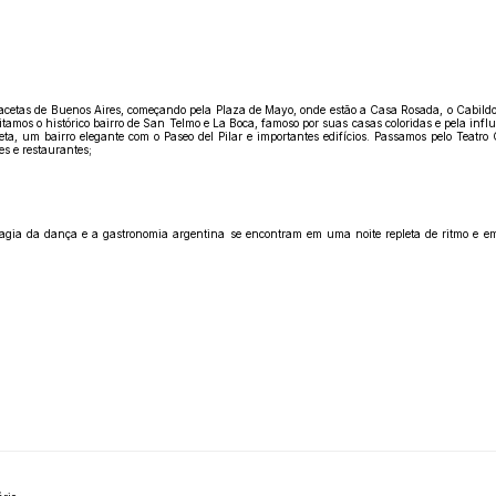
acetas de Buenos Aires, começando pela Plaza de Mayo, onde estão a Casa Rosada, o Cabildo
itamos o histórico bairro de San Telmo e La Boca, famoso por suas casas coloridas e pela in
, um bairro elegante com o Paseo del Pilar e importantes edifícios. Passamos pelo Teatro 
es e restaurantes;
magia da dança e a gastronomia argentina se encontram em uma noite repleta de ritmo e 