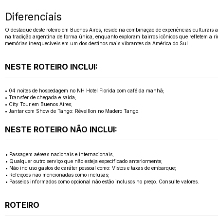
Diferenciais
O destaque deste roteiro em Buenos Aires, reside na combinação de experiências culturais
na tradição argentina de forma única, enquanto exploram bairros icônicos que refletem a rica
memórias inesquecíveis em um dos destinos mais vibrantes da América do Sul.
NESTE ROTEIRO INCLUI:
• 04 noites de hospedagem no NH Hotel Florida com café da manhã;
• Transfer de chegada e saída;
• City Tour em Buenos Aires;
• Jantar com Show de Tango: Réveillon no Madero Tango.
NESTE ROTEIRO NÃO INCLUI:
• Passagem aéreas nacionais e internacionais;
• Qualquer outro serviço que não esteja especificado anteriormente;
• Não incluso gastos de caráter pessoal como: Vistos e taxas de embarque;
• Refeições não mencionadas como inclusas;
• Passeios informados como opcional não estão inclusos no preço. Consulte valores.
ROTEIRO