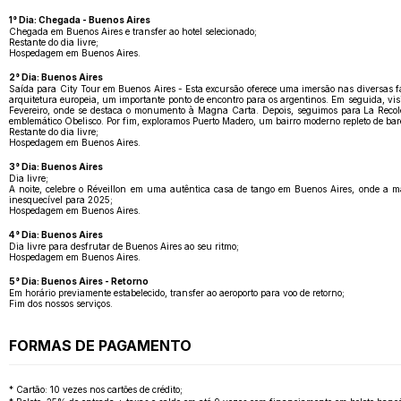
1° Dia: Chegada - Buenos Aires
Chegada em Buenos Aires e transfer ao hotel selecionado;
Restante do dia livre;
Hospedagem em Buenos Aires.
2° Dia: Buenos Aires
Saída para City Tour em Buenos Aires - Esta excursão oferece uma imersão nas diversas f
arquitetura europeia, um importante ponto de encontro para os argentinos. Em seguida, vis
Fevereiro, onde se destaca o monumento à Magna Carta. Depois, seguimos para La Recoleta
emblemático Obelisco. Por fim, exploramos Puerto Madero, um bairro moderno repleto de bar
Restante do dia livre;
Hospedagem em Buenos Aires.
3° Dia: Buenos Aires
Dia livre;
A noite, celebre o Réveillon em uma autêntica casa de tango em Buenos Aires, onde a 
inesquecível para 2025;
Hospedagem em Buenos Aires.
4° Dia: Buenos Aires
Dia livre para desfrutar de Buenos Aires ao seu ritmo;
Hospedagem em Buenos Aires.
5° Dia: Buenos Aires - Retorno
Em horário previamente estabelecido, transfer ao aeroporto para voo de retorno;
Fim dos nossos serviços.
FORMAS DE PAGAMENTO
* Cartão: 10 vezes nos cartões de crédito;