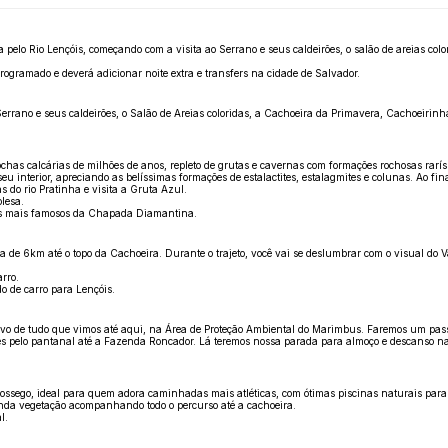
 pelo Rio Lençóis, começando com a visita ao Serrano e seus caldeirões, o salão de areias co
ogramado e deverá adicionar noite extra e transfers na cidade de Salvador.
ano e seus caldeirões, o Salão de Areias coloridas, a Cachoeira da Primavera, Cachoeirinha
ochas calcárias de milhões de anos, repleto de grutas e cavernas com formações rochosas rarí
interior, apreciando as belíssimas formações de estalactites, estalagmites e colunas. Ao fin
 do rio Pratinha e visita a Gruta Azul.
olesa.
uais mais famosos da Chapada Diamantina.
de 6km até o topo da Cachoeira. Durante o trajeto, você vai se deslumbrar com o visual do 
rro.
o de carro para Lençóis.
vo de tudo que vimos até aqui, na Área de Proteção Ambiental do Marimbus. Faremos um pas
es pelo pantanal até a Fazenda Roncador. Lá teremos nossa parada para almoço e descanso na
ossego, ideal para quem adora caminhadas mais atléticas, com ótimas piscinas naturais para 
 linda vegetação acompanhando todo o percurso até a cachoeira.
l.