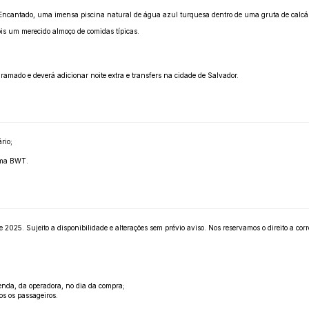
Encantado, uma imensa piscina natural de água azul turquesa dentro de uma gruta de calcári
ois um merecido almoço de comidas típicas.
ramado e deverá adicionar noite extra e transfers na cidade de Salvador.
rio;
tema BWT.
25. Sujeito a disponibilidade e alterações sem prévio aviso. Nos reservamos o direito a correç
enda, da operadora, no dia da compra;
os os passageiros.