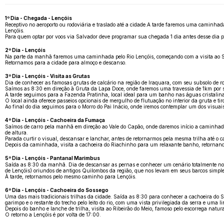
1º Dia - Chegada - Lençóis
Receptivo no aeroporto ou rodoviária e traslado até a cidade.A tarde faremos uma caminhada
Lençóis.
Para quem optar por voos via Salvador deve programar sua chegada 1 dia antes desse dia pr
2º Dia - Lençóis
Na parte da manhã faremos uma caminhada pelo Rio Lençóis, começando com a visita ao Serr
Retornamos para a cidade para almoço e descanso.
3º Dia - Lençóis - Visita as Grutas
Dia de conhecer as famosas grutas de calcário na região de Iraquara, com seu subsolo de r
Saímos as 8:30 em direção à Gruta da Lapa Doce, onde faremos uma travessia de 1km por seu 
A tarde seguimos para a Fazenda Pratinha, local ideal para um banho nas águas cristalinas
O local ainda oferece passeios opcionais de mergulho de flutuação no interior da gruta e tir
Ao final do dia seguimos para o Morro do Pai Inácio, onde iremos contemplar um dos vis
4º Dia - Lençóis - Cachoeira da Fumaça
Saímos de carro pela manhã em direção ao Vale do Capão, onde daremos início a caminhada 
de altura.
Parada curtir o visual, descansar e lanchar, antes de retornarmos pela mesma trilha até o ca
Depois da caminhada, visita a cachoeira do Riachinho para um relaxante banho, retornand
5º Dia - Lençóis - Pantanal Marimbus
Saída as 8:30 da manhã. Dia de descansar as pernas e conhecer um cenário totalmente no
de Lençóis) oriundos de antigos Quilombos da região, que nos levam em seus barcos simpl
À tarde, retornamos pelo mesmo caminho para Lençóis.
6º Dia - Lençóis - Cachoeira do Sossego
Uma das mais tradicionais trilhas da cidade. Saída as 8:30 para conhecer a cachoeira do S
garimpo e o restante do trecho pelo leito do rio, com uma vista privilegiada da serra e uma
Depois do banho e lanche de trilha, visita ao Ribeirão do Meio, famoso pelo escorrega natura
O retorno a Lençóis é por volta de 17:00.