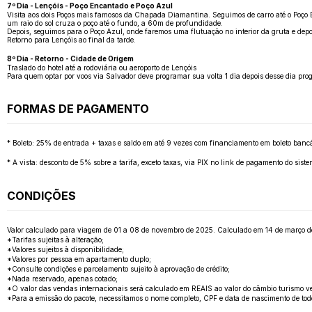
7º Dia - Lençóis - Poço Encantado e Poço Azul
Visita aos dois Poços mais famosos da Chapada Diamantina. Seguimos de carro até o Poço 
um raio do sol cruza o poço até o fundo, a 60m de profundidade.
Depois, seguimos para o Poço Azul, onde faremos uma flutuação no interior da gruta e dep
Retorno para Lençóis ao final da tarde.
8º Dia - Retorno - Cidade de Origem
Traslado do hotel até a rodoviária ou aeroporto de Lençóis
Para quem optar por voos via Salvador deve programar sua volta 1 dia depois desse dia prog
FORMAS DE PAGAMENTO
* Boleto: 25% de entrada + taxas e saldo em até 9 vezes com financiamento em boleto bancá
* A vista: desconto de 5% sobre a tarifa, exceto taxas, via PIX no link de pagamento do sis
CONDIÇÕES
Valor calculado para viagem de 01 a 08 de novembro de 2025. Calculado em 14 de março de 20
*Tarifas sujeitas à alteração;
*Valores sujeitos à disponibilidade;
*Valores por pessoa em apartamento duplo;
*Consulte condições e parcelamento sujeito à aprovação de crédito;
*Nada reservado, apenas cotado;
*O valor das vendas internacionais será calculado em REAIS ao valor do câmbio turismo v
*Para a emissão do pacote, necessitamos o nome completo, CPF e data de nascimento de tod