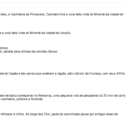
loridas, a Cachoeira da Primavera, Cachoeirinha e uma bela vista do Mirante da cidade de
 e uma bela vista do Mirante da cidade de Lençóis.
ssimas.
al, parada para almoço de comidas típicas.
Vale do Capão e das serras que costeiam a região, até o cânion da Fumaça, com seus 400m
seio de barco começando no Remanso, uma pequena vila de pescadores (a 30 min de carro
 cachoeira, próxima a fazenda.
refrescar a trilha. Ao longo dos 7km, parte da caminhada passa por antigas áreas de