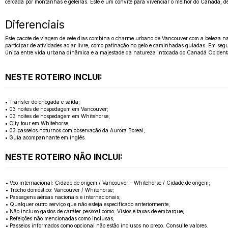
cercada por montanhas e geleiras. Este é um convite para vivenciar o melhor do Canadá, 
Diferenciais
Este pacote de viagem de sete dias combina o charme urbano de Vancouver com a beleza nat
participar de atividades ao ar livre, como patinação no gelo e caminhadas guiadas. Em segu
única entre vida urbana dinâmica e a majestade da natureza intocada do Canadá Ocidenta
NESTE ROTEIRO INCLUI:
• Transfer de chegada e saída;
• 03 noites de hospedagem em Vancouver;
• 03 noites de hospedagem em Whitehorse;
• City tour em Whitehorse;
• 03 passeios noturnos com observação da Aurora Boreal;
• Guia acompanhante em inglês.
NESTE ROTEIRO NÃO INCLUI:
• Voo internacional: Cidade de origem / Vancouver - Whitehorse / Cidade de origem;
• Trecho doméstico: Vancouver / Whitehorse;
• Passagens aéreas nacionais e internacionais;
• Qualquer outro serviço que não esteja especificado anteriormente;
• Não incluso gastos de caráter pessoal como: Vistos e taxas de embarque;
• Refeições não mencionadas como inclusas;
• Passeios informados como opcional não estão inclusos no preço. Consulte valores.