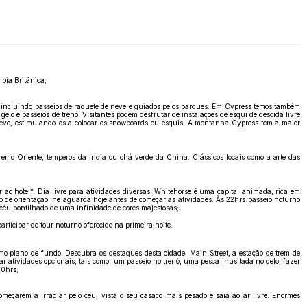
bia Britânica;
, incluindo passeios de raquete de neve e guiados pelos parques. Em Cypress temos também
 e passeios de trenó. Visitantes podem desfrutar de instalações de esqui de descida livre
neve, estimulando-os a colocar os snowboards ou esquis. A montanha Cypress tem a maior
remo Oriente, temperos da Índia ou chá verde da China. Clássicos locais como a arte das
ao hotel*. Dia livre para atividades diversas. Whitehorse é uma capital animada, rica em
e orientação lhe aguarda hoje antes de começar as atividades. Às 22hrs passeio noturno
 céu pontilhado de uma infinidade de cores majestosas;
rticipar do tour noturno oferecido na primeira noite.
mo plano de fundo. Descubra os destaques desta cidade: Main Street, a estação de trem de
ar atividades opcionais, tais como: um passeio no trenó, uma pesca inusitada no gelo, fazer
30hrs;
meçarem a irradiar pelo céu, vista o seu casaco mais pesado e saia ao ar livre. Enormes