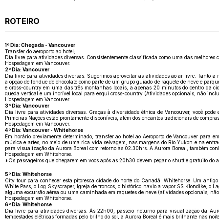
ROTEIRO
1º Dia: Chegada - Vancouver
Transfer do aeroporto ao hotel;
Dia livre para atividades diversas. Consistentemente classificada como uma das melhores c
Hospedagem em Vancouver.
2º Dia: Vancouver
Dia livre para atividades diversas. Sugerimos aproveitar as atividades ao ar livre. Tan
a opção de fondue de chocolate como parte de um grupo guiado de raquete de neve e parque
e cross-country em uma das três montanhas locais, a apenas 20 minutos do centro da ci
queda vertical e um incrível local para esqui cross-country (Atividades opcionais, não incl
Hospedagem em Vancouver.
3º Dia: Vancouver
Dia livre para atividades diversas. Graças à diversidade étnica de Vancouver, você pod
Primeiras Nações estão prontamente disponíveis, além dos encantos tradicionais de compra
Hospedagem em Vancouver.
4º Dia: Vancouver - Whitehorse
Em horário previamente determinado, transfer ao hotel ao Aeroporto de Vancouver para em
música e artes, no meio de uma rica vida selvagem, nas margens do Rio Yukon e na entr
para visualização da Aurora Boreal com retorno às 02:30hrs. A Aurora Boreal, também conh
Hospedagem em Whitehorse.
*Os passageiros que chegarem em voos após as 20h30 devem pegar o shuttle gratuito do aeropo
5º Dia: Whitehorse
City tour para conhecer esta pitoresca cidade do norte do Canadá: Whitehorse. Um antigo
White Pass, o Log Skyscraper, Igreja de troncos, o histórico navio a vapor SS Klondike, o 
alguma excursão aérea ou uma caminhada em raquetes de neve (atividades opcionais, não i
Hospedagem em Whitehorse.
6º Dia: Whitehorse
Dia livre para atividades diversas. Às 22h00, passeio noturno para visualização da Aur
tempestades elétricas formadas pelo brilho do sol, a Aurora Boreal é mais brilhante nas noi