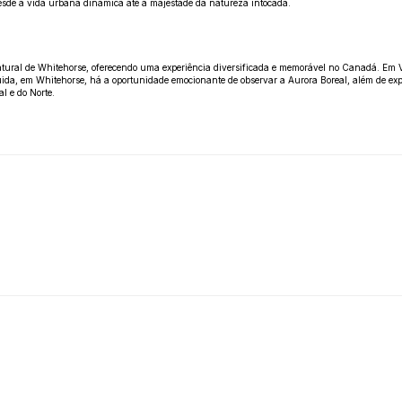
desde a vida urbana dinâmica até a majestade da natureza intocada.
ural de Whitehorse, oferecendo uma experiência diversificada e memorável no Canadá. Em Van
ida, em Whitehorse, há a oportunidade emocionante de observar a Aurora Boreal, além de explo
l e do Norte.