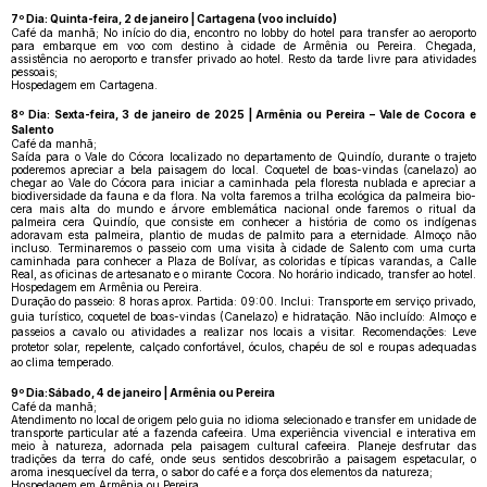
7º Dia: Quinta-feira, 2 de janeiro | Cartagena (voo incluído)
Café da manhã; No início do dia, encontro no lobby do hotel para transfer ao aeroporto
para embarque em voo com destino à cidade de Armênia ou Pereira. Chegada,
assistência no aeroporto e transfer privado ao hotel. Resto da tarde livre para atividades
pessoais;
Hospedagem em Cartagena.
8º Dia: Sexta-feira, 3 de janeiro de 2025 | Armênia ou Pereira – Vale de Cocora e
Salento
Café da manhã;
Saída para o Vale do Cócora localizado no departamento de Quindío, durante o trajeto
poderemos apreciar a bela paisagem do local. Coquetel de boas-vindas (canelazo) ao
chegar ao Vale do Cócora para iniciar a caminhada pela floresta nublada e apreciar a
biodiversidade da fauna e da flora. Na volta faremos a trilha ecológica da palmeira bio-
cera mais alta do mundo e árvore emblemática nacional onde faremos o ritual da
palmeira cera Quindío, que consiste em conhecer a história de como os indígenas
adoravam esta palmeira, plantio de mudas de palmito para a eternidade. Almoço não
incluso. Terminaremos o passeio com uma visita à cidade de Salento com uma curta
caminhada para conhecer a Plaza de Bolívar, as coloridas e típicas varandas, a Calle
Real, as oficinas de artesanato e o mirante Cocora. No horário indicado, transfer ao hotel.
Hospedagem em Armênia ou Pereira.
Duração do passeio: 8 horas aprox. Partida: 09:00. Inclui: Transporte em serviço privado,
guia turístico, coquetel de boas-vindas (Canelazo) e hidratação. Não incluído: Almoço e
passeios a cavalo ou atividades a realizar nos locais a visitar. Recomendações: Leve
protetor solar, repelente, calçado confortável, óculos, chapéu de sol e roupas adequadas
ao clima temperado.
9º Dia:Sábado, 4 de janeiro | Armênia ou Pereira
Café da manhã;
Atendimento no local de origem pelo guia no idioma selecionado e transfer em unidade de
transporte particular até a fazenda cafeeira. Uma experiência vivencial e interativa em
meio à natureza, adornada pela paisagem cultural cafeeira. Planeje desfrutar das
tradições da terra do café, onde seus sentidos descobrirão a paisagem espetacular, o
aroma inesquecível da terra, o sabor do café e a força dos elementos da natureza;
Hospedagem em Armênia ou Pereira.