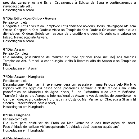
prevista, zarparemos até Esna. Cruzaremos a Eclusa de Esna e continuaremos a
navegação até Edfu;
Hospedagem a bordo.
5° Dia: Edfu - Kom Ombo - Aswan
Pensão completa;
Chegada a Edfu e visita ao Templo de Edfu dedicado ao deus Hórus. Navegação até Kom
Ombo. Chegada a Kom Ombo e visita ao Templo de Kom Ombo o único dedicado a duas
divindades: O deus Sobek com cabeça de crocodilo e o deus Haroeris com cabeça de
falcão. Navegação até Aswan;
Hospedagem a bordo.
6° Dia: Aswan
Pensão Completa;
Pela manhã, possibilidade de realizar excursão opcional (não incluso) aos famosos
Templos de Abu Simbel. À continuação, visita à Represa Alta de Aswan e ao Templo de
Filae;
Hospedagem em Aswan.
7° Dia: Aswan - Hurghada
Pensão completa;
Desembarque; Pela manhã, se empreenderá um passeio em uma Felucca pelo Rio Nilo
(típicos veleiros egípcios) desde onde poderemos admirar e desfrutar de uma visita
panorâmica ao Mausoléu do Agha Khan, à Ilha Elefantina e ao Jardim Botânico.
Transferência para o Aeroporto Internacional de Aswan e voo doméstico de conexão com o
Cairo em direção à cidade de Hurghada na Costa do Mar Vermelho. Chegada a Sharm El
Sheikh. Transferência para o hotel;
Hospedagem em Hurghada.
8° Dia: Hurghada
Pensão completa;
Dia livre para desfrutar da Praia do Mar Vermelho e das instalações do hotel.
Possibilidade de realizar visitas opcionais “atividades desérticas ou aquáticas”.
Hospedagem em Hurghada.
9° Dia: Hurghada