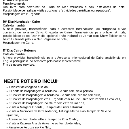
Pensão completa;
Dia livre para desfrutar da Praia do Mar Vermelho e das instalações do hotel.
Possibilidade de realizar visitas opcionais “atividades desérticas ou aquáticas”.
Hospedagem em Hurghada.
10° Dia: Hurghada - Cairo
Café da manhã;
À hora prevista, transferência para o Aeroporto Internacional de Hurghada e voo
doméstico de volta ao Cairo. Chegada ao Cairo. Transferência para o hotel. À noite,
possibilidade de realizar visita opcional (não incluso) de Jantar com Show Folclórico no
barco flutuante pelo Rio Nilo. Regresso ao hotel;
Hospedagem no Cairo.
11° Dia: Cairo - Retorno
Café da manhã;
À hora prevista, transferência para o Aeroporto Internacional do Cairo, assistência em
língua portuguesa no aeroporto pelo nosso representante;
Fim de nossos serviços.
NESTE ROTEIRO INCLUI:
• Transfer de chegada e saída;
• 01 noite de hospedagem a bordo no Rio Nilo com meia pensão;
• 03 noites de hospedagem a bordo no Rio Nilo com pensão completa;
• 03 noites de hospedagem em Hurghada com All inclusive sem bebidas alcoólicas;
• 03 noites de hospedagem no Cairo com café da manhã;
• Visita a Margem Oriental, Templos de Luxor e Karnak;
• Visita à Necrópole de Gizé (exterior), Esfinge Eterna e ao Templo do Vale de
Quéfren;
• Acesso ao Templo de Edfu e Templo de Kom Ombo;
• Visita à Represa Alta de Aswan e ao Templo de Filae;
• Passeio de Felucca no Rio Nilo;