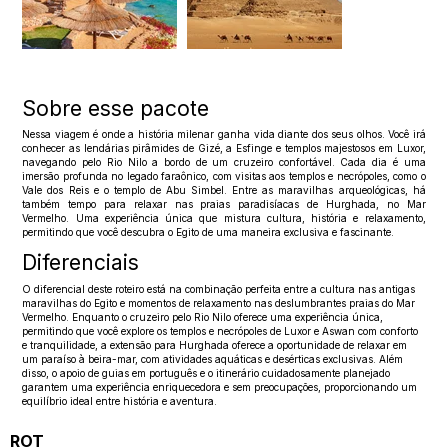
Sobre esse pacote
Nessa viagem é onde a história milenar ganha vida diante dos seus olhos. Você irá
conhecer as lendárias pirâmides de Gizé, a Esfinge e templos majestosos em Luxor,
navegando pelo Rio Nilo a bordo de um cruzeiro confortável. Cada dia é uma
imersão profunda no legado faraônico, com visitas aos templos e necrópoles, como o
Vale dos Reis e o templo de Abu Simbel. Entre as maravilhas arqueológicas, há
também tempo para relaxar nas praias paradisíacas de Hurghada, no Mar
Vermelho. Uma experiência única que mistura cultura, história e relaxamento,
permitindo que você descubra o Egito de uma maneira exclusiva e fascinante.
Diferenciais
O diferencial deste roteiro está na combinação perfeita entre a cultura nas antigas
maravilhas do Egito e momentos de relaxamento nas deslumbrantes praias do Mar
Vermelho. Enquanto o cruzeiro pelo Rio Nilo oferece uma experiência única,
permitindo que você explore os templos e necrópoles de Luxor e Aswan com conforto
e tranquilidade, a extensão para Hurghada oferece a oportunidade de relaxar em
um paraíso à beira-mar, com atividades aquáticas e desérticas exclusivas. Além
disso, o apoio de guias em português e o itinerário cuidadosamente planejado
garantem uma experiência enriquecedora e sem preocupações, proporcionando um
equilíbrio ideal entre história e aventura.
ROT