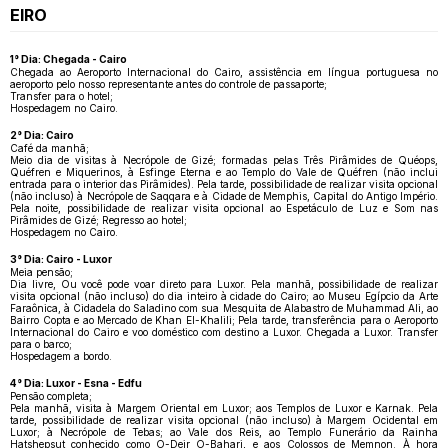
EIRO
1° Dia: Chegada - Cairo
Chegada ao Aeroporto Internacional do Cairo, assistência em língua portuguesa no
aeroporto pelo nosso representante antes do controle de passaporte;
Transfer para o hotel;
Hospedagem no Cairo.
2° Dia: Cairo
Café da manhã;
Meio dia de visitas à Necrópole de Gizé; formadas pelas Três Pirâmides de Quéops,
Quéfren e Miquerinos, à Esfinge Eterna e ao Templo do Vale de Quéfren (não inclui
entrada para o interior das Pirâmides). Pela tarde, possibilidade de realizar visita opcional
(não incluso) à Necrópole de Saqqara e à Cidade de Memphis, Capital do Antigo Império.
Pela noite, possibilidade de realizar visita opcional ao Espetáculo de Luz e Som nas
Pirâmides de Gizé; Regresso ao hotel;
Hospedagem no Cairo.
3° Dia: Cairo - Luxor
Meia pensão;
Dia livre, Ou você pode voar direto para Luxor. Pela manhã, possibilidade de realizar
visita opcional (não incluso) do dia inteiro à cidade do Cairo; ao Museu Egípcio da Arte
Faraônica, à Cidadela do Saladino com sua Mesquita de Alabastro de Muhammad Ali, ao
Bairro Copta e ao Mercado de Khan El-Khalili; Pela tarde, transferência para o Aeroporto
Internacional do Cairo e voo doméstico com destino a Luxor. Chegada a Luxor. Transfer
para o barco;
Hospedagem a bordo.
4° Dia: Luxor - Esna - Edfu
Pensão completa;
Pela manhã, visita à Margem Oriental em Luxor; aos Templos de Luxor e Karnak. Pela
tarde, possibilidade de realizar visita opcional (não incluso) à Margem Ocidental em
Luxor; à Necrópole de Tebas; ao Vale dos Reis, ao Templo Funerário da Rainha
Hatshepsut conhecido como O-Deir O-Bahari, e aos Colossos de Memnon. À hora