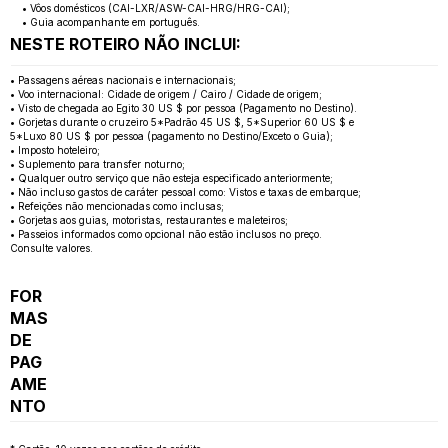
• Vôos domésticos (CAI-LXR/ASW-CAI-HRG/HRG-CAI);
• Guia acompanhante em português.
NESTE ROTEIRO NÃO INCLUI:
• Passagens aéreas nacionais e internacionais;
• Voo internacional: Cidade de origem / Cairo / Cidade de origem;
• Visto de chegada ao Egito 30 US $ por pessoa (Pagamento no Destino).
• Gorjetas durante o cruzeiro 5*Padrão 45 US $, 5*Superior 60 US $ e
5*Luxo 80 US $ por pessoa (pagamento no Destino/Exceto o Guia);
• Imposto hoteleiro;
• Suplemento para transfer noturno;
• Qualquer outro serviço que não esteja especificado anteriormente;
• Não incluso gastos de caráter pessoal como: Vistos e taxas de embarque;
• Refeições não mencionadas como inclusas;
• Gorjetas aos guias, motoristas, restaurantes e maleteiros;
• Passeios informados como opcional não estão inclusos no preço.
Consulte valores.
FOR
MAS
DE
PAG
AME
NTO