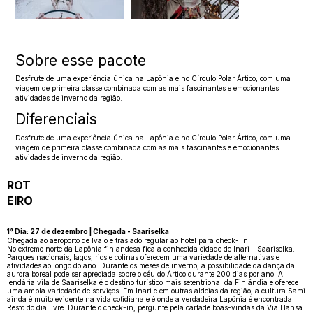
Sobre esse pacote
Desfrute de uma experiência única na Lapônia e no Círculo Polar Ártico, com uma
viagem de primeira classe combinada com as mais fascinantes e emocionantes
atividades de inverno da região.
Diferenciais
Desfrute de uma experiência única na Lapônia e no Círculo Polar Ártico, com uma
viagem de primeira classe combinada com as mais fascinantes e emocionantes
atividades de inverno da região.
ROT
EIRO
1° Dia: 27 de dezembro | Chegada - Saariselka
Chegada ao aeroporto de Ivalo e traslado regular ao hotel para check- in.
No extremo norte da Lapônia finlandesa fica a conhecida cidade de Inari - Saariselka.
Parques nacionais, lagos, rios e colinas oferecem uma variedade de alternativas e
atividades ao longo do ano. Durante os meses de inverno, a possibilidade da dança da
aurora boreal pode ser apreciada sobre o céu do Ártico durante 200 dias por ano. A
lendária vila de Saariselka é o destino turístico mais setentrional da Finlândia e oferece
uma ampla variedade de serviços. Em Inari e em outras aldeias da região, a cultura Sami
ainda é muito evidente na vida cotidiana e é onde a verdadeira Lapônia é encontrada.
Resto do dia livre. Durante o check-in, pergunte pela cartade boas-vindas da Via Hansa