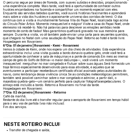
O percurso segue por áreas de floresta, com suaves subidas e descidas, proporcionando
uma experiência completa. Mais tarde, você terá a oportunidade de conhecer outros
huskies encantadores na fazenda e compartilhar um momento especial com eles.
Enquanto são servidas bebidas quentes, você ouvirá histórias fascinantes e aprenderá
mais sobre a vida dos huskies e o apaixonante universo das corridas de trenó. O dia
continua com a visita a mundialmente famosa Vila do Papai Noel, localizada logo acima
do Círculo Polar Ártico. Momento inesquecível e mágico! Visite a casa do Papai Noel, onde
elemesmo irá recebê-lo. Não há palavras para descrever as emoções sentidas neste
momento de conto de fadas! Mas garantimos queficará gravado na sua memória para
sempre. Durante a visita, vo cê também pode enviar uma carta para seusentes queridos,
que chegará no Natal com uma saudação do Papai Noel. Retorno ao hotel e tarde livre.
Hospedagem em Rovaniemi.
6°Dia: 01 de janeiro | Rovaniemi - Kemi - Rovaniemi
Iremos à cidade de Kemi, onde nos espera um dia cheio de atividades. Esta experiência
extraordinária inclui uma visita guiada a bordo donavio quebra-gelo, onde você terá a
oportunidade de conhecer a sala de máquinas e a ponte de comando.Em meio ao imenso
campo de gelo do Golfo de Bótnia—o maior daEuropa—, você viverá um momento
inesquecível: mergulhar no mar congelado e flutuar sobre suas águas.Será fornecido um
traje térmico especialmente desenvolvido para essa atividade, e aqueles que se
aventurarem a participar receberãoum certificado oficial assinado pelas autoridades do
navio, como lembrança dessa vivência única.Se as condições meteorológicas permitirem,
também será possível caminhar sobre o mar congelado e admirar, a partir dali, o
majestoso quebra-gelo—um cenário perfeito para capturar fotografiasespetaculares. O
almoço está incluído a bordo. Retorno a Rovaniemi no final da tarde.
Hospedagem em Rovaniemi.
7°Dia: 02 de janeiro | Rovaniemi - Retorno
Café da manhã;
Restante do dia livre até o transfer regular para o aeroporto de Rovaniemi em tempo hábil
para o seu voo de partida (voo não incluso).
Fim dos serviços.
NESTE ROTEIRO INCLUI:
• Transfer de chegada e saída;