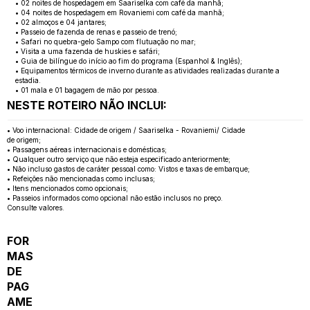
• 02 noites de hospedagem em Saariselka com café da manhã;
• 04 noites de hospedagem em Rovaniemi com café da manhã;
• 02 almoços e 04 jantares;
• Passeio de fazenda de renas e passeio de trenó;
• Safari no quebra-gelo Sampo com flutuação no mar;
• Visita a uma fazenda de huskies e safári;
• Guia de bilíngue do início ao fim do programa (Espanhol & Inglês);
• Equipamentos térmicos de inverno durante as atividades realizadas durante a
estadia.
• 01 mala e 01 bagagem de mão por pessoa.
NESTE ROTEIRO NÃO INCLUI:
• Voo internacional: Cidade de origem / Saariselka - Rovaniemi/ Cidade
de origem;
• Passagens aéreas internacionais e domésticas;
• Qualquer outro serviço que não esteja especificado anteriormente;
• Não incluso gastos de caráter pessoal como: Vistos e taxas de embarque;
• Refeições não mencionadas como inclusas;
• Itens mencionados como opcionais;
• Passeios informados como opcional não estão inclusos no preço.
Consulte valores.
FOR
MAS
DE
PAG
AME