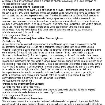
& Borealis com informações sobre o horário do encontro com o guia queo acompanha.
Hospedagem em Saariselka.
2°Dia: 28 de dezembro | Saariselka
Pela manhã, prepare-se para uma atividade ao arlivre, literalmente seguindo os passos
do povo Sami. Seu guia mostrará como posicionar suas raquetes de neve para garantir
um passeio seguro pelo tapete branco sem fim das florestas da Lapônia. Você sentirá o
barulho da neve sob suas raquetes de neve, capturando a verdadeira sensação do
inverno nas florestas do norte. Ao explorar a natureza circundante, você descobrirá as
colinas e Urho Kekkonen, o parque nacional que circunda Saariselka. De volta à cidade,
seu guia lhe dará informações sobre onde você pode tomar uma deliciosa sopa
finlandesa. À tarde, recomendamos uma sauna para relaxar os músculos após a
atividade matinal (não incluída).
Hospedagem em Saariselka.
3°Dia: 29 de dezembro | Saariselka - Santas Igloos
Café da manhã;
A aventura continua em direção ao fantástico Santas Igloo, localizado a cerca de 10
quilômetros de Rovaniemi. Durante o percurso, você visitará um dos destaques da
viagem. Conheça o Sami tradicional que irá informá-lo sobre as renas e a cultura Sami,
e em relação à importância das renas para ela. Seu anfitrião irá ensiná-lo a jogar
Suopunki (o laço Sami). Em trenós para duas pessoas, você desfrutará de uma breve
experiência puxada por suas renas, experimentará esta forma tradicional e pacífica de se
mover pela paisagem branca sobre o lago e pela floresta, onde o único som que você ouve
é a melodia fraca dos sinos das renas. Um almoço típico de três pratos é servido durante a
sua visita à fazenda. Continue pela floresta branca para chegar ao Santas Igloos, para
acomodação em um iglu de vidro. Desfrute do calor do seu iglu com seu telhado
transparente em forma de cúpula de onde vocêpode admirar, se o tempo permitir, a
deslumbrante aurora boreal e milhões de estrelas de sde a sua cama. Esta noite
convidamos você a desfrutar de um jantar de três pratos.
Hospedagem em Rovaniemi.
4°Dia: 30 de dezmebro | Rovaniemi
Café da manhã e jantar no hotel.
Traslado desde o Hotel Iglu ao hotel localizado no centro da cidade. Tarde livre para
aproveitar a cidade de Rovaniemi no seu próprio ritmo.
Hospedagem em Rovaniemi.
5°Dia: 31 de dezembro | Rovaniemi
Visite a casa desses incríveis cães de trenó e desfrute de um passeio inesquecível! Esta
aventura de 5km com huskies oferece uma introdução perfeita à emoção do dog sledding.