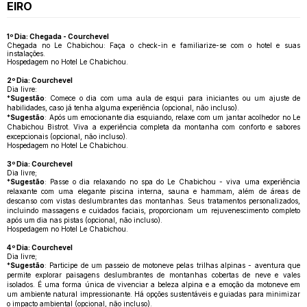
EIRO
1º Dia: Chegada - Courchevel
Chegada no Le Chabichou: Faça o check-in e familiarize-se com o hotel e suas
instalações.
Hospedagem no Hotel Le Chabichou.
2º Dia: Courchevel
Dia livre:
*
Sugestão
: Comece o dia com uma aula de esqui para iniciantes ou um ajuste de
habilidades, caso já tenha alguma experiência (opcional, não incluso).
*
Sugestão
: Após um emocionante dia esquiando, relaxe com um jantar acolhedor no Le
Chabichou Bistrot. Viva a experiência completa da montanha com conforto e sabores
excepcionais (opcional, não incluso).
Hospedagem no Hotel Le Chabichou.
3º Dia: Courchevel
Dia livre;
*
Sugestão
: Passe o dia relaxando no spa do Le Chabichou - viva uma experiência
relaxante com uma elegante piscina interna, sauna e hammam, além de áreas de
descanso com vistas deslumbrantes das montanhas. Seus tratamentos personalizados,
incluindo massagens e cuidados faciais, proporcionam um rejuvenescimento completo
após um dia nas pistas (opcional, não incluso).
Hospedagem no Hotel Le Chabichou.
4º Dia: Courchevel
Dia livre;
*
Sugestão
: Participe de um passeio de motoneve pelas trilhas alpinas - aventura que
permite explorar paisagens deslumbrantes de montanhas cobertas de neve e vales
isolados. É uma forma única de vivenciar a beleza alpina e a emoção da motoneve em
um ambiente natural impressionante. Há opções sustentáveis e guiadas para minimizar
o impacto ambiental (opcional, não incluso).