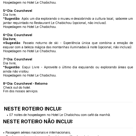
Hospedagem no Hotel Le Chabichou.
5º Dia: Courchevel
Dia livre;
*
Sugestão
: Após um dia explorando o museu e descobrindo a cultura local, saboreie um
jantar requintado no Restaurant Le Chabichou (opcional, não incluso).
Hospedagem no Hotel Le Chabichou.
6º Dia: Courchevel
Dia livre;
*Sugestão
: Passeio noturno de ski - Experiência única que combina a emoção de
esquiar com a beleza mágica das montanhas iluminadas à noite (opcional, não incluso).
Hospedagem no Hotel Le Chabichou.
7º Dia: Courchevel
Dia livre;
*
Sugestão
: Esqui Livre - Aproveite o último dia esquiando ou explorando áreas que
ainda não visitou.
Hospedagem no Hotel Le Chabichou.
8º Dia: Courchevel - Retorno
Check out do hotel.
Fim dos nossos serviços.
NESTE ROTEIRO INCLUI:
• 07 noites de hospedagem no Hotel Le Chabichou com café da manhã.
NESTE ROTEIRO NÃO INCLUI:
• Passagem aéreas nacionais e internacionais;