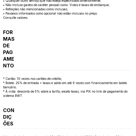
• Qualquer outro serviço que não esteja especificado anteriormente;
• Não incluso gastos de caráter pessoal como: Vistos e taxas de embarque;
• Refeições não mencionadas como inclusas;
• Passeios informados como opcional não estão inclusos no preço.
Consulte valores.
FOR
MAS
DE
PAG
AME
NTO
* Cartão: 10 vezes nos cartões de crédito;
* Boleto: 25% de entrada + taxas e saldo em até 9 vezes com financiamento em boleto
bancário;
* À vista: desconto de 5% sobre a tarifa, exceto taxas, via PIX no link de pagamento do
sistema BWT.
CON
DIÇ
ÕES