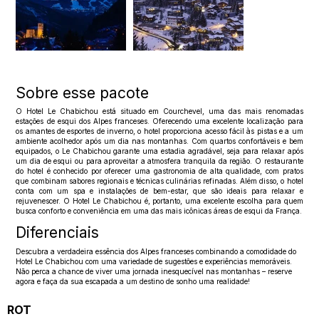
Sobre esse pacote
O Hotel Le Chabichou está situado em Courchevel, uma das mais renomadas
estações de esqui dos Alpes franceses. Oferecendo uma excelente localização para
os amantes de esportes de inverno, o hotel proporciona acesso fácil às pistas e a um
ambiente acolhedor após um dia nas montanhas. Com quartos confortáveis e bem
equipados, o Le Chabichou garante uma estadia agradável, seja para relaxar após
um dia de esqui ou para aproveitar a atmosfera tranquila da região. O restaurante
do hotel é conhecido por oferecer uma gastronomia de alta qualidade, com pratos
que combinam sabores regionais e técnicas culinárias refinadas. Além disso, o hotel
conta com um spa e instalações de bem-estar, que são ideais para relaxar e
rejuvenescer. O Hotel Le Chabichou é, portanto, uma excelente escolha para quem
busca conforto e conveniência em uma das mais icônicas áreas de esqui da França.
Diferenciais
Descubra a verdadeira essência dos Alpes franceses combinando a comodidade do
Hotel Le Chabichou com uma variedade de sugestões e experiências memoráveis.
Não perca a chance de viver uma jornada inesquecível nas montanhas – reserve
agora e faça da sua escapada a um destino de sonho uma realidade!
ROT