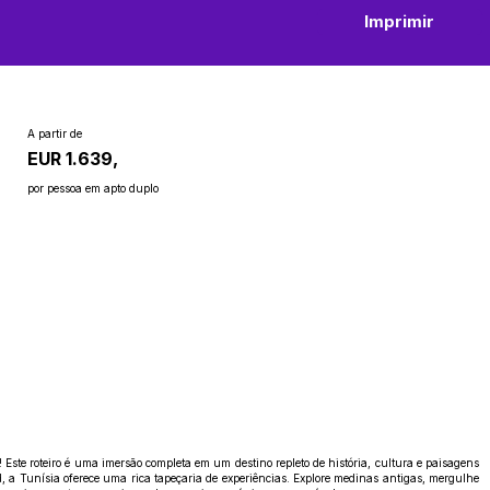
Imprimir
A partir de
EUR 1.639,
por pessoa em apto duplo
ste roteiro é uma imersão completa em um destino repleto de história, cultura e paisagens
d, a Tunísia oferece uma rica tapeçaria de experiências. Explore medinas antigas, mergulhe