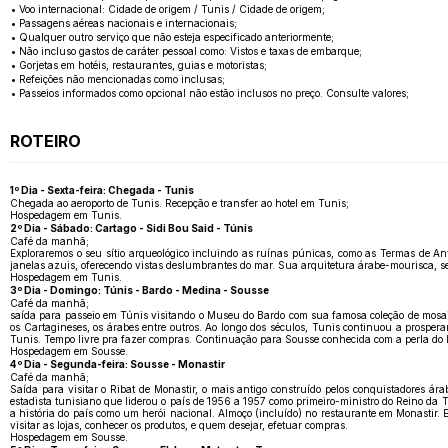
• Voo internacional: Cidade de origem / Tunis / Cidade de origem;
• Passagens aéreas nacionais e internacionais;
• Qualquer outro serviço que não esteja especificado anteriormente;
• Não incluso gastos de caráter pessoal como: Vistos e taxas de embarque;
• Gorjetas em hotéis, restaurantes, guias e motoristas;
• Refeições não mencionadas como inclusas;
• Passeios informados como opcional não estão inclusos no preço. Consulte valores;
ROTEIRO
1º Dia - Sexta-feira: Chegada - Tunis
Chegada ao aeroporto de Tunis. Recepção e transfer ao hotel em Tunis;
Hospedagem em Tunis.
2º Dia - Sábado: Cartago - Sidi Bou Said - Túnis
Café da manhã;
Exploraremos o seu sítio arqueológico incluindo as ruínas púnicas, como as Termas de Ant
janelas azuis, oferecendo vistas deslumbrantes do mar. Sua arquitetura árabe-mourisca, se
Hospedagem em Tunis.
3º Dia - Domingo: Túnis - Bardo - Medina - Sousse
Café da manhã;
saída para passeio em Túnis visitando o Museu do Bardo com sua famosa coleção de mosaicos
os Cartagineses, os árabes entre outros. Ao longo dos séculos, Tunis continuou a prosper
Tunis. Tempo livre pra fazer compras. Continuação para Sousse conhecida com a perla do li
Hospedagem em Sousse.
4º Dia - Segunda-feira: Sousse - Monastir
Café da manhã;
Saída para visitar o Ribat de Monastir, o mais antigo construído pelos conquistadores á
estadista tunisiano que liderou o país de 1956 a 1957 como primeiro-ministro do Reino da
a história do país como um herói nacional. Almoço (incluído) no restaurante em Monasti
visitar as lojas, conhecer os produtos, e quem desejar, efetuar compras.
Hospedagem em Sousse.