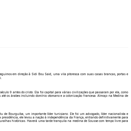
 seguimos em direção à Sidi Bou Said, uma vila pitoresca com suas casas brancas, portas e
s;
ulo 9 antes do cristo. Ela foi capital para várias civilizações que passaram por ela, como
nos até os árabes incluindo domínio otomano e a colonização francesa. Almoço na Medina de
u de Bourguiba, um importante líder tunisiano. Ele foi um advogado, líder nacionalista e
a presidência, ele levou a nação à independência da França, entrando definitivamente para
uralhas históricas. Haverá uma tarde tranquila na medina de Sousse com tempo livre para