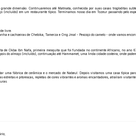
 grande dimensão. Continuaremos até Matmata, conhecida por suas casas trogloditas subt
moço (incluído) em um restaurante típico. Terminamos nosso dia em Tozeur passando pelo esp
de livre.
anha e cachoeiras de Chebika, Tamerza e Ong Jmal - Pescoço do camelo - onde vamos encontra
ita de Okba Ibn Nafa, primeira mesquita que foi fundada no continente Africano, no ano 
Depois do almoço (incluído), continuação até Hammamet, uma linda cidade costeira, onde podere
sitar uma fábrica de cerâmica e o mercado de Nabeul. Depois visitamos uma casa típica pa
streitas e pitorescas, repletas de cores vibrantes e aromas encantadores, atraíram visitante
uras.
rio;