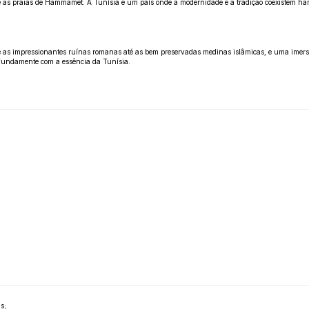
id e as praias de Hammamet. A Tunísia é um país onde a modernidade e a tradição coexistem
de as impressionantes ruínas romanas até as bem preservadas medinas islâmicas, e uma imersão
ofundamente com a essência da Tunísia.
s;