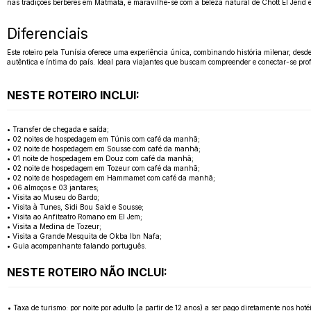
nas tradições berberes em Matmata, e maravilhe-se com a beleza natural de Chott El Jer
Diferenciais
Este roteiro pela Tunísia oferece uma experiência única, combinando história milenar, des
autêntica e íntima do país. Ideal para viajantes que buscam compreender e conectar-se pr
NESTE ROTEIRO INCLUI:
• Transfer de chegada e saída;
• 02 noites de hospedagem em Túnis com café da manhã;
• 02 noite de hospedagem em Sousse com café da manhã;
• 01 noite de hospedagem em Douz com café da manhã;
• 02 noite de hospedagem em Tozeur com café da manhã;
• 02 noite de hospedagem em Hammamet com café da manhã;
• 06 almoços e 03 jantares;
• Visita ao Museu do Bardo;
• Visita à Tunes, Sidi Bou Said e Sousse;
• Visita ao Anfiteatro Romano em El Jem;
• Visita a Medina de Tozeur;
• Visita a Grande Mesquita de Okba Ibn Nafa;
• Guia acompanhante falando português.
NESTE ROTEIRO NÃO INCLUI:
• Taxa de turismo: por noite por adulto (a partir de 12 anos) a ser pago diretamente nos hotéi