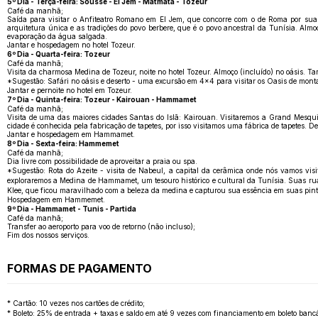
5º Dia - Terça-feira: Sousse - El Jem - Matmata - Tozeur
Café da manhã;
Saída para visitar o Anfiteatro Romano em El Jem, que concorre com o de Roma por sua
arquitetura única e as tradições do povo berbere, que é o povo ancestral da Tunísia. Al
evaporação da água salgada.
Jantar e hospedagem no hotel Tozeur.
6º Dia - Quarta-feira: Tozeur
Café da manhã;
Visita da charmosa Medina de Tozeur, noite no hotel Tozeur. Almoço (incluído) no oásis. Tar
*Sugestão: Safári no oásis e deserto - uma excursão em 4x4 para visitar os Oasis de mont
Jantar e pernoite no hotel em Tozeur.
7º Dia - Quinta-feira: Tozeur - Kairouan - Hammamet
Café da manhã;
Visita de uma das maiores cidades Santas do Islã: Kairouan. Visitaremos a Grand Mesqu
cidade é conhecida pela fabricação de tapetes, por isso visitamos uma fábrica de tapetes. 
Jantar e hospedagem em Hammamet.
8º Dia - Sexta-feira: Hammemet
Café da manhã;
Dia livre com possibilidade de aproveitar a praia ou spa.
*Sugestão: Rota do Azeite - visita de Nabeul, a capital da cerâmica onde nós vamos vi
exploraremos a Medina de Hammamet, um tesouro histórico e cultural da Tunísia. Suas ruas e
Klee, que ficou maravilhado com a beleza da medina e capturou sua essência em suas pint
Hospedagem em Hammemet.
9º Dia - Hammamet - Tunis - Partida
Café da manhã;
Transfer ao aeroporto para voo de retorno (não incluso);
Fim dos nossos serviços.
FORMAS DE PAGAMENTO
* Cartão: 10 vezes nos cartões de crédito;
* Boleto: 25% de entrada + taxas e saldo em até 9 vezes com financiamento em boleto bancá