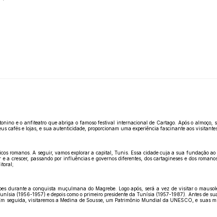
onino e o anfiteatro que abriga o famoso festival internacional de Cartago. Após o almoço,
us cafés e lojas, e sua autenticidade, proporcionam uma experiência fascinante aos visitante
 romanos. A seguir, vamos explorar a capital, Tunis. Essa cidade cuja a sua fundação ao séc
ar e a crescer, passando por influências e governos diferentes, dos cartagineses e dos roma
toral;
rabes durante a conquista muçulmana do Magrebe. Logo após, será a vez de visitar o mausolé
 Tunísia (1956-1957) e depois como o primeiro presidente da Tunísia (1957-1987). Antes de su
r. Em seguida, visitaremos a Medina de Sousse, um Patrimônio Mundial da UNESCO, e suas m