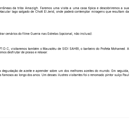
errâneas da tribo Amazigh. Faremos uma visita a uma casa típica e descobriremos a sua
etacular lago salgado de Chott El Jerid, onde poderá contemplar miragens que resultam da
r cenários do filme Guerra nas Estrelas (opcional, não incluso).
671 D.C, visitaremos também o Mausoléu de SIDI SAHBI, o barbeiro do Profeta Mohamed. A
mos desfrutar de praias e relaxar.
ra degustação de azeite e aprender sobre um dos melhores azeites do mundo. Em seguida,
s famosos ao longo dos anos. Um desses ilustres visitantes foi o renomado pintor suíço Paul