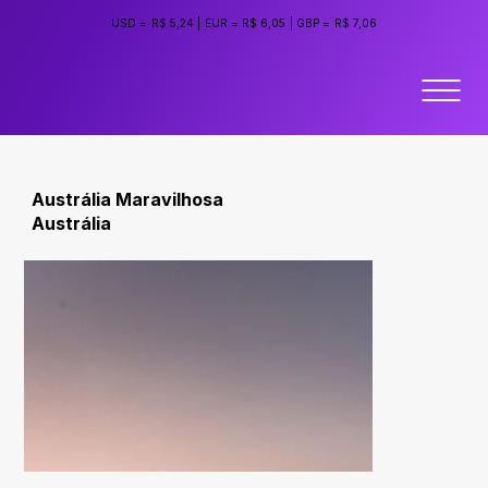
USD =
R$ 5,24
|
EUR =
R$ 6,05
|
GBP =
R$ 7,06
Austrália Maravilhosa
Austrália